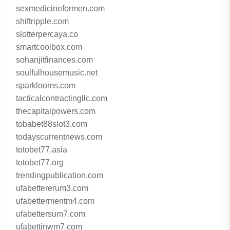
sexmedicineformen.com
shiftripple.com
slotterpercaya.co
smartcoolbox.com
sohanjitfinances.com
soulfulhousemusic.net
sparklooms.com
tacticalcontractingllc.com
thecapitalpowers.com
tobabet88slot3.com
todayscurrentnews.com
totobet77.asia
totobet77.org
trendingpublication.com
ufabettererum3.com
ufabettermentm4.com
ufabettersum7.com
ufabettinwm7.com