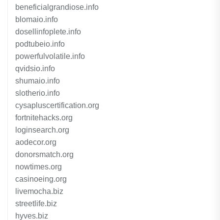
beneficialgrandiose.info
blomaio.info
dosellinfoplete.info
podtubeio.info
powerfulvolatile.info
qvidsio.info
shumaio.info
slotherio.info
cysapluscertification.org
fortnitehacks.org
loginsearch.org
aodecor.org
donorsmatch.org
nowtimes.org
casinoeing.org
livemocha.biz
streetlife.biz
hyves.biz