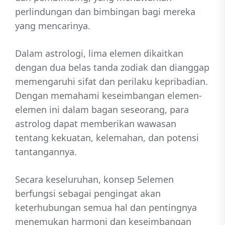
perlindungan dan bimbingan bagi mereka
yang mencarinya.
Dalam astrologi, lima elemen dikaitkan
dengan dua belas tanda zodiak dan dianggap
memengaruhi sifat dan perilaku kepribadian.
Dengan memahami keseimbangan elemen-
elemen ini dalam bagan seseorang, para
astrolog dapat memberikan wawasan
tentang kekuatan, kelemahan, dan potensi
tantangannya.
Secara keseluruhan, konsep 5elemen
berfungsi sebagai pengingat akan
keterhubungan semua hal dan pentingnya
menemukan harmoni dan keseimbangan