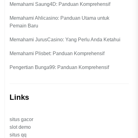
Memahami Saung4D: Panduan Komprehensif
Memahami Ahlicasino: Panduan Utama untuk
Pemain Baru
Memahami JurusCasino: Yang Perlu Anda Ketahui
Memahami Plisbet: Panduan Komprehensif
Pengertian Bunga99: Panduan Komprehensif
Links
situs gacor
slot demo
situs qq