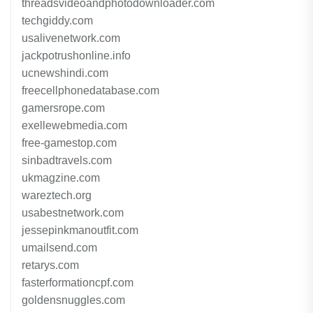
threadsvideoandphotodownloader.com
techgiddy.com
usalivenetwork.com
jackpotrushonline.info
ucnewshindi.com
freecellphonedatabase.com
gamersrope.com
exellewebmedia.com
free-gamestop.com
sinbadtravels.com
ukmagzine.com
wareztech.org
usabestnetwork.com
jessepinkmanoutfit.com
umailsend.com
retarys.com
fasterformationcpf.com
goldensnuggles.com