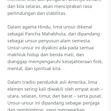
dan bila selaras, akan menciptakan rasa
perlindungan dan stabilitas.
Dalam agama Hindu, lima unsur dikenal
sebagai Pancha Mahabhuta, dan dipandang
sebagai unsur penyusun alam semesta.
Unsur-unsur ini diyakini ada pada semua
makhluk hidup dan benda mati, dan
dianggap mempengaruhi kesejahteraan fisik,
mental, dan spiritual kita.
Dalam tradisi penduduk asli Amerika, lima
elemen sering kali diwakili oleh empat arah –
utara, selatan, timur, dan barat – serta pusat.
Unsur-unsur ini dipandang sebagai penjaga
dan pembimbing, yang menawarkan