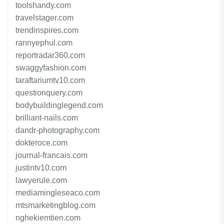
toolshandy.com
travelstager.com
trendinspires.com
rannyephul.com
reportradar360.com
swaggyfashion.com
taraftariumtv10.com
questionquery.com
bodybuildinglegend.com
brilliant-nails.com
dandr-photography.com
dokteroce.com
journal-francais.com
justintv10.com
lawyerule.com
mediamingleseaco.com
mtsmarketingblog.com
nghekiemtien.com