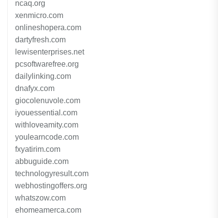
ncaq.org
xenmicro.com
onlineshopera.com
dartyfresh.com
lewisenterprises.net
pcsoftwarefree.org
dailylinking.com
dnafyx.com
giocolenuvole.com
iyouessential.com
withloveamity.com
youlearncode.com
fxyatirim.com
abbuguide.com
technologyresult.com
webhostingoffers.org
whatszow.com
ehomeamerca.com