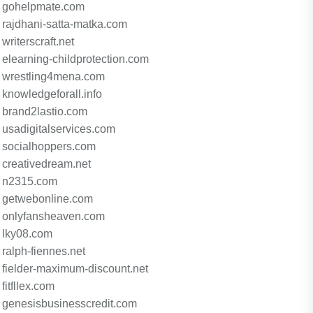
gohelpmate.com
rajdhani-satta-matka.com
writerscraft.net
elearning-childprotection.com
wrestling4mena.com
knowledgeforall.info
brand2lastio.com
usadigitalservices.com
socialhoppers.com
creativedream.net
n2315.com
getwebonline.com
onlyfansheaven.com
lky08.com
ralph-fiennes.net
fielder-maximum-discount.net
fitfllex.com
genesisbusinesscredit.com