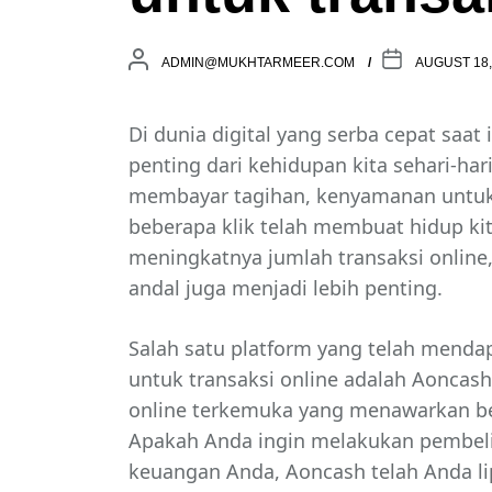
ADMIN@MUKHTARMEER.COM
AUGUST 18,
Di dunia digital yang serba cepat saat 
penting dari kehidupan kita sehari-ha
membayar tagihan, kenyamanan untuk
beberapa klik telah membuat hidup k
meningkatnya jumlah transaksi onlin
andal juga menjadi lebih penting.
Salah satu platform yang telah menda
untuk transaksi online adalah Aoncas
online terkemuka yang menawarkan ber
Apakah Anda ingin melakukan pembeli
keuangan Anda, Aoncash telah Anda li