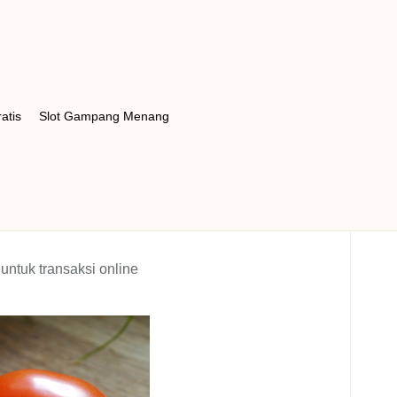
atis
Slot Gampang Menang
untuk transaksi online