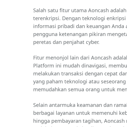
Salah satu fitur utama Aoncash adal
terenkripsi. Dengan teknologi enkrip
informasi pribadi dan keuangan Anda 
pengguna ketenangan pikiran mengeta
peretas dan penjahat cyber.
Fitur menonjol lain dari Aoncash ada
Platform ini mudah dinavigasi, memb
melakukan transaksi dengan cepat dan
yang paham teknologi atau seseorang 
memudahkan semua orang untuk men
Selain antarmuka keamanan dan rama
berbagai layanan untuk memenuhi keb
hingga pembayaran tagihan, Aoncash