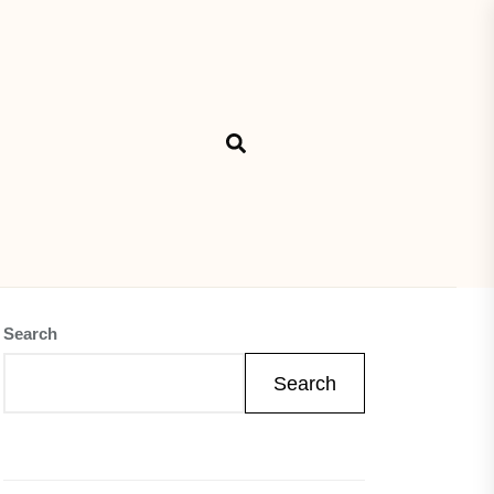
Search
Search