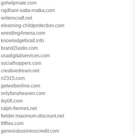
gohelpmate.com
rajdhani-satta-matka.com
writerscraft.net
elearning-childprotection.com
wrestling4mena.com
knowledgeforall.info
brand2lastio.com
usadigitalservices.com
socialhoppers.com
creativedream.net
n2315.com
getwebonline.com
onlyfansheaven.com
lky08.com
ralph-fiennes.net
fielder-maximum-discount.net
fitfllex.com
genesisbusinesscredit.com