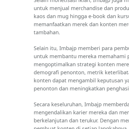
Selain monetisasi iklan, Imbajp juga
untuk menjual merchandise dan produk
kaos dan mug hingga e-book dan kurs
memanfaatkan merek dan konten mer
tambahan.
Selain itu, Imbajp memberi para pemb
untuk membantu mereka memahami pe
mengoptimalkan strategi konten merek
demografi penonton, metrik keterliba
konten dapat mengambil keputusan y
penonton dan meningkatkan penghasi
Secara keseluruhan, Imbajp memberd
mengendalikan karier mereka dan mem
berkelanjutan dan terukur. Dengan m
pembuat konten di setiap langkahny