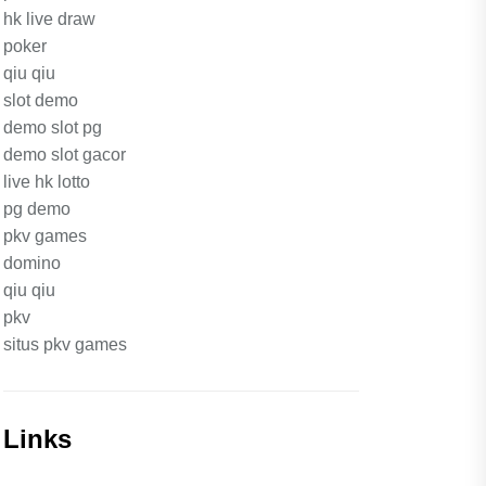
hk live draw
poker
qiu qiu
slot demo
demo slot pg
demo slot gacor
live hk lotto
pg demo
pkv games
domino
qiu qiu
pkv
situs pkv games
Links