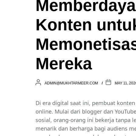
Memberdaya
Konten untu
Memonetisas
Mereka
ADMIN@MUKHTARMEER.COM
MAY 11, 202
Di era digital saat ini, pembuat konten
online. Mulai dari blogger dan YouTub
sosial, orang-orang ini bekerja tanpa
menarik dan berharga bagi audiens m