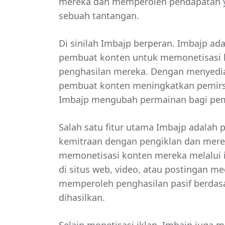
mereka dan memperoleh pendapatan ya
sebuah tantangan.
Di sinilah Imbajp berperan. Imbajp a
pembuat konten untuk memonetisasi
penghasilan mereka. Dengan menyedi
pembuat konten meningkatkan pemirs
Imbajp mengubah permainan bagi pem
Salah satu fitur utama Imbajp adalah 
kemitraan dengan pengiklan dan mer
memonetisasi konten mereka melalui i
di situs web, video, atau postingan m
memperoleh penghasilan pasif berdas
dihasilkan.