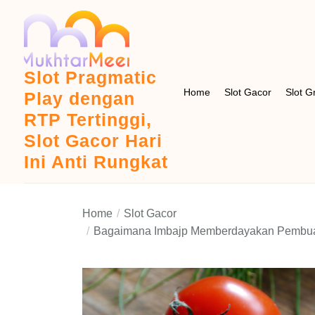
Skip
to
the
content
Slot Pragmatic
Slot
Home
Slot Gacor
Slot Gr
Pragmatic
Play dengan
Play
RTP Tertinggi,
dengan
Slot Gacor Hari
RTP
Ini Anti Rungkat
Tertinggi,
Slot
Gacor
Home
Slot Gacor
Bagaimana Imbajp Memberdayakan Pembuat
Hari
Ini
Anti
Rungkat