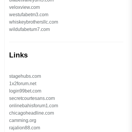
veloxview.com
westufabetm3.com
whiskeybrothersllc.com
wildufabetum7.com
Links
stagehubs.com
1x2forum.net
login99bet.com
secretcourtesans.com
onlinebahisforum1.com
chicagoheadline.com
camming.org
rajalion88.com