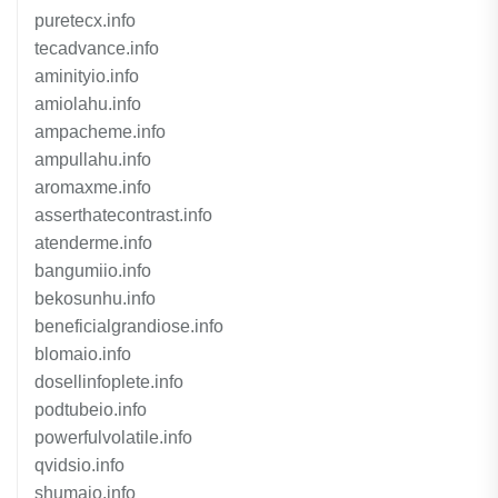
puretecx.info
tecadvance.info
aminityio.info
amiolahu.info
ampacheme.info
ampullahu.info
aromaxme.info
asserthatecontrast.info
atenderme.info
bangumiio.info
bekosunhu.info
beneficialgrandiose.info
blomaio.info
dosellinfoplete.info
podtubeio.info
powerfulvolatile.info
qvidsio.info
shumaio.info