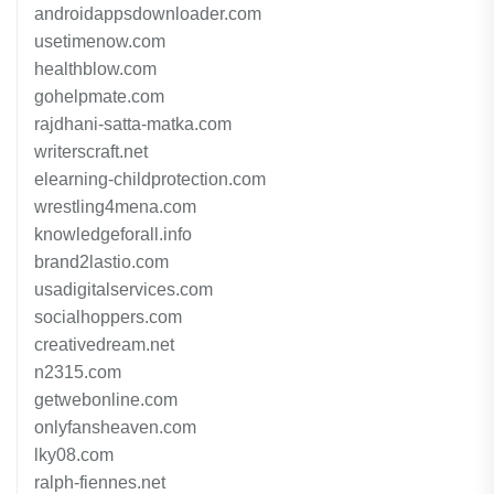
androidappsdownloader.com
usetimenow.com
healthblow.com
gohelpmate.com
rajdhani-satta-matka.com
writerscraft.net
elearning-childprotection.com
wrestling4mena.com
knowledgeforall.info
brand2lastio.com
usadigitalservices.com
socialhoppers.com
creativedream.net
n2315.com
getwebonline.com
onlyfansheaven.com
lky08.com
ralph-fiennes.net