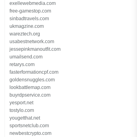
exellewebmedia.com
free-gamestop.com
sinbadtravels.com
ukmagzine.com
wareztech.org
usabestnetwork.com
jessepinkmanoutfit.com
umailsend.com
retarys.com
fasterformationcpf.com
goldensnuggles.com
lookbattlemap.com
buyrdpservice.com
yesport.net
tostylo.com
yougetthat.net
sportsnetclub.com
newbestcrypto.com