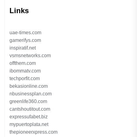
Links
uae-times.com
gamerifys.com
inspiratif.net
vsmsnetworks.com
offthem.com
ibommatv.com
techporfit.com
bekasionline.com
nbusinessplan.com
greenlife360.com
cantshoutitout.com
expressufabet.biz
mypuertoplata.net
thepioneerxpress.com