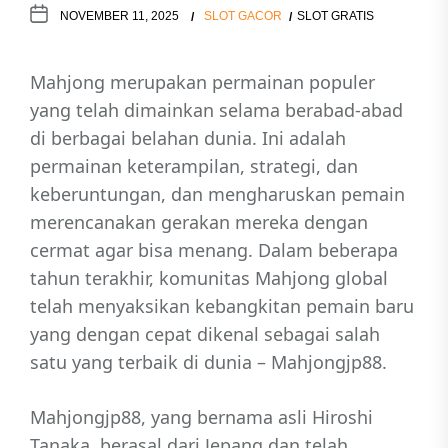
NOVEMBER 11, 2025
SLOT GACOR
SLOT GRATIS
Mahjong merupakan permainan populer
yang telah dimainkan selama berabad-abad
di berbagai belahan dunia. Ini adalah
permainan keterampilan, strategi, dan
keberuntungan, dan mengharuskan pemain
merencanakan gerakan mereka dengan
cermat agar bisa menang. Dalam beberapa
tahun terakhir, komunitas Mahjong global
telah menyaksikan kebangkitan pemain baru
yang dengan cepat dikenal sebagai salah
satu yang terbaik di dunia – Mahjongjp88.
Mahjongjp88, yang bernama asli Hiroshi
Tanaka, berasal dari Jepang dan telah