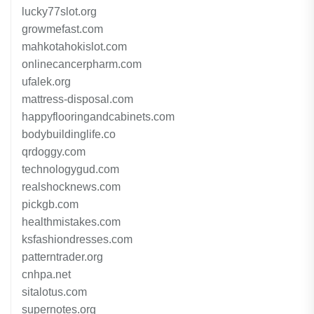
lucky77slot.org
growmefast.com
mahkotahokislot.com
onlinecancerpharm.com
ufalek.org
mattress-disposal.com
happyflooringandcabinets.com
bodybuildinglife.co
qrdoggy.com
technologygud.com
realshocknews.com
pickgb.com
healthmistakes.com
ksfashiondresses.com
patterntrader.org
cnhpa.net
sitalotus.com
supernotes.org