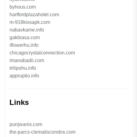
byhous.com
hartfordplazahotel.com
m-918kissapk.com
nabavkame.info
gakbiasa.com
iflowerhu.info
chicagocrystalconnection.com
imanabadii.com
trilipohu.info
appruptio.info
Links
punjwanis.com
the-parcs-clematiscondos.com