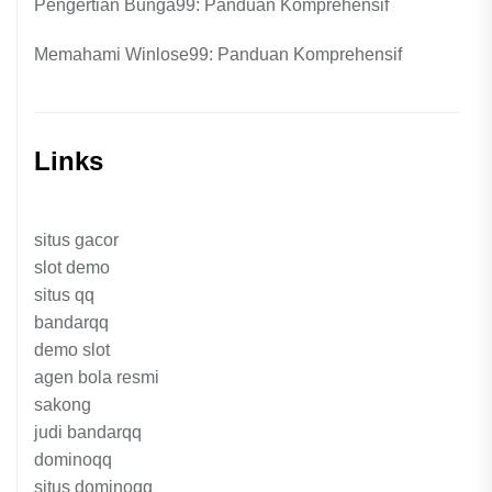
Pengertian Bunga99: Panduan Komprehensif
Memahami Winlose99: Panduan Komprehensif
Links
situs gacor
slot demo
situs qq
bandarqq
demo slot
agen bola resmi
sakong
judi bandarqq
dominoqq
situs dominoqq