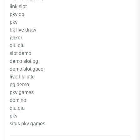
link slot
pkv qq
pkv
hk live draw
poker
qiu qiu
slot demo
demo slot pg
demo slot gacor
live hk lotto
pg demo
pkv games
domino
qiu qiu
pkv
situs pkv games