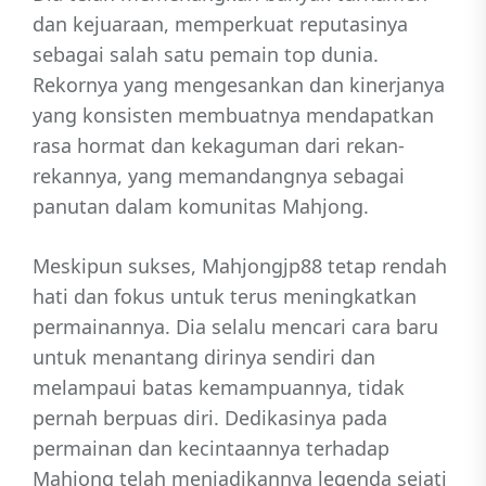
dan kejuaraan, memperkuat reputasinya
sebagai salah satu pemain top dunia.
Rekornya yang mengesankan dan kinerjanya
yang konsisten membuatnya mendapatkan
rasa hormat dan kekaguman dari rekan-
rekannya, yang memandangnya sebagai
panutan dalam komunitas Mahjong.
Meskipun sukses, Mahjongjp88 tetap rendah
hati dan fokus untuk terus meningkatkan
permainannya. Dia selalu mencari cara baru
untuk menantang dirinya sendiri dan
melampaui batas kemampuannya, tidak
pernah berpuas diri. Dedikasinya pada
permainan dan kecintaannya terhadap
Mahjong telah menjadikannya legenda sejati