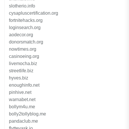
slotherio.info
cysapluscertification.org
fortnitehacks.org
loginsearch.org
aodecor.org
donorsmatch.org
nowtimes.org
casinoeing.org
livemocha.biz
streetlife.biz
hyves.biz
enoughinfo.net
pinhive.net
warnabet.net
bollym4u.me
bolly2tollyblog.me
pandaclub.me
flyttevask.io