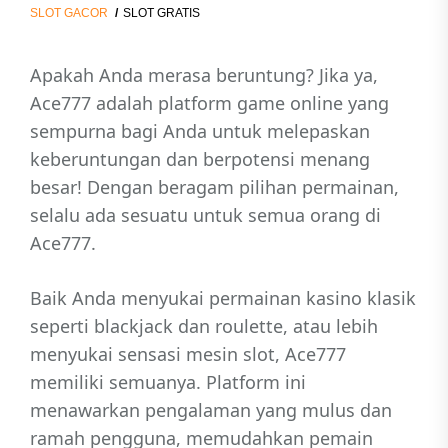
SLOT GACOR
SLOT GRATIS
Apakah Anda merasa beruntung? Jika ya,
Ace777 adalah platform game online yang
sempurna bagi Anda untuk melepaskan
keberuntungan dan berpotensi menang
besar! Dengan beragam pilihan permainan,
selalu ada sesuatu untuk semua orang di
Ace777.
Baik Anda menyukai permainan kasino klasik
seperti blackjack dan roulette, atau lebih
menyukai sensasi mesin slot, Ace777
memiliki semuanya. Platform ini
menawarkan pengalaman yang mulus dan
ramah pengguna, memudahkan pemain