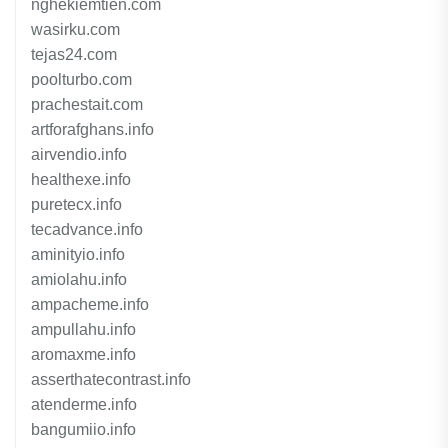
nghekiemtien.com
wasirku.com
tejas24.com
poolturbo.com
prachestait.com
artforafghans.info
airvendio.info
healthexe.info
puretecx.info
tecadvance.info
aminityio.info
amiolahu.info
ampacheme.info
ampullahu.info
aromaxme.info
asserthatecontrast.info
atenderme.info
bangumiio.info