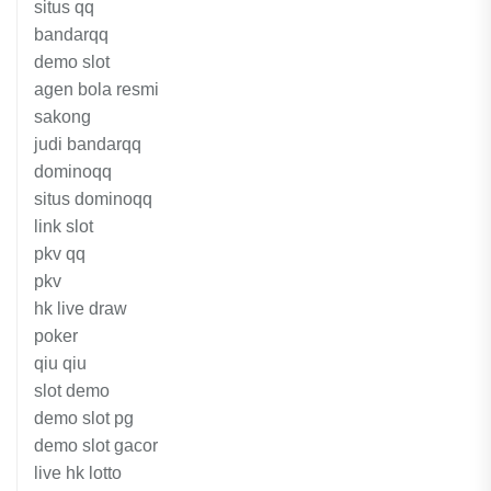
situs qq
bandarqq
demo slot
agen bola resmi
sakong
judi bandarqq
dominoqq
situs dominoqq
link slot
pkv qq
pkv
hk live draw
poker
qiu qiu
slot demo
demo slot pg
demo slot gacor
live hk lotto