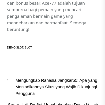
dan bonus besar, Ace777 adalah tujuan
sempurna bagi pemain yang mencari
pengalaman bermain game yang
mendebarkan dan bermanfaat. Semoga
beruntung!
DEMO SLOT
,
SLOT
Post
Previous
Mengungkap Rahasia Jangkar55: Apa yang
navigation
post:
Menjadikannya Situs yang Wajib Dikunjungi
Pengguna
Nex
Suara Unik Pro8et Menghebohkan Dunia M