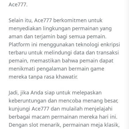
Ace777.
Selain itu, Ace777 berkomitmen untuk
menyediakan lingkungan permainan yang
aman dan terjamin bagi semua pemain.
Platform ini menggunakan teknologi enkripsi
terbaru untuk melindungi data dan transaksi
pemain, memastikan bahwa pemain dapat
menikmati pengalaman bermain game
mereka tanpa rasa khawatir.
Jadi, jika Anda siap untuk melepaskan
keberuntungan dan mencoba menang besar,
kunjungi Ace777 dan mulailah menjelajahi
berbagai macam permainan mereka hari ini.
Dengan slot menarik, permainan meja klasik,