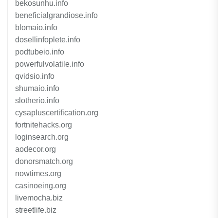
bekosunhu.info
beneficialgrandiose.info
blomaio.info
dosellinfoplete.info
podtubeio.info
powerfulvolatile.info
qvidsio.info
shumaio.info
slotherio.info
cysapluscertification.org
fortnitehacks.org
loginsearch.org
aodecor.org
donorsmatch.org
nowtimes.org
casinoeing.org
livemocha.biz
streetlife.biz