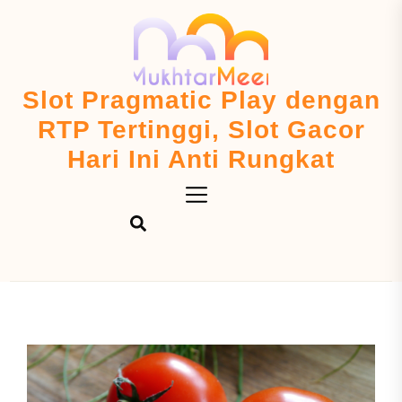
Skip
to
the
content
Slot Pragmatic Play dengan
Slot
Pragmatic
RTP Tertinggi, Slot Gacor
Play
Hari Ini Anti Rungkat
dengan
RTP
Tertinggi,
Slot
Gacor
Hari
Ini
Anti
Rungkat