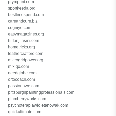
prymprint.com
sportkeeda.org
besttimespend.com
careandcure.biz
cogniyo.com
easymagazines.org
hirfanjilasmi.com
hometricks.org
leathercraftpro.com
microgridpower.org
mixiqo.com
needglobe.com
ortocoach.com
passionawe.com
pittsburghpaintingprofessionals.com
plumberryworks.com
psychoterapiawioletanowak.com
quickultimate.com