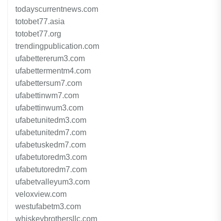
todayscurrentnews.com
totobet77.asia
totobet77.org
trendingpublication.com
ufabettererum3.com
ufabettermentm4.com
ufabettersum7.com
ufabettinwm7.com
ufabettinwum3.com
ufabetunitedm3.com
ufabetunitedm7.com
ufabetuskedm7.com
ufabetutoredm3.com
ufabetutoredm7.com
ufabetvalleyum3.com
veloxview.com
westufabetm3.com
whiskeybrothersllc.com