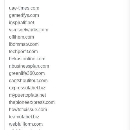
uae-times.com
gamerifys.com
inspiratif.net
vsmsnetworks.com
offthem.com
ibommatv.com
techporfit.com
bekasionline.com
nbusinessplan.com
greenlife360.com
cantshoutitout.com
expressufabet.biz
mypuertoplata.net
thepioneerxpress.com
howtofixissue.com
teamufabet.biz
webfullform.com