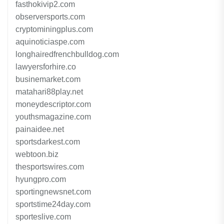
fasthokivip2.com
observersports.com
cryptominingplus.com
aquinoticiaspe.com
longhairedfrenchbulldog.com
lawyersforhire.co
businemarket.com
matahari88play.net
moneydescriptor.com
youthsmagazine.com
painaidee.net
sportsdarkest.com
webtoon.biz
thesportswires.com
hyungpro.com
sportingnewsnet.com
sportstime24day.com
sporteslive.com