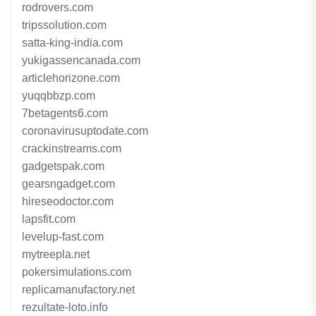
rodrovers.com
tripssolution.com
satta-king-india.com
yukigassencanada.com
articlehorizone.com
yuqqbbzp.com
7betagents6.com
coronavirusuptodate.com
crackinstreams.com
gadgetspak.com
gearsngadget.com
hireseodoctor.com
lapsfit.com
levelup-fast.com
mytreepla.net
pokersimulations.com
replicamanufactory.net
rezultate-loto.info