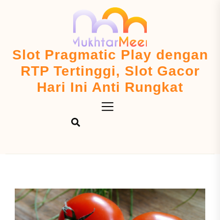
Skip
to
the
content
Slot Pragmatic Play dengan
Slot
Pragmatic
RTP Tertinggi, Slot Gacor
Play
Hari Ini Anti Rungkat
dengan
RTP
Tertinggi,
Slot
Gacor
Hari
Ini
Anti
Rungkat