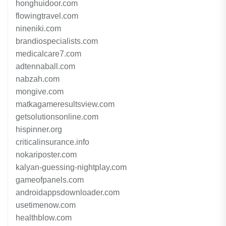
honghuidoor.com
flowingtravel.com
nineniki.com
brandiospecialists.com
medicalcare7.com
adtennaball.com
nabzah.com
mongive.com
matkagameresultsview.com
getsolutionsonline.com
hispinner.org
criticalinsurance.info
nokariposter.com
kalyan-guessing-nightplay.com
gameofpanels.com
androidappsdownloader.com
usetimenow.com
healthblow.com