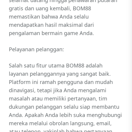
gratis dan uang kembali, BOM88
memastikan bahwa Anda selalu
mendapatkan hasil maksimal dari
pengalaman bermain game Anda.
Pelayanan pelanggan:
Salah satu fitur utama BOM88 adalah
layanan pelanggannya yang sangat baik.
Platform ini ramah pengguna dan mudah
dinavigasi, tetapi jika Anda mengalami
masalah atau memiliki pertanyaan, tim
dukungan pelanggan selalu siap membantu
Anda. Apakah Anda lebih suka menghubungi
mereka melalui obrolan langsung, email,
atau telepon, yakinlah bahwa pertanyaan