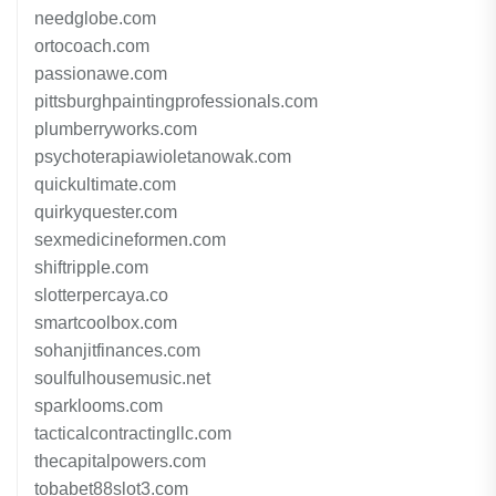
needglobe.com
ortocoach.com
passionawe.com
pittsburghpaintingprofessionals.com
plumberryworks.com
psychoterapiawioletanowak.com
quickultimate.com
quirkyquester.com
sexmedicineformen.com
shiftripple.com
slotterpercaya.co
smartcoolbox.com
sohanjitfinances.com
soulfulhousemusic.net
sparklooms.com
tacticalcontractingllc.com
thecapitalpowers.com
tobabet88slot3.com