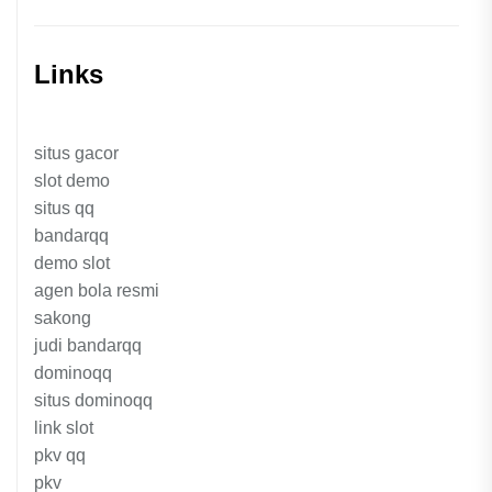
Links
situs gacor
slot demo
situs qq
bandarqq
demo slot
agen bola resmi
sakong
judi bandarqq
dominoqq
situs dominoqq
link slot
pkv qq
pkv