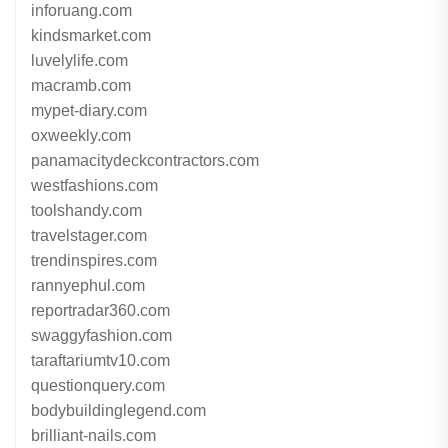
inforuang.com
kindsmarket.com
luvelylife.com
macramb.com
mypet-diary.com
oxweekly.com
panamacitydeckcontractors.com
westfashions.com
toolshandy.com
travelstager.com
trendinspires.com
rannyephul.com
reportradar360.com
swaggyfashion.com
taraftariumtv10.com
questionquery.com
bodybuildinglegend.com
brilliant-nails.com