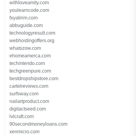
withloveamity.com
youlearncode.com
fxyatirim.com
abbuguide.com
technologyresult.com
webhostingoffers.org
whatszow.com
ehomeamerca.com
techintendo.com
techgreenpure.com
bestdropshipstore.com
cartelreviews.com
surfsway.com
nailartproduct.com
digitactseed.com
lvlcraft.com
90secondmoneyloans.com
xenmicro.com