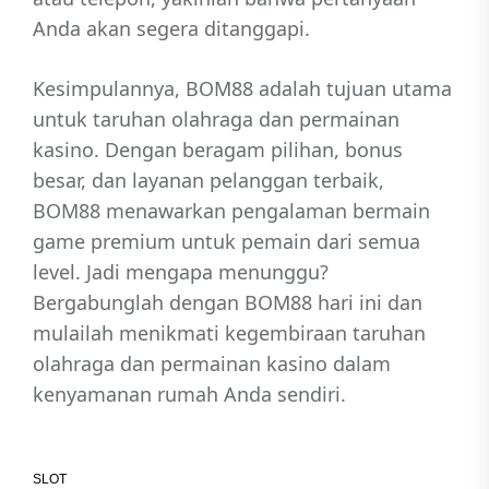
Anda akan segera ditanggapi.
Kesimpulannya, BOM88 adalah tujuan utama
untuk taruhan olahraga dan permainan
kasino. Dengan beragam pilihan, bonus
besar, dan layanan pelanggan terbaik,
BOM88 menawarkan pengalaman bermain
game premium untuk pemain dari semua
level. Jadi mengapa menunggu?
Bergabunglah dengan BOM88 hari ini dan
mulailah menikmati kegembiraan taruhan
olahraga dan permainan kasino dalam
kenyamanan rumah Anda sendiri.
SLOT