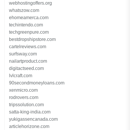
webhostingoffers.org
whatszow.com
ehomeamerca.com
techintendo.com
techgreenpure.com
bestdropshipstore.com
cartelreviews.com
surfsway.com
nailartproduct.com
digitactseed.com
lvlcraft.com
90secondmoneyloans.com
xenmicro.com
rodrovers.com
tripssolution.com
satta-king-india.com
yukigassencanada.com
articlehorizone.com