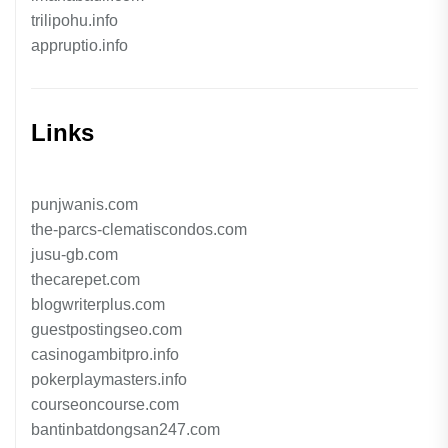
trilipohu.info
appruptio.info
Links
punjwanis.com
the-parcs-clematiscondos.com
jusu-gb.com
thecarepet.com
blogwriterplus.com
guestpostingseo.com
casinogambitpro.info
pokerplaymasters.info
courseoncourse.com
bantinbatdongsan247.com