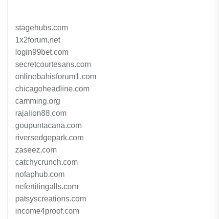
stagehubs.com
1x2forum.net
login99bet.com
secretcourtesans.com
onlinebahisforum1.com
chicagoheadline.com
camming.org
rajalion88.com
goupuntacana.com
riversedgepark.com
zaseez.com
catchycrunch.com
nofaphub.com
nefertitingalls.com
patsyscreations.com
income4proof.com