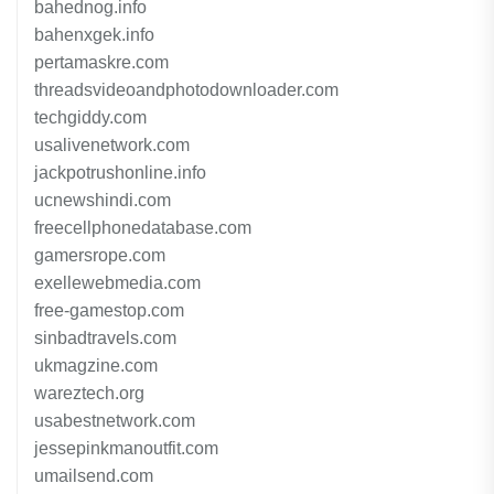
bahednog.info
bahenxgek.info
pertamaskre.com
threadsvideoandphotodownloader.com
techgiddy.com
usalivenetwork.com
jackpotrushonline.info
ucnewshindi.com
freecellphonedatabase.com
gamersrope.com
exellewebmedia.com
free-gamestop.com
sinbadtravels.com
ukmagzine.com
wareztech.org
usabestnetwork.com
jessepinkmanoutfit.com
umailsend.com