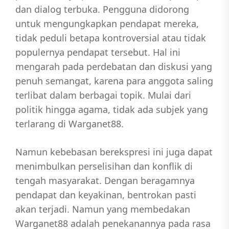
dan dialog terbuka. Pengguna didorong
untuk mengungkapkan pendapat mereka,
tidak peduli betapa kontroversial atau tidak
populernya pendapat tersebut. Hal ini
mengarah pada perdebatan dan diskusi yang
penuh semangat, karena para anggota saling
terlibat dalam berbagai topik. Mulai dari
politik hingga agama, tidak ada subjek yang
terlarang di Warganet88.
Namun kebebasan berekspresi ini juga dapat
menimbulkan perselisihan dan konflik di
tengah masyarakat. Dengan beragamnya
pendapat dan keyakinan, bentrokan pasti
akan terjadi. Namun yang membedakan
Warganet88 adalah penekanannya pada rasa