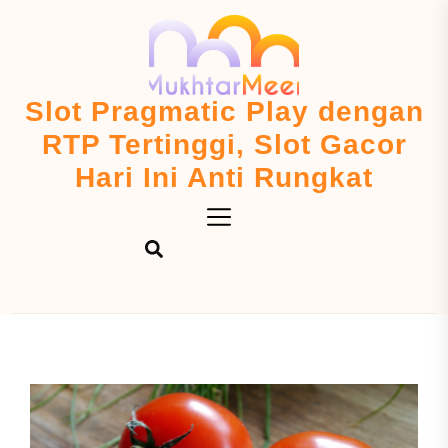
Skip
to
the
content
Slot Pragmatic Play dengan
Slot
Pragmatic
RTP Tertinggi, Slot Gacor
Play
Hari Ini Anti Rungkat
dengan
RTP
Tertinggi,
Slot
Gacor
Hari
Ini
Anti
Rungkat