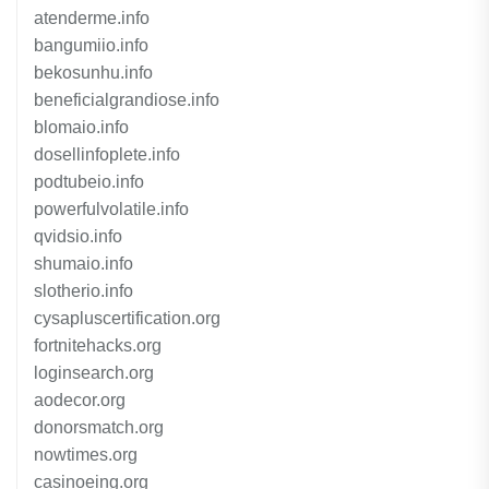
atenderme.info
bangumiio.info
bekosunhu.info
beneficialgrandiose.info
blomaio.info
dosellinfoplete.info
podtubeio.info
powerfulvolatile.info
qvidsio.info
shumaio.info
slotherio.info
cysapluscertification.org
fortnitehacks.org
loginsearch.org
aodecor.org
donorsmatch.org
nowtimes.org
casinoeing.org