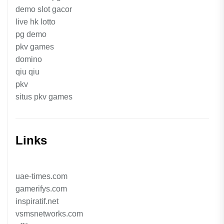
demo slot gacor
live hk lotto
pg demo
pkv games
domino
qiu qiu
pkv
situs pkv games
Links
uae-times.com
gamerifys.com
inspiratif.net
vsmsnetworks.com