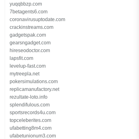
yuqqbbzp.com
7betagents6.com
coronavirusuptodate.com
crackinstreams.com
gadgetspak.com
gearsngadget.com
hireseodoctor.com
lapsfit.com
levelup-fast.com
mytreepla.net
pokersimulations.com
replicamanufactory.net
rezultate-loto.info
splendifulous.com
sportsrecords4u.com
topceleberites.com
ufabetting8m4.com
ufabetunionum3.com