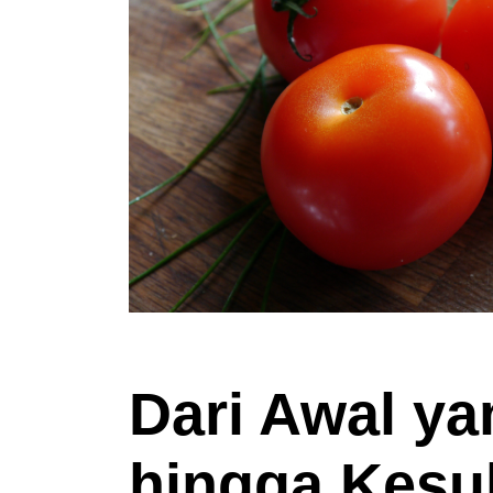
Dari Awal y
hingga Kesu