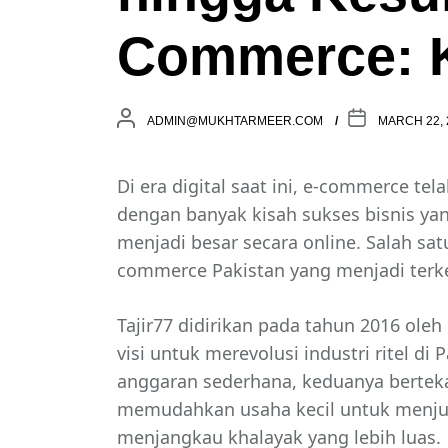
Commerce: K
ADMIN@MUKHTARMEER.COM
MARCH 22, 
Di era digital saat ini, e-commerce te
dengan banyak kisah sukses bisnis ya
menjadi besar secara online. Salah sat
commerce Pakistan yang menjadi terke
Tajir77 didirikan pada tahun 2016 ole
visi untuk merevolusi industri ritel di
anggaran sederhana, keduanya bertek
memudahkan usaha kecil untuk menjua
menjangkau khalayak yang lebih luas.