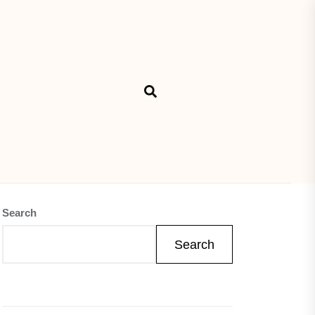
Search
Search