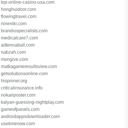
top-online-casino-usa.com
honghuidoor.com
flowingtravel.com
nineniki.com
brandiospecialists.com
medicalcare7.com
adtennaball.com
nabzah.com
mongive.com
matkagameresultsview.com
getsolutionsonline.com
hispinner.org
criticalinsurance.info
nokariposter.com
kalyan-guessing-nightplay.com
gameofpanels.com
androidappsdownloader.com
usetimenow.com