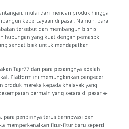
antangan, mulai dari mencari produk hingga
angun kepercayaan di pasar. Namun, para
mbatan tersebut dan membangun bisnis
un hubungan yang kuat dengan pemasok
ang sangat baik untuk mendapatkan
kan Tajir77 dari para pesaingnya adalah
okal. Platform ini memungkinkan pengecer
n produk mereka kepada khalayak yang
kesempatan bermain yang setara di pasar e-
para pendirinya terus berinovasi dan
 memperkenalkan fitur-fitur baru seperti