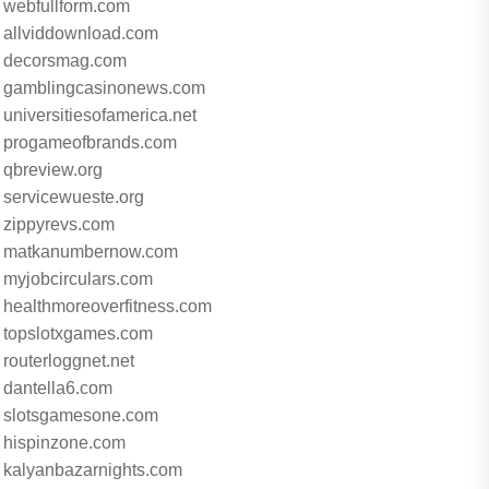
webfullform.com
allviddownload.com
decorsmag.com
gamblingcasinonews.com
universitiesofamerica.net
progameofbrands.com
qbreview.org
servicewueste.org
zippyrevs.com
matkanumbernow.com
myjobcirculars.com
healthmoreoverfitness.com
topslotxgames.com
routerloggnet.net
dantella6.com
slotsgamesone.com
hispinzone.com
kalyanbazarnights.com