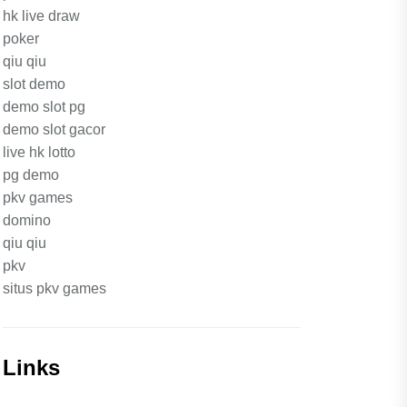
hk live draw
poker
qiu qiu
slot demo
demo slot pg
demo slot gacor
live hk lotto
pg demo
pkv games
domino
qiu qiu
pkv
situs pkv games
Links