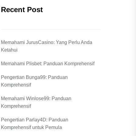
Recent Post
Memahami JurusCasino: Yang Perlu Anda
Ketahui
Memahami Plisbet: Panduan Komprehensif
Pengertian Bunga99: Panduan
Komprehensif
Memahami Winlose99: Panduan
Komprehensif
Pengertian Parlay4D: Panduan
Komprehensif untuk Pemula