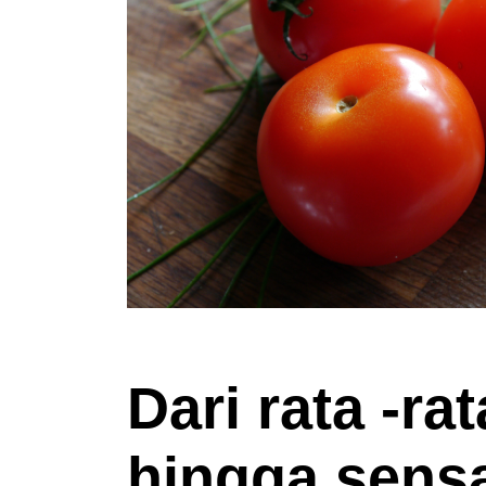
Dari rata -ra
hingga sensa