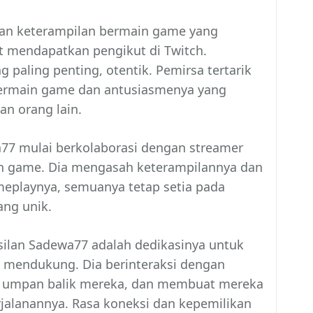
dan keterampilan bermain game yang
 mendapatkan pengikut di Twitch.
 paling penting, otentik. Pemirsa tertarik
bermain game dan antusiasmenya yang
an orang lain.
77 mulai berkolaborasi dengan streamer
en game. Dia mengasah keterampilannya dan
meplaynya, semuanya tetap setia pada
ang unik.
asilan Sadewa77 adalah dedikasinya untuk
mendukung. Dia berinteraksi dengan
n umpan balik mereka, dan membuat mereka
erjalanannya. Rasa koneksi dan kepemilikan