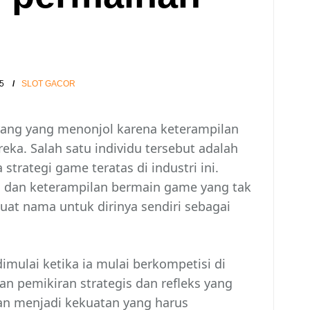
5
SLOT GACOR
rang yang menonjol karena keterampilan
eka. Salah satu individu tersebut adalah
strategi game teratas di industri ini.
a dan keterampilan bermain game yang tak
at nama untuk dirinya sendiri sebagai
mulai ketika ia mulai berkompetisi di
n pemikiran strategis dan refleks yang
dan menjadi kekuatan yang harus