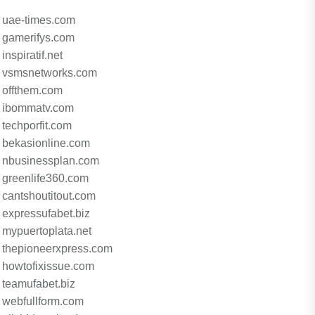
uae-times.com
gamerifys.com
inspiratif.net
vsmsnetworks.com
offthem.com
ibommatv.com
techporfit.com
bekasionline.com
nbusinessplan.com
greenlife360.com
cantshoutitout.com
expressufabet.biz
mypuertoplata.net
thepioneerxpress.com
howtofixissue.com
teamufabet.biz
webfullform.com