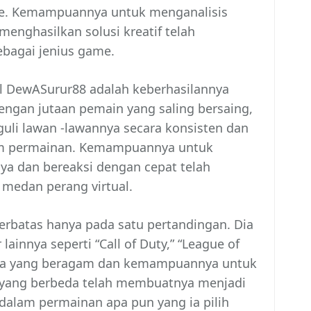
e. Kemampuannya untuk menganalisis
enghasilkan solusi kreatif telah
bagai jenius game.
l DewASurur88 adalah keberhasilannya
engan jutaan pemain yang saling bersaing,
li lawan -lawannya secara konsisten dan
am permainan. Kemampuannya untuk
ya dan bereaksi dengan cepat telah
medan perang virtual.
erbatas hanya pada satu pertandingan. Dia
lainnya seperti “Call of Duty,” “League of
nnya yang beragam dan kemampuannya untuk
 yang berbeda telah membuatnya menjadi
alam permainan apa pun yang ia pilih