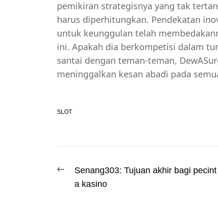
pemikiran strategisnya yang tak tertan
harus diperhitungkan. Pendekatan ino
untuk keunggulan telah membedakannya
ini. Apakah dia berkompetisi dalam t
santai dengan teman-teman, DewASu
meninggalkan kesan abadi pada semua
SLOT
Post
Previous
Senang303: Tujuan akhir bagi pecint
post:
navigation
a kasino