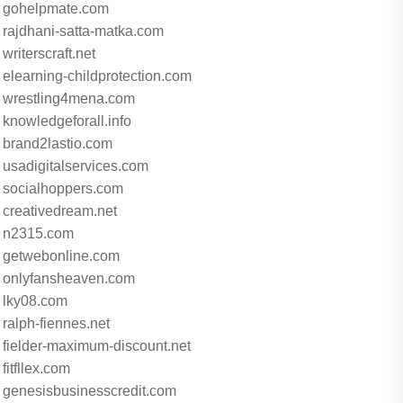
gohelpmate.com
rajdhani-satta-matka.com
writerscraft.net
elearning-childprotection.com
wrestling4mena.com
knowledgeforall.info
brand2lastio.com
usadigitalservices.com
socialhoppers.com
creativedream.net
n2315.com
getwebonline.com
onlyfansheaven.com
lky08.com
ralph-fiennes.net
fielder-maximum-discount.net
fitfllex.com
genesisbusinesscredit.com