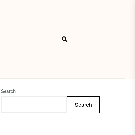
Search
Search