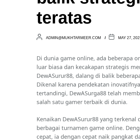
teratas
ADMIN@MUKHTARMEER.COM
MAY 27, 202
Di dunia game online, ada beberapa o
luar biasa dan kecakapan strategis mer
DewASurur88, dalang di balik beberapa 
Dikenal karena pendekatan inovatifny
tertandingi, DewASurga88 telah membu
salah satu gamer terbaik di dunia.
Kenaikan DewASurur88 yang terkenal di
berbagai turnamen game online. Denga
cepat, ia dengan cepat naik pangkat 