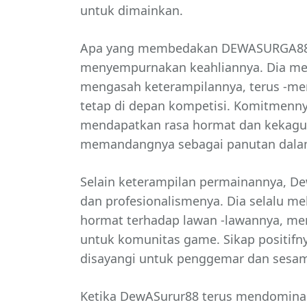
untuk dimainkan.
Apa yang membedakan DEWASURGA88 da
menyempurnakan keahliannya. Dia men
mengasah keterampilannya, terus -m
tetap di depan kompetisi. Komitmenn
mendapatkan rasa hormat dan kekagum
memandangnya sebagai panutan dala
Selain keterampilan permainannya, Dew
dan profesionalismenya. Dia selalu me
hormat terhadap lawan -lawannya, mem
untuk komunitas game. Sikap positifn
disayangi untuk penggemar dan sesa
Ketika DewASurur88 terus mendomina