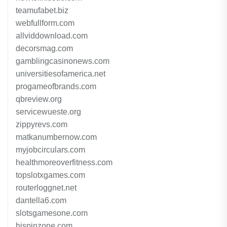
teamufabet.biz
webfullform.com
allviddownload.com
decorsmag.com
gamblingcasinonews.com
universitiesofamerica.net
progameofbrands.com
qbreview.org
servicewueste.org
zippyrevs.com
matkanumbernow.com
myjobcirculars.com
healthmoreoverfitness.com
topslotxgames.com
routerloggnet.net
dantella6.com
slotsgamesone.com
hispinzone.com