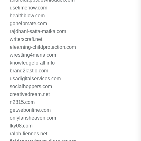
usetimenow.com
healthblow.com
gohelpmate.com
rajdhani-satta-matka.com
writerscraft.net
elearning-childprotection.com
wrestling4mena.com
knowledgeforall.info
brand2lastio.com
usadigitalservices.com
socialhoppers.com
creativedream.net
n2315.com
getwebonline.com
onlyfansheaven.com
lky08.com
ralph-fiennes.net