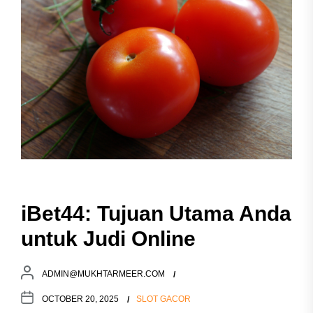
iBet44: Tujuan Utama Anda
untuk Judi Online
ADMIN@MUKHTARMEER.COM
OCTOBER 20, 2025
SLOT GACOR