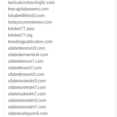
tacticalcontractingllc.com
thecapitalpowers.com
tobabet88slot3.com
todayscurrentnews.com
totobet77.asia
totobet77.org
trendingpublication.com
ufabettererum3.com
ufabettermentm4.com
ufabettersum7.com
ufabettinwm7.com
ufabettinwum3.com
ufabetunitedm3.com
ufabetunitedm7.com
ufabetuskedm7.com
ufabetutoredm3.com
ufabetutoredm7.com
ufabetvalleyum3.com