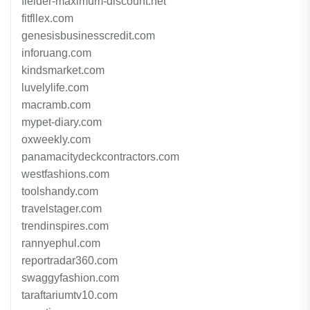
fielder-maximum-discount.net
fitfllex.com
genesisbusinesscredit.com
inforuang.com
kindsmarket.com
luvelylife.com
macramb.com
mypet-diary.com
oxweekly.com
panamacitydeckcontractors.com
westfashions.com
toolshandy.com
travelstager.com
trendinspires.com
rannyephul.com
reportradar360.com
swaggyfashion.com
taraftariumtv10.com