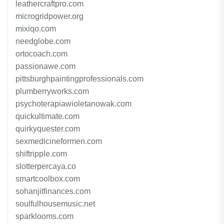
leathercraftpro.com
microgridpower.org
mixiqo.com
needglobe.com
ortocoach.com
passionawe.com
pittsburghpaintingprofessionals.com
plumberryworks.com
psychoterapiawioletanowak.com
quickultimate.com
quirkyquester.com
sexmedicineformen.com
shiftripple.com
slotterpercaya.co
smartcoolbox.com
sohanjitfinances.com
soulfulhousemusic.net
sparklooms.com