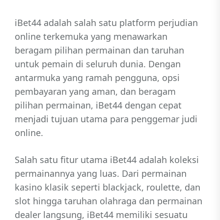
iBet44 adalah salah satu platform perjudian
online terkemuka yang menawarkan
beragam pilihan permainan dan taruhan
untuk pemain di seluruh dunia. Dengan
antarmuka yang ramah pengguna, opsi
pembayaran yang aman, dan beragam
pilihan permainan, iBet44 dengan cepat
menjadi tujuan utama para penggemar judi
online.
Salah satu fitur utama iBet44 adalah koleksi
permainannya yang luas. Dari permainan
kasino klasik seperti blackjack, roulette, dan
slot hingga taruhan olahraga dan permainan
dealer langsung, iBet44 memiliki sesuatu