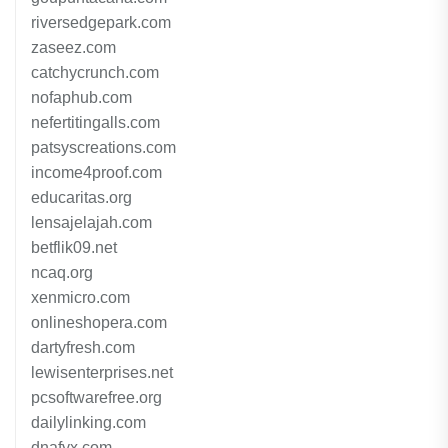
riversedgepark.com
zaseez.com
catchycrunch.com
nofaphub.com
nefertitingalls.com
patsyscreations.com
income4proof.com
educaritas.org
lensajelajah.com
betflik09.net
ncaq.org
xenmicro.com
onlineshopera.com
dartyfresh.com
lewisenterprises.net
pcsoftwarefree.org
dailylinking.com
dnafyx.com