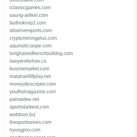
iclassicgames.com
saung-artikel.com
fasthokivip2.com
observersports.com
cryptominingplus.com
aquinoticiaspe.com
longhairedfrenchbulldog.com
lawyersforhire.co
businemarket.com
matahari88play.net
moneydescriptor.com
youthsmagazine.com
painaidee.net
sportsdarkest.com
webtoon.biz
thesportswires.com
hyungpro.com