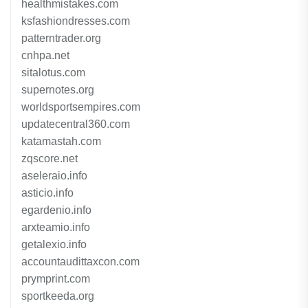
healthmistakes.com
ksfashiondresses.com
patterntrader.org
cnhpa.net
sitalotus.com
supernotes.org
worldsportsempires.com
updatecentral360.com
katamastah.com
zqscore.net
aseleraio.info
asticio.info
egardenio.info
arxteamio.info
getalexio.info
accountaudittaxcon.com
prymprint.com
sportkeeda.org