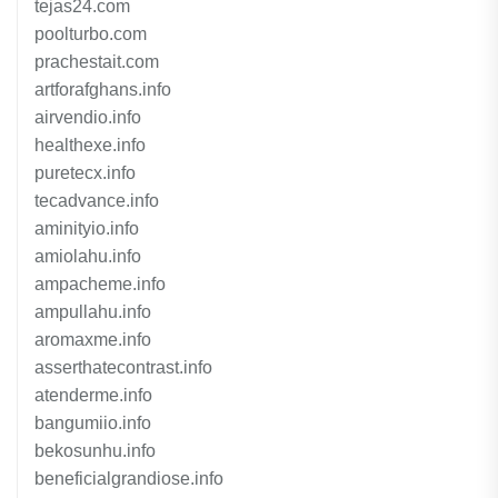
tejas24.com
poolturbo.com
prachestait.com
artforafghans.info
airvendio.info
healthexe.info
puretecx.info
tecadvance.info
aminityio.info
amiolahu.info
ampacheme.info
ampullahu.info
aromaxme.info
asserthatecontrast.info
atenderme.info
bangumiio.info
bekosunhu.info
beneficialgrandiose.info