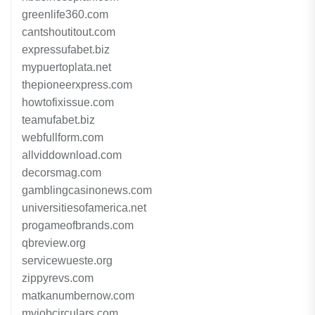
greenlife360.com
cantshoutitout.com
expressufabet.biz
mypuertoplata.net
thepioneerxpress.com
howtofixissue.com
teamufabet.biz
webfullform.com
allviddownload.com
decorsmag.com
gamblingcasinonews.com
universitiesofamerica.net
progameofbrands.com
qbreview.org
servicewueste.org
zippyrevs.com
matkanumbernow.com
myjobcirculars.com