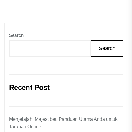
Search
Search
Recent Post
Menjelajahi Majestibet: Panduan Utama Anda untuk
Taruhan Online