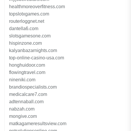
healthmoreoverfitness.com
topslotxgames.com
routerloggnet.net
dantella6.com
slotsgamesone.com
hispinzone.com
kalyanbazarnights.com
top-online-casino-usa.com
honghuidoor.com
flowingtravel.com
nineniki.com
brandiospecialists.com
medicalcare7.com
adtennaball.com
nabzah.com
mongive.com
matkagameresultsview.com
getsolutionsonline.com