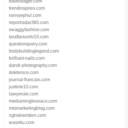
travelstager.com
trendinspires.com
rannyephul.com
reportradar360.com
swaggyfashion.com
taraftariumtv10.com
questionquery.com
bodybuildinglegend.com
brilliant-nails.com
dandr-photography.com
dokteroce.com
journal-francais.com
justintv10.com
lawyerule.com
mediamingleseaco.com
mtsmarketingblog.com
nghekiemtien.com
wasirku.com