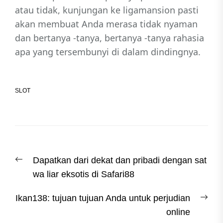
atau tidak, kunjungan ke ligamansion pasti
akan membuat Anda merasa tidak nyaman
dan bertanya -tanya, bertanya -tanya rahasia
apa yang tersembunyi di dalam dindingnya.
SLOT
Post
Previous
Dapatkan dari dekat dan pribadi dengan sat
navigation
post:
wa liar eksotis di Safari88
Nex
Ikan138: tujuan tujuan Anda untuk perjudian
post
online