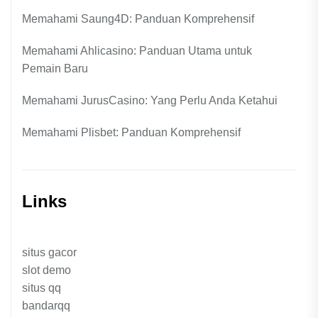
Memahami Saung4D: Panduan Komprehensif
Memahami Ahlicasino: Panduan Utama untuk
Pemain Baru
Memahami JurusCasino: Yang Perlu Anda Ketahui
Memahami Plisbet: Panduan Komprehensif
Links
situs gacor
slot demo
situs qq
bandarqq