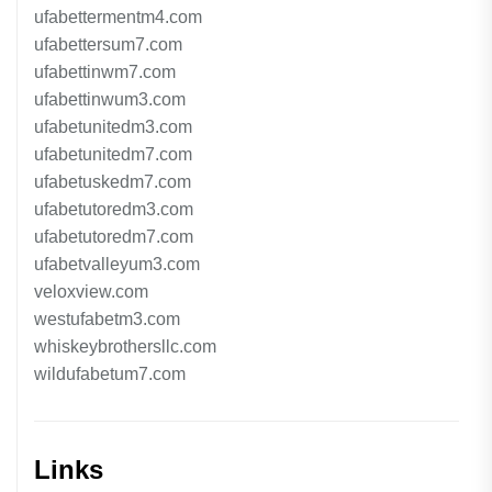
ufabettermentm4.com
ufabettersum7.com
ufabettinwm7.com
ufabettinwum3.com
ufabetunitedm3.com
ufabetunitedm7.com
ufabetuskedm7.com
ufabetutoredm3.com
ufabetutoredm7.com
ufabetvalleyum3.com
veloxview.com
westufabetm3.com
whiskeybrothersllc.com
wildufabetum7.com
Links