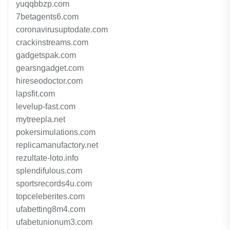
yuqqbbzp.com
7betagents6.com
coronavirusuptodate.com
crackinstreams.com
gadgetspak.com
gearsngadget.com
hireseodoctor.com
lapsfit.com
levelup-fast.com
mytreepla.net
pokersimulations.com
replicamanufactory.net
rezultate-loto.info
splendifulous.com
sportsrecords4u.com
topceleberites.com
ufabetting8m4.com
ufabetunionum3.com