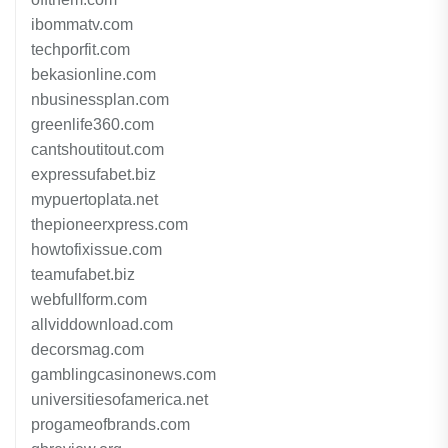
ibommatv.com
techporfit.com
bekasionline.com
nbusinessplan.com
greenlife360.com
cantshoutitout.com
expressufabet.biz
mypuertoplata.net
thepioneerxpress.com
howtofixissue.com
teamufabet.biz
webfullform.com
allviddownload.com
decorsmag.com
gamblingcasinonews.com
universitiesofamerica.net
progameofbrands.com