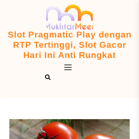
Skip
to
the
content
Slot Pragmatic Play dengan
Slot
Pragmatic
RTP Tertinggi, Slot Gacor
Play
Hari Ini Anti Rungkat
dengan
RTP
Tertinggi,
Slot
Gacor
Hari
Ini
Anti
Rungkat