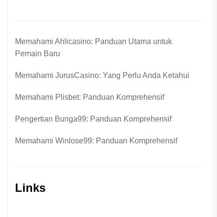
Memahami Ahlicasino: Panduan Utama untuk
Pemain Baru
Memahami JurusCasino: Yang Perlu Anda Ketahui
Memahami Plisbet: Panduan Komprehensif
Pengertian Bunga99: Panduan Komprehensif
Memahami Winlose99: Panduan Komprehensif
Links