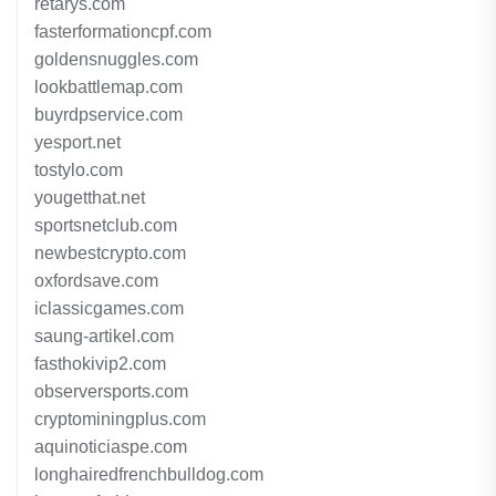
retarys.com
fasterformationcpf.com
goldensnuggles.com
lookbattlemap.com
buyrdpservice.com
yesport.net
tostylo.com
yougetthat.net
sportsnetclub.com
newbestcrypto.com
oxfordsave.com
iclassicgames.com
saung-artikel.com
fasthokivip2.com
observersports.com
cryptominingplus.com
aquinoticiaspe.com
longhairedfrenchbulldog.com