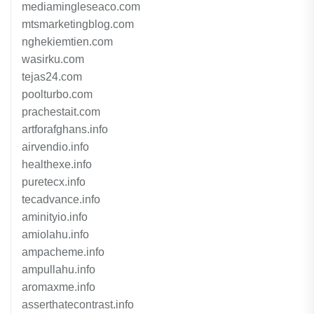
mediamingleseaco.com
mtsmarketingblog.com
nghekiemtien.com
wasirku.com
tejas24.com
poolturbo.com
prachestait.com
artforafghans.info
airvendio.info
healthexe.info
puretecx.info
tecadvance.info
aminityio.info
amiolahu.info
ampacheme.info
ampullahu.info
aromaxme.info
asserthatecontrast.info