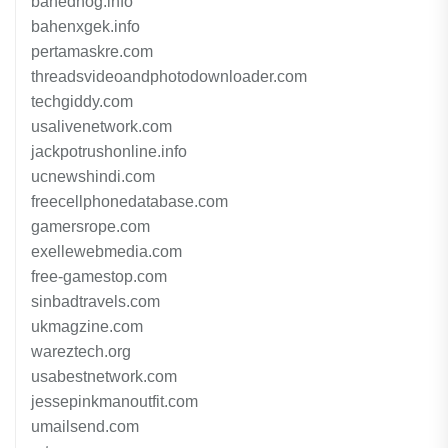
bahednog.info
bahenxgek.info
pertamaskre.com
threadsvideoandphotodownloader.com
techgiddy.com
usalivenetwork.com
jackpotrushonline.info
ucnewshindi.com
freecellphonedatabase.com
gamersrope.com
exellewebmedia.com
free-gamestop.com
sinbadtravels.com
ukmagzine.com
wareztech.org
usabestnetwork.com
jessepinkmanoutfit.com
umailsend.com