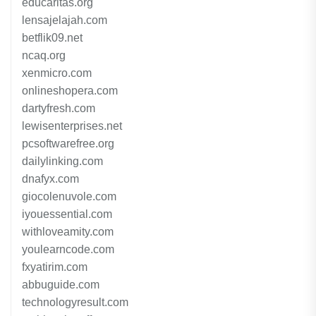
educaritas.org
lensajelajah.com
betflik09.net
ncaq.org
xenmicro.com
onlineshopera.com
dartyfresh.com
lewisenterprises.net
pcsoftwarefree.org
dailylinking.com
dnafyx.com
giocolenuvole.com
iyouessential.com
withloveamity.com
youlearncode.com
fxyatirim.com
abbuguide.com
technologyresult.com