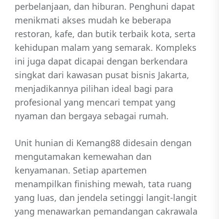
perbelanjaan, dan hiburan. Penghuni dapat
menikmati akses mudah ke beberapa
restoran, kafe, dan butik terbaik kota, serta
kehidupan malam yang semarak. Kompleks
ini juga dapat dicapai dengan berkendara
singkat dari kawasan pusat bisnis Jakarta,
menjadikannya pilihan ideal bagi para
profesional yang mencari tempat yang
nyaman dan bergaya sebagai rumah.
Unit hunian di Kemang88 didesain dengan
mengutamakan kemewahan dan
kenyamanan. Setiap apartemen
menampilkan finishing mewah, tata ruang
yang luas, dan jendela setinggi langit-langit
yang menawarkan pemandangan cakrawala