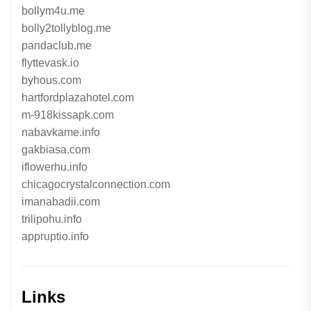
bollym4u.me
bolly2tollyblog.me
pandaclub.me
flyttevask.io
byhous.com
hartfordplazahotel.com
m-918kissapk.com
nabavkame.info
gakbiasa.com
iflowerhu.info
chicagocrystalconnection.com
imanabadii.com
trilipohu.info
appruptio.info
Links