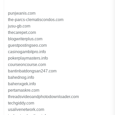
punjwanis.com
the-parcs-clematiscondos.com
jusu-gb.com
thecarepet.com
blogwriterplus.com
guestpostingseo.com
casinogambitpro.info
pokerplaymasters.info
courseoncourse.com
bantinbatdongsan247.com
bahednog.info
bahenxgek.info
pertamaskre.com
threadsvideoandphotodownloader.com
techgiddy.com
usalivenetwork.com