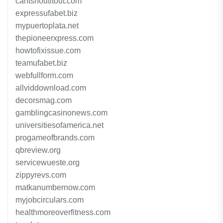
cantshoutitout.com
expressufabet.biz
mypuertoplata.net
thepioneerxpress.com
howtofixissue.com
teamufabet.biz
webfullform.com
allviddownload.com
decorsmag.com
gamblingcasinonews.com
universitiesofamerica.net
progameofbrands.com
qbreview.org
servicewueste.org
zippyrevs.com
matkanumbernow.com
myjobcirculars.com
healthmoreoverfitness.com