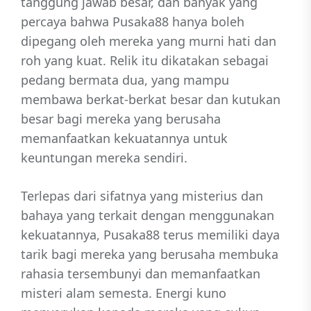
tanggung jawab besar, dan banyak yang
percaya bahwa Pusaka88 hanya boleh
dipegang oleh mereka yang murni hati dan
roh yang kuat. Relik itu dikatakan sebagai
pedang bermata dua, yang mampu
membawa berkat-berkat besar dan kutukan
besar bagi mereka yang berusaha
memanfaatkan kekuatannya untuk
keuntungan mereka sendiri.
Terlepas dari sifatnya yang misterius dan
bahaya yang terkait dengan menggunakan
kekuatannya, Pusaka88 terus memiliki daya
tarik bagi mereka yang berusaha membuka
rahasia tersembunyi dan memanfaatkan
misteri alam semesta. Energi kuno