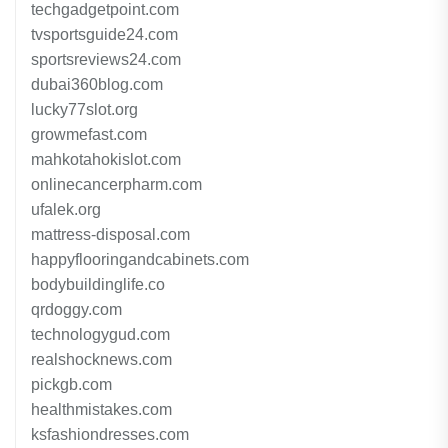
techgadgetpoint.com
tvsportsguide24.com
sportsreviews24.com
dubai360blog.com
lucky77slot.org
growmefast.com
mahkotahokislot.com
onlinecancerpharm.com
ufalek.org
mattress-disposal.com
happyflooringandcabinets.com
bodybuildinglife.co
qrdoggy.com
technologygud.com
realshocknews.com
pickgb.com
healthmistakes.com
ksfashiondresses.com