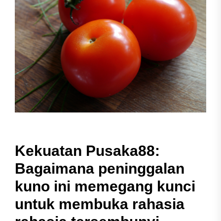
Kekuatan Pusaka88:
Bagaimana peninggalan
kuno ini memegang kunci
untuk membuka rahasia