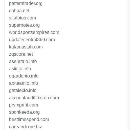
patterntrader.org
cnhpa.net
sitalotus.com
supernotes.org
worldsportsempires.com
updatecentral360.com
katamastah.com
zqscore.net
aseleraio.info
asticio.info
egardenio.info
arxteamio.info
getalexio.info
accountaudittaxcon.com
prymprint.com
sportkeeda.org
besttimespend.com
careandcure.biz