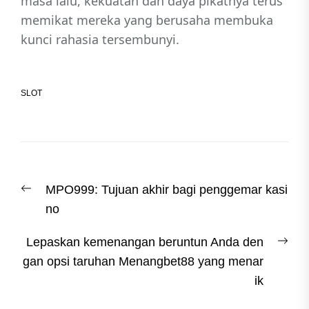
masa lalu, kekuatan dan daya pikatnya terus
memikat mereka yang berusaha membuka
kunci rahasia tersembunyi.
SLOT
Post
Previous
MPO999: Tujuan akhir bagi penggemar kasi
navigation
post:
no
Nex
Lepaskan kemenangan beruntun Anda den
post
gan opsi taruhan Menangbet88 yang menar
ik