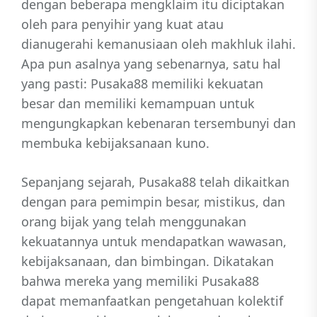
dengan beberapa mengklaim itu diciptakan
oleh para penyihir yang kuat atau
dianugerahi kemanusiaan oleh makhluk ilahi.
Apa pun asalnya yang sebenarnya, satu hal
yang pasti: Pusaka88 memiliki kekuatan
besar dan memiliki kemampuan untuk
mengungkapkan kebenaran tersembunyi dan
membuka kebijaksanaan kuno.
Sepanjang sejarah, Pusaka88 telah dikaitkan
dengan para pemimpin besar, mistikus, dan
orang bijak yang telah menggunakan
kekuatannya untuk mendapatkan wawasan,
kebijaksanaan, dan bimbingan. Dikatakan
bahwa mereka yang memiliki Pusaka88
dapat memanfaatkan pengetahuan kolektif