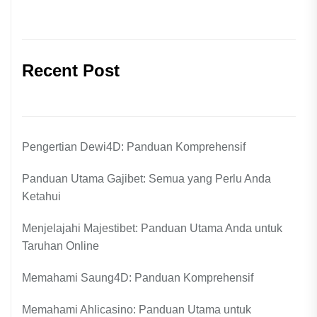
Recent Post
Pengertian Dewi4D: Panduan Komprehensif
Panduan Utama Gajibet: Semua yang Perlu Anda
Ketahui
Menjelajahi Majestibet: Panduan Utama Anda untuk
Taruhan Online
Memahami Saung4D: Panduan Komprehensif
Memahami Ahlicasino: Panduan Utama untuk