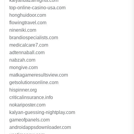
kalyanbazarnights.com
top-online-casino-usa.com
honghuidoor.com
flowingtravel.com
nineniki.com
brandiospecialists.com
medicalcare7.com
adtennaball.com
nabzah.com
mongive.com
matkagameresultsview.com
getsolutionsonline.com
hispinner.org
criticalinsurance.info
nokariposter.com
kalyan-guessing-nightplay.com
gameofpanels.com
androidappsdownloader.com