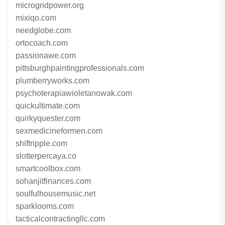
microgridpower.org
mixiqo.com
needglobe.com
ortocoach.com
passionawe.com
pittsburghpaintingprofessionals.com
plumberryworks.com
psychoterapiawioletanowak.com
quickultimate.com
quirkyquester.com
sexmedicineformen.com
shiftripple.com
slotterpercaya.co
smartcoolbox.com
sohanjitfinances.com
soulfulhousemusic.net
sparklooms.com
tacticalcontractingllc.com