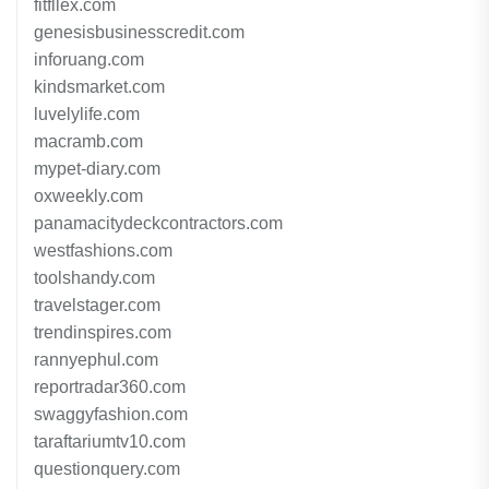
fitfllex.com
genesisbusinesscredit.com
inforuang.com
kindsmarket.com
luvelylife.com
macramb.com
mypet-diary.com
oxweekly.com
panamacitydeckcontractors.com
westfashions.com
toolshandy.com
travelstager.com
trendinspires.com
rannyephul.com
reportradar360.com
swaggyfashion.com
taraftariumtv10.com
questionquery.com