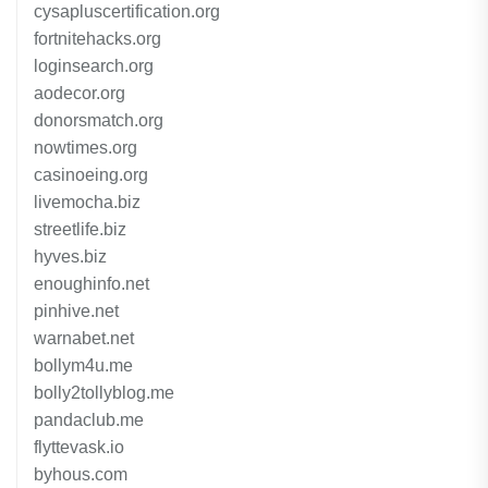
cysapluscertification.org
fortnitehacks.org
loginsearch.org
aodecor.org
donorsmatch.org
nowtimes.org
casinoeing.org
livemocha.biz
streetlife.biz
hyves.biz
enoughinfo.net
pinhive.net
warnabet.net
bollym4u.me
bolly2tollyblog.me
pandaclub.me
flyttevask.io
byhous.com