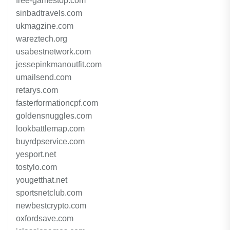
free-gamestop.com
sinbadtravels.com
ukmagzine.com
wareztech.org
usabestnetwork.com
jessepinkmanoutfit.com
umailsend.com
retarys.com
fasterformationcpf.com
goldensnuggles.com
lookbattlemap.com
buyrdpservice.com
yesport.net
tostylo.com
yougetthat.net
sportsnetclub.com
newbestcrypto.com
oxfordsave.com