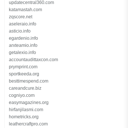
updatecentral360.com
katamastah.com
zqscore.net
aseleraio.info
asticio.info
egardenio.info
arxteamio.info
getalexio.info
accountaudittaxcon.com
prymprint.com
sportkeeda.org
besttimespend.com
careandcure.biz
cogniyo.com
easymagazines.org
hirfanjilasmi.com
hometricks.org
leathercraftpro.com