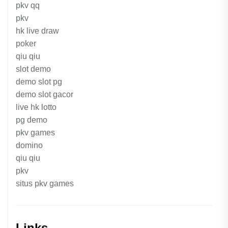
pkv qq
pkv
hk live draw
poker
qiu qiu
slot demo
demo slot pg
demo slot gacor
live hk lotto
pg demo
pkv games
domino
qiu qiu
pkv
situs pkv games
Links