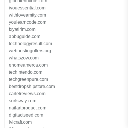
giocolenuvole.com
iyouessential.com
withloveamity.com
youlearncode.com
fxyatirim.com
abbuguide.com
technologyresult.com
webhostingoffers.org
whatszow.com
ehomeamerca.com
techintendo.com
techgreenpure.com
bestdropshipstore.com
cartelreviews.com
surfsway.com
nailartproduct.com
digitactseed.com
lvlcraft.com