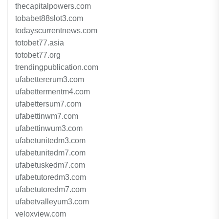
thecapitalpowers.com
tobabet88slot3.com
todayscurrentnews.com
totobet77.asia
totobet77.org
trendingpublication.com
ufabettererum3.com
ufabettermentm4.com
ufabettersum7.com
ufabettinwm7.com
ufabettinwum3.com
ufabetunitedm3.com
ufabetunitedm7.com
ufabetuskedm7.com
ufabetutoredm3.com
ufabetutoredm7.com
ufabetvalleyum3.com
veloxview.com