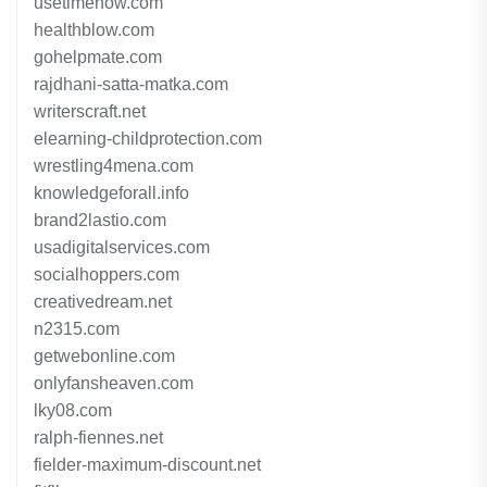
usetimenow.com
healthblow.com
gohelpmate.com
rajdhani-satta-matka.com
writerscraft.net
elearning-childprotection.com
wrestling4mena.com
knowledgeforall.info
brand2lastio.com
usadigitalservices.com
socialhoppers.com
creativedream.net
n2315.com
getwebonline.com
onlyfansheaven.com
lky08.com
ralph-fiennes.net
fielder-maximum-discount.net