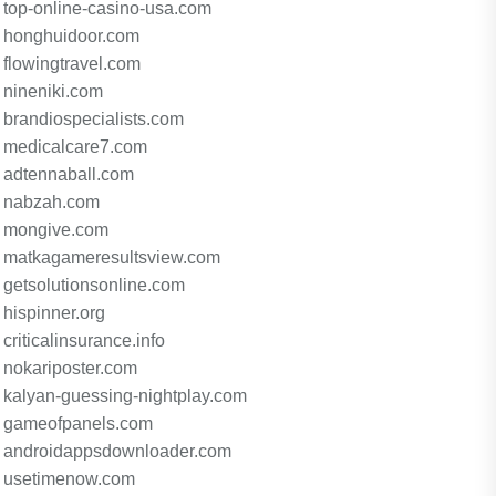
top-online-casino-usa.com
honghuidoor.com
flowingtravel.com
nineniki.com
brandiospecialists.com
medicalcare7.com
adtennaball.com
nabzah.com
mongive.com
matkagameresultsview.com
getsolutionsonline.com
hispinner.org
criticalinsurance.info
nokariposter.com
kalyan-guessing-nightplay.com
gameofpanels.com
androidappsdownloader.com
usetimenow.com