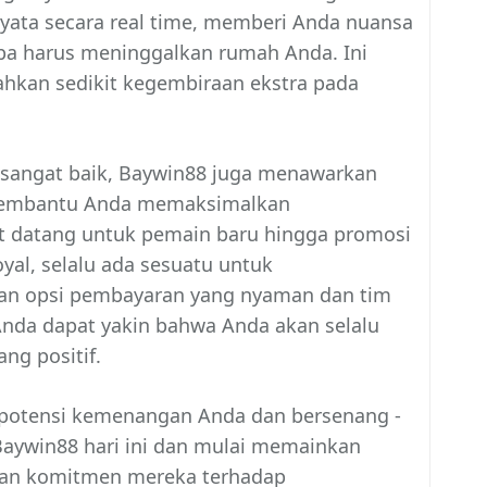
yata secara real time, memberi Anda nuansa
npa harus meninggalkan rumah Anda. Ini
kan sedikit kegembiraan ekstra pada
 sangat baik, Baywin88 juga menawarkan
membantu Anda memaksimalkan
 datang untuk pemain baru hingga promosi
yal, selalu ada sesuatu untuk
an opsi pembayaran yang nyaman dan tim
nda dapat yakin bahwa Anda akan selalu
ng positif.
n potensi kemenangan Anda dan bersenang -
Baywin88 hari ini dan mulai memainkan
gan komitmen mereka terhadap