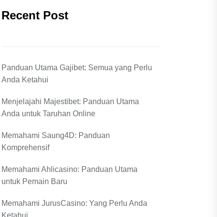
Recent Post
Panduan Utama Gajibet: Semua yang Perlu
Anda Ketahui
Menjelajahi Majestibet: Panduan Utama
Anda untuk Taruhan Online
Memahami Saung4D: Panduan
Komprehensif
Memahami Ahlicasino: Panduan Utama
untuk Pemain Baru
Memahami JurusCasino: Yang Perlu Anda
Ketahui