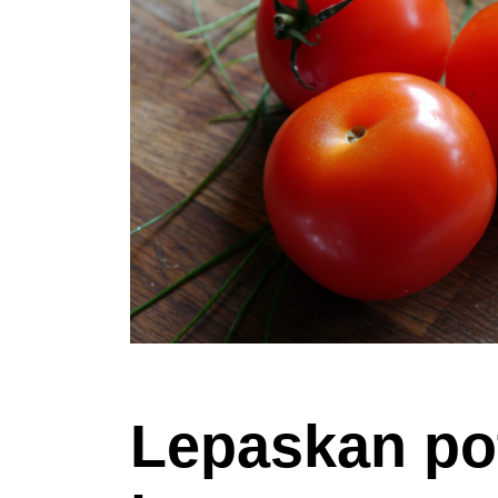
Lepaskan po