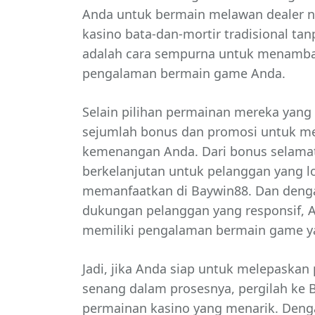
Anda untuk bermain melawan dealer n
kasino bata-dan-mortir tradisional ta
adalah cara sempurna untuk menambah
pengalaman bermain game Anda.
Selain pilihan permainan mereka yang
sejumlah bonus dan promosi untuk 
kemenangan Anda. Dari bonus selamat
berkelanjutan untuk pelanggan yang lo
memanfaatkan di Baywin88. Dan deng
dukungan pelanggan yang responsif, A
memiliki pengalaman bermain game ya
Jadi, jika Anda siap untuk melepaska
senang dalam prosesnya, pergilah ke 
permainan kasino yang menarik. Den