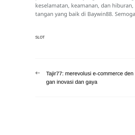
keselamatan, keamanan, dan hiburan,
tangan yang baik di Baywin88. Semog
SLOT
Post
Previous
Tajir77: merevolusi e-commerce den
post:
navigation
gan inovasi dan gaya