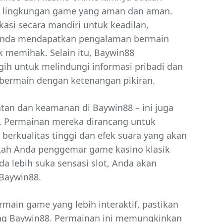
 lingkungan game yang aman dan aman.
kasi secara mandiri untuk keadilan,
 Anda mendapatkan pengalaman bermain
k memihak. Selain itu, Baywin88
ih untuk melindungi informasi pribadi dan
bermain dengan ketenangan pikiran.
atan dan keamanan di Baywin88 – ini juga
. Permainan mereka dirancang untuk
berkualitas tinggi dan efek suara yang akan
ah Anda penggemar game kasino klasik
nda lebih suka sensasi slot, Anda akan
 Baywin88.
main game yang lebih interaktif, pastikan
ng Baywin88. Permainan ini memungkinkan