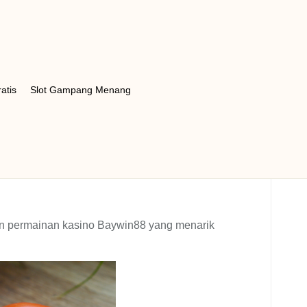
atis
Slot Gampang Menang
 permainan kasino Baywin88 yang menarik