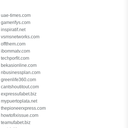
uae-times.com
gamerifys.com
inspiratif.net
vsmsnetworks.com
offthem.com
ibommatv.com
techporfit.com
bekasionline.com
nbusinessplan.com
greenlife360.com
cantshoutitout.com
expressufabet.biz
mypuertoplata.net
thepioneerxpress.com
howtofixissue.com
teamufabet.biz