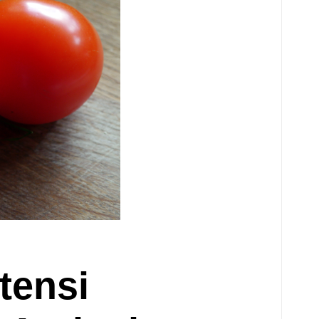
tensi