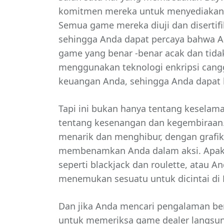
komitmen mereka untuk menyediakan
Semua game mereka diuji dan disertifi
sehingga Anda dapat percaya bahwa
game yang benar -benar acak dan tida
menggunakan teknologi enkripsi cangg
keuangan Anda, sehingga Anda dapat 
Tapi ini bukan hanya tentang keselam
tentang kesenangan dan kegembiraan
menarik dan menghibur, dengan grafik 
membenamkan Anda dalam aksi. Apak
seperti blackjack dan roulette, atau A
menemukan sesuatu untuk dicintai di
Dan jika Anda mencari pengalaman ber
untuk memeriksa game dealer langsu