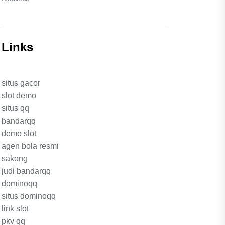
Links
situs gacor
slot demo
situs qq
bandarqq
demo slot
agen bola resmi
sakong
judi bandarqq
dominoqq
situs dominoqq
link slot
pkv qq