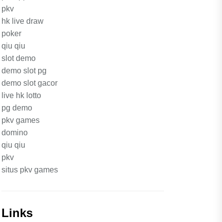
pkv
hk live draw
poker
qiu qiu
slot demo
demo slot pg
demo slot gacor
live hk lotto
pg demo
pkv games
domino
qiu qiu
pkv
situs pkv games
Links