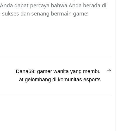
 Anda dapat percaya bahwa Anda berada di
a sukses dan senang bermain game!
Next
Dana69: gamer wanita yang membu
post:
at gelombang di komunitas esports