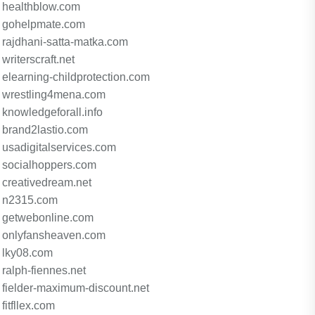
healthblow.com
gohelpmate.com
rajdhani-satta-matka.com
writerscraft.net
elearning-childprotection.com
wrestling4mena.com
knowledgeforall.info
brand2lastio.com
usadigitalservices.com
socialhoppers.com
creativedream.net
n2315.com
getwebonline.com
onlyfansheaven.com
lky08.com
ralph-fiennes.net
fielder-maximum-discount.net
fitfllex.com