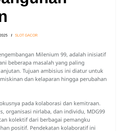
n
2025
SLOT GACOR
engembangan Milenium 99, adalah inisiatif
ani beberapa masalah yang paling
jutan. Tujuan ambisius ini diatur untuk
emiskinan dan kelaparan hingga perubahan
fokusnya pada kolaborasi dan kemitraan.
, organisasi nirlaba, dan individu, MDG99
an kolektif dari berbagai pemangku
n positif. Pendekatan kolaboratif ini