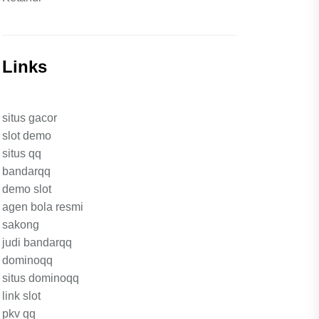
Links
situs gacor
slot demo
situs qq
bandarqq
demo slot
agen bola resmi
sakong
judi bandarqq
dominoqq
situs dominoqq
link slot
pkv qq