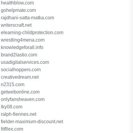
healthblow.com
gohelpmate.com
rajdhani-satta-matka.com
writerscraft.net
elearning-childprotection.com
wrestling4mena.com
knowledgeforall.info
brand2lastio.com
usadigitalservices.com
socialhoppers.com
creativedream.net
n2315.com
getwebonline.com
onlyfansheaven.com
lky08.com
ralph-fiennes.net
fielder-maximum-discount.net
fitfllex.com