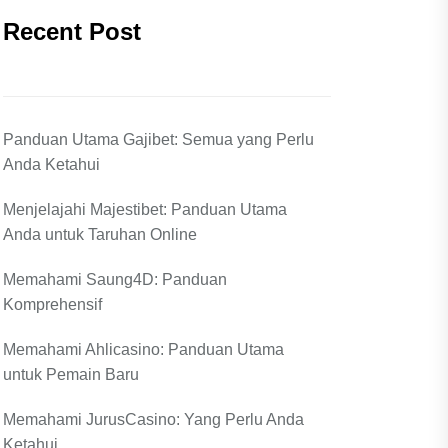
Recent Post
Panduan Utama Gajibet: Semua yang Perlu
Anda Ketahui
Menjelajahi Majestibet: Panduan Utama
Anda untuk Taruhan Online
Memahami Saung4D: Panduan
Komprehensif
Memahami Ahlicasino: Panduan Utama
untuk Pemain Baru
Memahami JurusCasino: Yang Perlu Anda
Ketahui