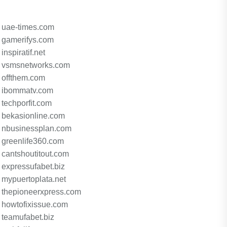
uae-times.com
gamerifys.com
inspiratif.net
vsmsnetworks.com
offthem.com
ibommatv.com
techporfit.com
bekasionline.com
nbusinessplan.com
greenlife360.com
cantshoutitout.com
expressufabet.biz
mypuertoplata.net
thepioneerxpress.com
howtofixissue.com
teamufabet.biz