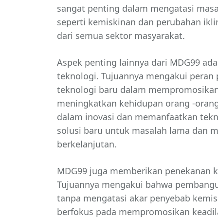
sangat penting dalam mengatasi masa
seperti kemiskinan dan perubahan ik
dari semua sektor masyarakat.
Aspek penting lainnya dari MDG99 ada
teknologi. Tujuannya mengakui peran 
teknologi baru dalam mempromosikan
meningkatkan kehidupan orang -orang 
dalam inovasi dan memanfaatkan tek
solusi baru untuk masalah lama dan 
berkelanjutan.
MDG99 juga memberikan penekanan kua
Tujuannya mengakui bahwa pembanguna
tanpa mengatasi akar penyebab kemis
berfokus pada mempromosikan keadil