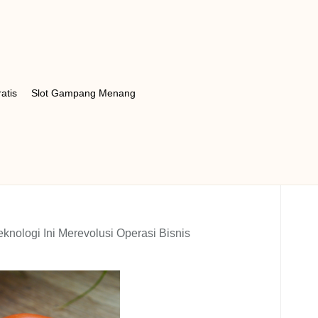
atis
Slot Gampang Menang
ologi Ini Merevolusi Operasi Bisnis