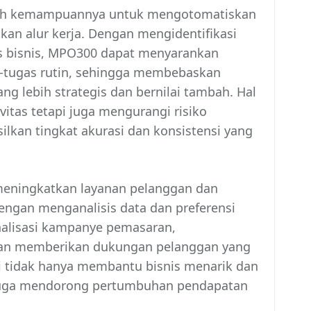
alah kemampuannya untuk mengotomatiskan
an alur kerja. Dengan mengidentifikasi
es bisnis, MPO300 dapat menyarankan
-tugas rutin, sehingga membebaskan
ng lebih strategis dan bernilai tambah. Hal
vitas tetapi juga mengurangi risiko
lkan tingkat akurasi dan konsistensi yang
meningkatkan layanan pelanggan dan
ngan menganalisis data dan preferensi
lisasi kampanye pemasaran,
dan memberikan dukungan pelanggan yang
ni tidak hanya membantu bisnis menarik dan
uga mendorong pertumbuhan pendapatan