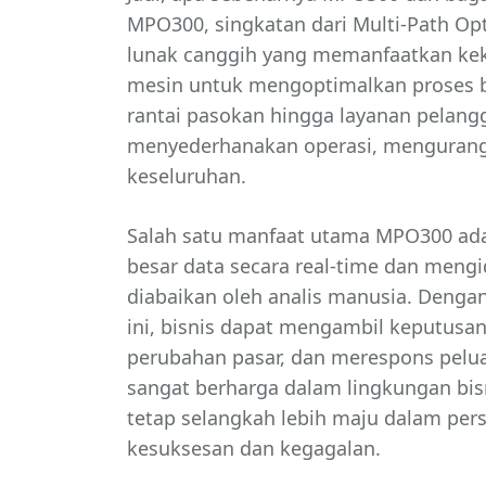
MPO300, singkatan dari Multi-Path Opt
lunak canggih yang memanfaatkan ke
mesin untuk mengoptimalkan proses b
rantai pasokan hingga layanan pela
menyederhanakan operasi, mengurangi
keseluruhan.
Salah satu manfaat utama MPO300 ad
besar data secara real-time dan mengi
diabaikan oleh analis manusia. Deng
ini, bisnis dapat mengambil keputusan
perubahan pasar, dan merespons pelua
sangat berharga dalam lingkungan bisn
tetap selangkah lebih maju dalam per
kesuksesan dan kegagalan.