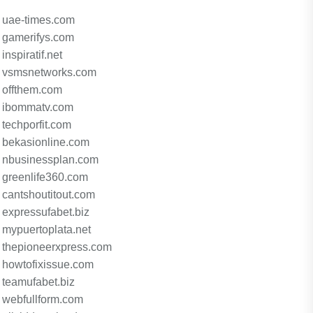
uae-times.com
gamerifys.com
inspiratif.net
vsmsnetworks.com
offthem.com
ibommatv.com
techporfit.com
bekasionline.com
nbusinessplan.com
greenlife360.com
cantshoutitout.com
expressufabet.biz
mypuertoplata.net
thepioneerxpress.com
howtofixissue.com
teamufabet.biz
webfullform.com