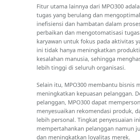
Fitur utama lainnya dari MPO300 ad
tugas yang berulang dan mengoptimalk
inefisiensi dan hambatan dalam pros
perbaikan dan mengotomatisasi tugas
karyawan untuk fokus pada aktivitas ya
ini tidak hanya meningkatkan produkti
kesalahan manusia, sehingga menghasi
lebih tinggi di seluruh organisasi.
Selain itu, MPO300 membantu bisnis 
meningkatkan kepuasan pelanggan. De
pelanggan, MPO300 dapat mempersona
menyesuaikan rekomendasi produk, 
lebih personal. Tingkat penyesuaian i
mempertahankan pelanggan namun j
dan meningkatkan loyalitas merek.