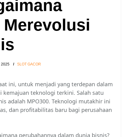
gaimana
i Merevolusi
is
 2025
SLOT GACOR
aat ini, untuk menjadi yang terdepan dalam
i kemajuan teknologi terkini. Salah satu
nis adalah MPO300. Teknologi mutakhir ini
as, dan profitabilitas baru bagi perusahaan
aimana perubahannya dalam dunia bisnis?