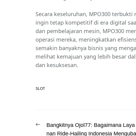
Secara keseluruhan, MPO300 terbukti 
ingin tetap kompetitif di era digital 
dan pembelajaran mesin, MPO300 me
operasi mereka, meningkatkan efisie
semakin banyaknya bisnis yang mengado
melihat kemajuan yang lebih besar dal
dan kesuksesan.
SLOT
Post
Previous
Bangkitnya Ojol77: Bagaimana Laya
post:
navigation
nan Ride-Hailing Indonesia Mengub