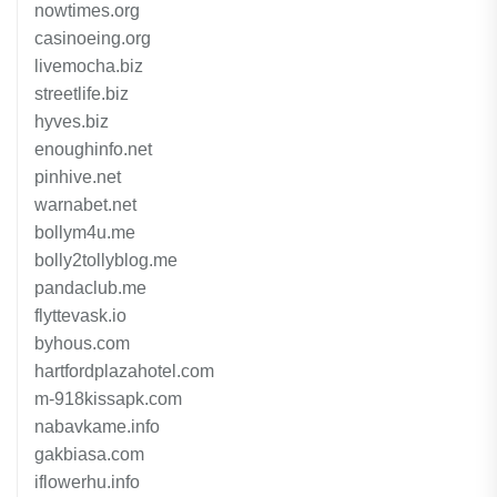
nowtimes.org
casinoeing.org
livemocha.biz
streetlife.biz
hyves.biz
enoughinfo.net
pinhive.net
warnabet.net
bollym4u.me
bolly2tollyblog.me
pandaclub.me
flyttevask.io
byhous.com
hartfordplazahotel.com
m-918kissapk.com
nabavkame.info
gakbiasa.com
iflowerhu.info