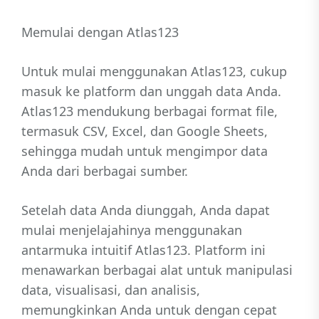
Memulai dengan Atlas123
Untuk mulai menggunakan Atlas123, cukup
masuk ke platform dan unggah data Anda.
Atlas123 mendukung berbagai format file,
termasuk CSV, Excel, dan Google Sheets,
sehingga mudah untuk mengimpor data
Anda dari berbagai sumber.
Setelah data Anda diunggah, Anda dapat
mulai menjelajahinya menggunakan
antarmuka intuitif Atlas123. Platform ini
menawarkan berbagai alat untuk manipulasi
data, visualisasi, dan analisis,
memungkinkan Anda untuk dengan cepat