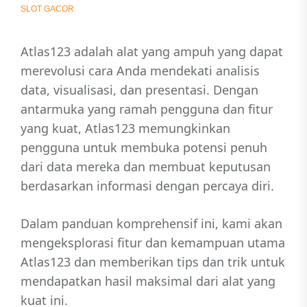
SLOT GACOR
Atlas123 adalah alat yang ampuh yang dapat
merevolusi cara Anda mendekati analisis
data, visualisasi, dan presentasi. Dengan
antarmuka yang ramah pengguna dan fitur
yang kuat, Atlas123 memungkinkan
pengguna untuk membuka potensi penuh
dari data mereka dan membuat keputusan
berdasarkan informasi dengan percaya diri.
Dalam panduan komprehensif ini, kami akan
mengeksplorasi fitur dan kemampuan utama
Atlas123 dan memberikan tips dan trik untuk
mendapatkan hasil maksimal dari alat yang
kuat ini.