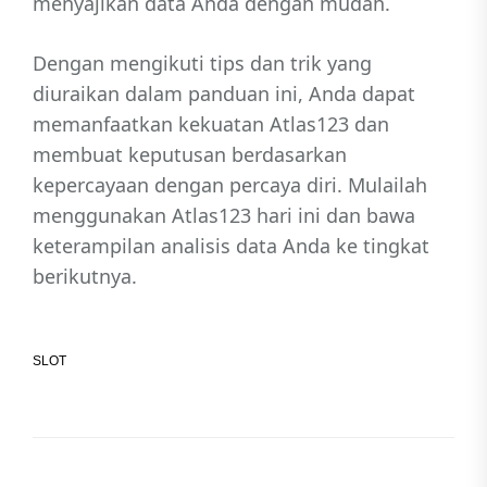
menyajikan data Anda dengan mudah.
Dengan mengikuti tips dan trik yang
diuraikan dalam panduan ini, Anda dapat
memanfaatkan kekuatan Atlas123 dan
membuat keputusan berdasarkan
kepercayaan dengan percaya diri. Mulailah
menggunakan Atlas123 hari ini dan bawa
keterampilan analisis data Anda ke tingkat
berikutnya.
SLOT