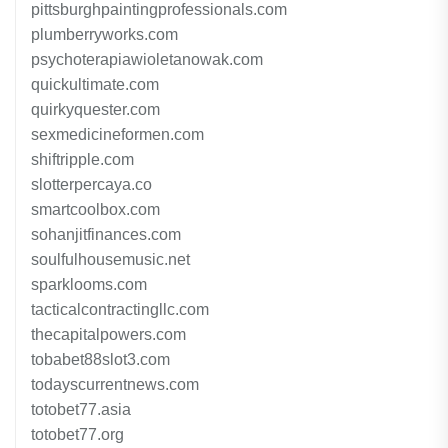
pittsburghpaintingprofessionals.com
plumberryworks.com
psychoterapiawioletanowak.com
quickultimate.com
quirkyquester.com
sexmedicineformen.com
shiftripple.com
slotterpercaya.co
smartcoolbox.com
sohanjitfinances.com
soulfulhousemusic.net
sparklooms.com
tacticalcontractingllc.com
thecapitalpowers.com
tobabet88slot3.com
todayscurrentnews.com
totobet77.asia
totobet77.org