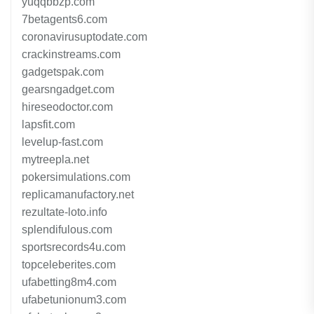
yuqqbbzp.com
7betagents6.com
coronavirusuptodate.com
crackinstreams.com
gadgetspak.com
gearsngadget.com
hireseodoctor.com
lapsfit.com
levelup-fast.com
mytreepla.net
pokersimulations.com
replicamanufactory.net
rezultate-loto.info
splendifulous.com
sportsrecords4u.com
topceleberites.com
ufabetting8m4.com
ufabetunionum3.com