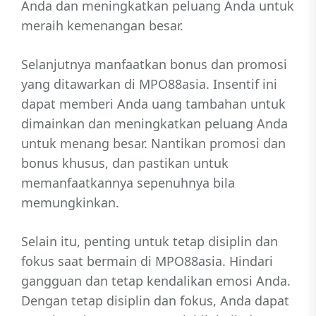
Anda dan meningkatkan peluang Anda untuk
meraih kemenangan besar.
Selanjutnya manfaatkan bonus dan promosi
yang ditawarkan di MPO88asia. Insentif ini
dapat memberi Anda uang tambahan untuk
dimainkan dan meningkatkan peluang Anda
untuk menang besar. Nantikan promosi dan
bonus khusus, dan pastikan untuk
memanfaatkannya sepenuhnya bila
memungkinkan.
Selain itu, penting untuk tetap disiplin dan
fokus saat bermain di MPO88asia. Hindari
gangguan dan tetap kendalikan emosi Anda.
Dengan tetap disiplin dan fokus, Anda dapat