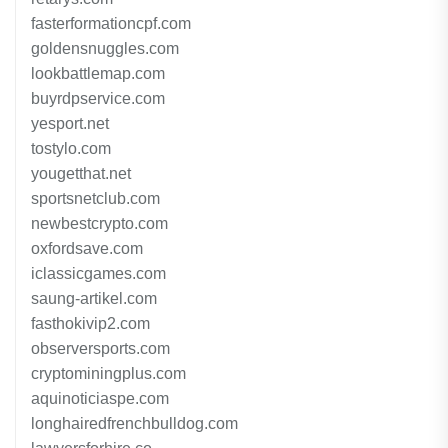
fasterformationcpf.com
goldensnuggles.com
lookbattlemap.com
buyrdpservice.com
yesport.net
tostylo.com
yougetthat.net
sportsnetclub.com
newbestcrypto.com
oxfordsave.com
iclassicgames.com
saung-artikel.com
fasthokivip2.com
observersports.com
cryptominingplus.com
aquinoticiaspe.com
longhairedfrenchbulldog.com