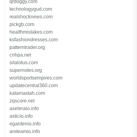
qrdoggy.com
technologygud.com
realshocknews.com
pickgb.com
healthmistakes.com
ksfashiondresses.com
patterntrader.org
cnhpa.net
sitalotus.com
supernotes.org
worldsportsempires.com
updatecentral360.com
katamastah.com
zqscore.net
aseleraio.info
asticio.info
egardenio.info
arxteamio.info