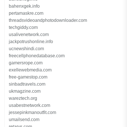
bahenxgek.info
pertamaskre.com
threadsvideoandphotodownloader.com
techgiddy.com
usalivenetwork.com
jackpotrushonline.info
ucnewshindi.com
freecellphonedatabase.com
gamersrope.com
exellewebmedia.com
free-gamestop.com
sinbadtravels.com
ukmagzine.com
wareztech.org
usabestnetwork.com
jessepinkmanoutfit.com
umailsend.com
retarys.com