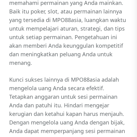
memahami permainan yang Anda mainkan.
Baik itu poker, slot, atau permainan lainnya
yang tersedia di MPO88asia, luangkan waktu
untuk mempelajari aturan, strategi, dan tips
untuk setiap permainan. Pengetahuan ini
akan memberi Anda keunggulan kompetitif
dan meningkatkan peluang Anda untuk
menang.
Kunci sukses lainnya di MPO88asia adalah
mengelola uang Anda secara efektif.
Tetapkan anggaran untuk sesi permainan
Anda dan patuhi itu. Hindari mengejar
kerugian dan ketahui kapan harus menjauh.
Dengan mengelola uang Anda dengan bijak,
Anda dapat memperpanjang sesi permainan