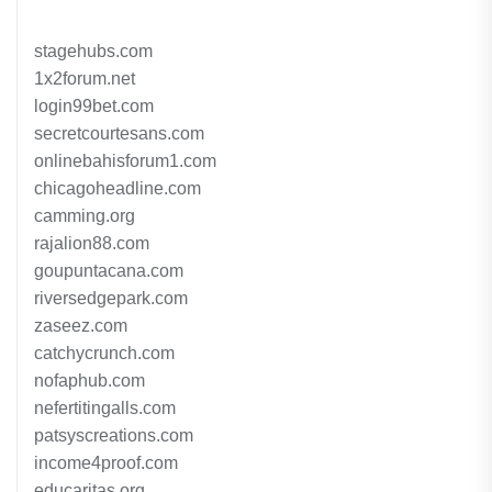
stagehubs.com
1x2forum.net
login99bet.com
secretcourtesans.com
onlinebahisforum1.com
chicagoheadline.com
camming.org
rajalion88.com
goupuntacana.com
riversedgepark.com
zaseez.com
catchycrunch.com
nofaphub.com
nefertitingalls.com
patsyscreations.com
income4proof.com
educaritas.org