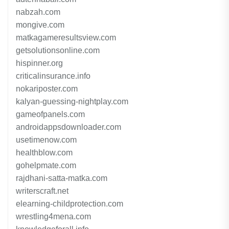
nabzah.com
mongive.com
matkagameresultsview.com
getsolutionsonline.com
hispinner.org
criticalinsurance.info
nokariposter.com
kalyan-guessing-nightplay.com
gameofpanels.com
androidappsdownloader.com
usetimenow.com
healthblow.com
gohelpmate.com
rajdhani-satta-matka.com
writerscraft.net
elearning-childprotection.com
wrestling4mena.com