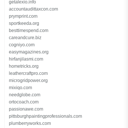
getalexio.info
accountaudittaxcon.com
prymprint.com
sportkeeda.org
besttimespend.com
careandcure.biz
cogniyo.com
easymagazines.org
hirfanjilasmi.com
hometricks.org
leathercraftpro.com
microgridpower.org
mixiqo.com
needglobe.com
ortocoach.com
passionawe.com
pittsburghpaintingprofessionals.com
plumberryworks.com