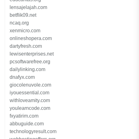
lensajelajah.com
betflik09.net
ncaq.org
xenmicro.com
onlineshopera.com
dartyfresh.com
lewisenterprises.net
pcsoftwarefree.org
dailylinking.com
dnafyx.com
giocolenuvole.com
iyouessential.com
withloveamity.com
youlearncode.com
fxyatirim.com
abbuguide.com
technologyresult.com