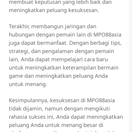
membuat keputusan yang lebih baik dan
meningkatkan peluang kesuksesan.
Terakhir, membangun jaringan dan
hubungan dengan pemain lain di MPO88asia
juga dapat bermanfaat. Dengan berbagi tips,
strategi, dan pengalaman dengan pemain
lain, Anda dapat mempelajari cara baru
untuk meningkatkan keterampilan bermain
game dan meningkatkan peluang Anda
untuk menang.
Kesimpulannya, kesuksesan di MPO88asia
tidak dijamin, namun dengan mengikuti
rahasia sukses ini, Anda dapat meningkatkan
peluang Anda untuk menang besar di