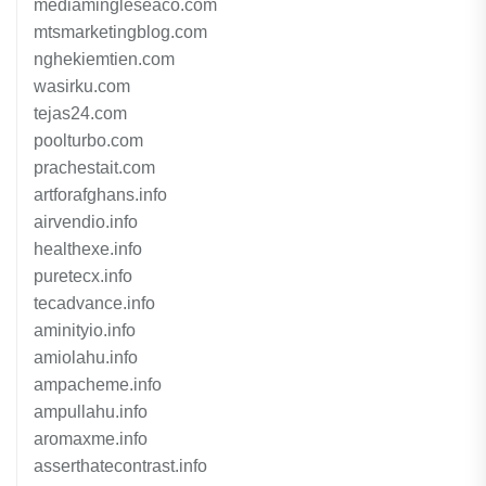
mediamingleseaco.com
mtsmarketingblog.com
nghekiemtien.com
wasirku.com
tejas24.com
poolturbo.com
prachestait.com
artforafghans.info
airvendio.info
healthexe.info
puretecx.info
tecadvance.info
aminityio.info
amiolahu.info
ampacheme.info
ampullahu.info
aromaxme.info
asserthatecontrast.info