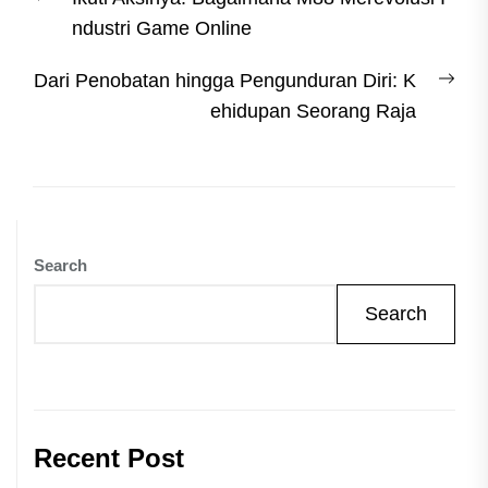
navigation
post:
ndustri Game Online
Nex
Dari Penobatan hingga Pengunduran Diri: K
post
ehidupan Seorang Raja
Search
Search
Recent Post