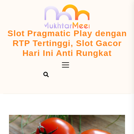
Skip
to
the
content
Slot Pragmatic Play dengan
Slot
Pragmatic
RTP Tertinggi, Slot Gacor
Play
Hari Ini Anti Rungkat
dengan
RTP
Tertinggi,
Slot
Gacor
Hari
Ini
Anti
Rungkat