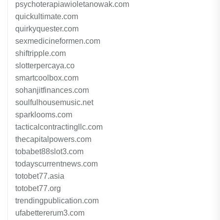
psychoterapiawioletanowak.com
quickultimate.com
quirkyquester.com
sexmedicineformen.com
shiftripple.com
slotterpercaya.co
smartcoolbox.com
sohanjitfinances.com
soulfulhousemusic.net
sparklooms.com
tacticalcontractingllc.com
thecapitalpowers.com
tobabet88slot3.com
todayscurrentnews.com
totobet77.asia
totobet77.org
trendingpublication.com
ufabettererum3.com