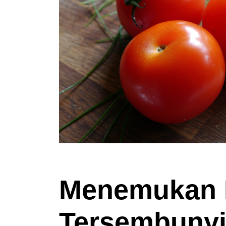
Menemukan 
Tersembunyi 