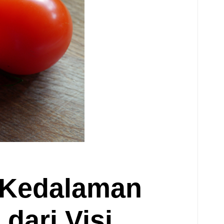
Kedalaman
dari Visi