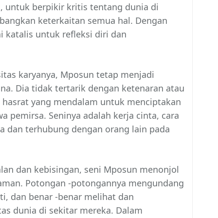
 untuk berpikir kritis tentang dunia di
bangkan keterkaitan semua hal. Dengan
 katalis untuk refleksi diri dan
itas karyanya, Mposun tetap menjadi
a. Dia tidak tertarik dengan ketenaran atau
eh hasrat yang mendalam untuk menciptakan
wa pemirsa. Seninya adalah kerja cinta, cara
a dan terhubung dengan orang lain pada
lan dan kebisingan, seni Mposun menonjol
alaman. Potongan -potongannya mengundang
, dan benar -benar melihat dan
s dunia di sekitar mereka. Dalam