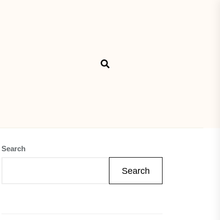
Search
Search