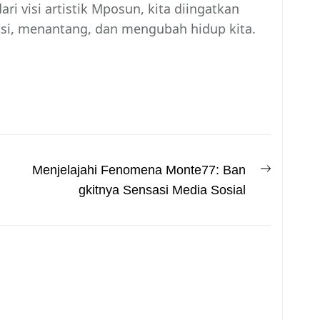
 visi artistik Mposun, kita diingatkan
si, menantang, dan mengubah hidup kita.
Next
Menjelajahi Fenomena Monte77: Ban
post:
gkitnya Sensasi Media Sosial