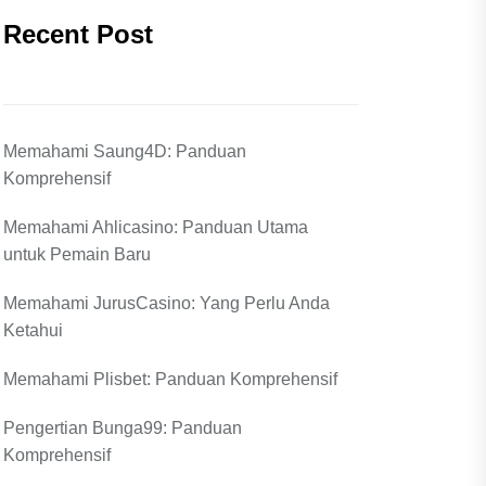
Recent Post
Memahami Saung4D: Panduan
Komprehensif
Memahami Ahlicasino: Panduan Utama
untuk Pemain Baru
Memahami JurusCasino: Yang Perlu Anda
Ketahui
Memahami Plisbet: Panduan Komprehensif
Pengertian Bunga99: Panduan
Komprehensif