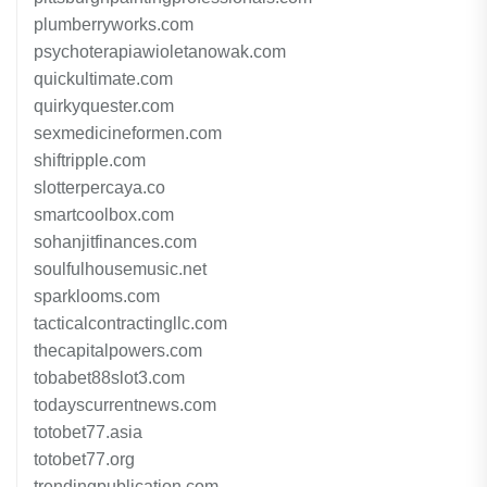
plumberryworks.com
psychoterapiawioletanowak.com
quickultimate.com
quirkyquester.com
sexmedicineformen.com
shiftripple.com
slotterpercaya.co
smartcoolbox.com
sohanjitfinances.com
soulfulhousemusic.net
sparklooms.com
tacticalcontractingllc.com
thecapitalpowers.com
tobabet88slot3.com
todayscurrentnews.com
totobet77.asia
totobet77.org
trendingpublication.com