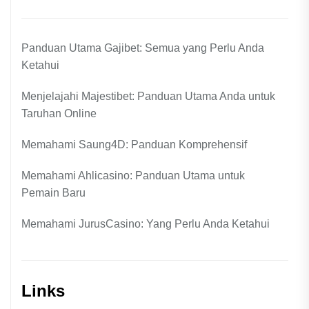
Panduan Utama Gajibet: Semua yang Perlu Anda
Ketahui
Menjelajahi Majestibet: Panduan Utama Anda untuk
Taruhan Online
Memahami Saung4D: Panduan Komprehensif
Memahami Ahlicasino: Panduan Utama untuk
Pemain Baru
Memahami JurusCasino: Yang Perlu Anda Ketahui
Links