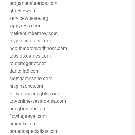
progameofbrands.com
qbreview.org
servicewueste.org
zippyrevs.com
matkanumbernow.com
myjobcirculars.com
healthmoreoverfitness.com
topslotxgames.com
routerloggnet.net
dantella6.com
slotsgamesone.com
hispinzone.com
kalyanbazarnights.com
top-online-casino-usa.com
honghuidoor.com
flowingtravel.com
nineniki.com
brandiospecialists.com