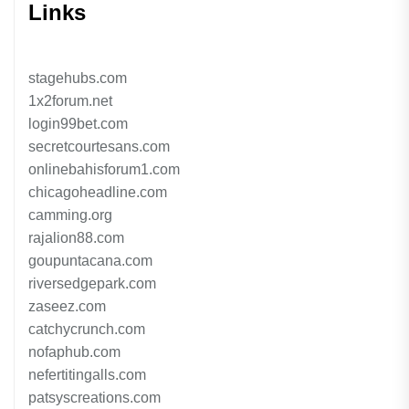
Links
stagehubs.com
1x2forum.net
login99bet.com
secretcourtesans.com
onlinebahisforum1.com
chicagoheadline.com
camming.org
rajalion88.com
goupuntacana.com
riversedgepark.com
zaseez.com
catchycrunch.com
nofaphub.com
nefertitingalls.com
patsyscreations.com