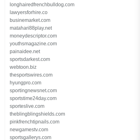
longhairedfrenchbulldog.com
lawyersforhire.co
businemarket.com
matahari88play.net
moneydescriptor.com
youthsmagazine.com
painaidee.net
sportsdarkest.com
webtoon.biz
thesportswires.com
hyungpro.com
sportingnewsnet.com
sportstime24day.com
sporteslive.com
theblingblingshields.com
pinkfrenchtipnails.com
newgamestv.com
sportsgallerys.com