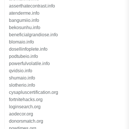
asserthatecontrast.info
atenderme.info
bangumiio.info
bekosunhu.info
beneficialgrandiose.info
blomaio.info
dosellinfoplete.info
podtubeio.info
powerfulvolatile.info
qvidsio.info
shumaio.info
slotherio.info
cysapluscertification.org
fortnitehacks.org
loginsearch.org
aodecor.org
donorsmatch.org
nowtimes.org