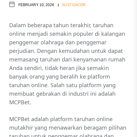
FEBRUARY 10, 2026
SLOT GACOR
Dalam beberapa tahun terakhir, taruhan
online menjadi semakin populer di kalangan
penggemar olahraga dan penggemar
perjudian. Dengan kemudahan untuk dapat
memasang taruhan dari kenyamanan rumah
Anda sendiri, tidak heran jika semakin
banyak orang yang beralih ke platform
taruhan online. Salah satu platform yang
membuat gebrakan di industri ini adalah
MCPBet.
MCPBet adalah platform taruhan online
mutakhir yang menawarkan beragam pilihan
taruhan untuk penggemar olahraga dan