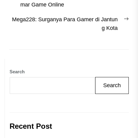
post:
mar Game Online
Nex
Mega228: Surganya Para Gamer di Jantun
post
g Kota
Search
Search
Recent Post