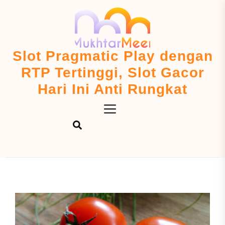
Skip
to
the
content
Slot Pragmatic Play dengan
Slot
Pragmatic
RTP Tertinggi, Slot Gacor
Play
Hari Ini Anti Rungkat
dengan
RTP
Tertinggi,
Slot
Gacor
Hari
Ini
Anti
Rungkat