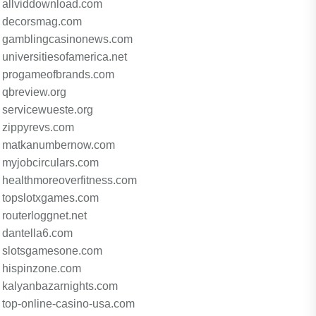
allviddownload.com
decorsmag.com
gamblingcasinonews.com
universitiesofamerica.net
progameofbrands.com
qbreview.org
servicewueste.org
zippyrevs.com
matkanumbernow.com
myjobcirculars.com
healthmoreoverfitness.com
topslotxgames.com
routerloggnet.net
dantella6.com
slotsgamesone.com
hispinzone.com
kalyanbazarnights.com
top-online-casino-usa.com