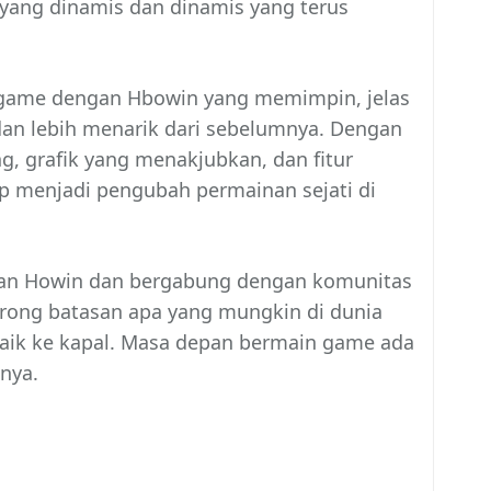
 yang dinamis dan dinamis yang terus
 game dengan Hbowin yang memimpin, jelas
an lebih menarik dari sebelumnya. Dengan
, grafik yang menakjubkan, dan fitur
 menjadi pengubah permainan sejati di
iban Howin dan bergabung dengan komunitas
ong batasan apa yang mungkin di dunia
aik ke kapal. Masa depan bermain game ada
mnya.