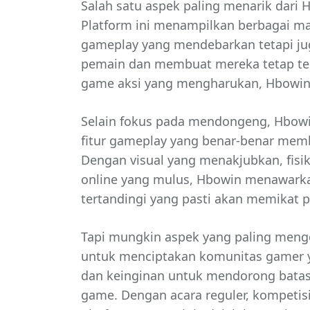
Salah satu aspek paling menarik dari
Platform ini menampilkan berbagai 
gameplay yang mendebarkan tetapi ju
pemain dan membuat mereka tetap terl
game aksi yang mengharukan, Hbowin m
Selain fokus pada mendongeng, Hbowi
fitur gameplay yang benar-benar mem
Dengan visual yang menakjubkan, fisi
online yang mulus, Hbowin menawark
tertandingi yang pasti akan memikat p
Tapi mungkin aspek yang paling meng
untuk menciptakan komunitas gamer y
dan keinginan untuk mendorong batas
game. Dengan acara reguler, kompetis