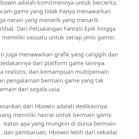
 Hbowin adalah komitmennya untuk bercerita.
macam game yang tidak hanya menawarkan
ga narasi yang menarik yang menarik
ibat. Dari Petualangan Fantasi Epik hingga
emiliki sesuatu untuk setiap jenis gamer.
n juga menawarkan grafik yang canggih dan
bedakannya dari platform game lainnya.
ka realistis, dan kemampuan multipemain
an pengalaman bermain game yang tak
emain dari segala usia.
esankan dari Hbowin adalah dedikasinya
ang memiliki hasrat untuk bermain game
 -batas apa yang mungkin di dunia bermain
i, dan pembaruan, Hbowin lebih dari sekadar