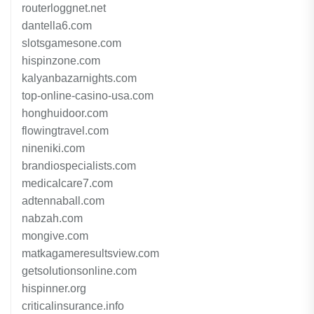
routerloggnet.net
dantella6.com
slotsgamesone.com
hispinzone.com
kalyanbazarnights.com
top-online-casino-usa.com
honghuidoor.com
flowingtravel.com
nineniki.com
brandiospecialists.com
medicalcare7.com
adtennaball.com
nabzah.com
mongive.com
matkagameresultsview.com
getsolutionsonline.com
hispinner.org
criticalinsurance.info