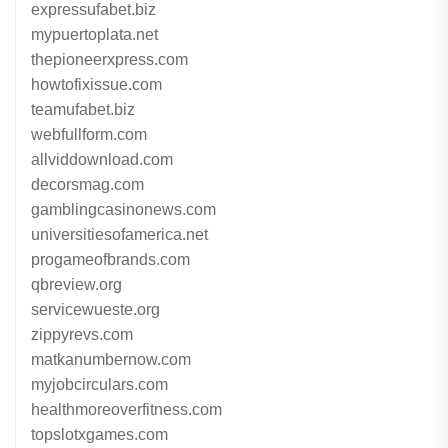
expressufabet.biz
mypuertoplata.net
thepioneerxpress.com
howtofixissue.com
teamufabet.biz
webfullform.com
allviddownload.com
decorsmag.com
gamblingcasinonews.com
universitiesofamerica.net
progameofbrands.com
qbreview.org
servicewueste.org
zippyrevs.com
matkanumbernow.com
myjobcirculars.com
healthmoreoverfitness.com
topslotxgames.com