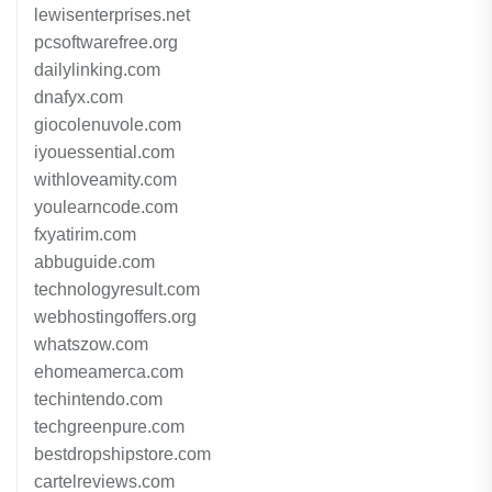
lewisenterprises.net
pcsoftwarefree.org
dailylinking.com
dnafyx.com
giocolenuvole.com
iyouessential.com
withloveamity.com
youlearncode.com
fxyatirim.com
abbuguide.com
technologyresult.com
webhostingoffers.org
whatszow.com
ehomeamerca.com
techintendo.com
techgreenpure.com
bestdropshipstore.com
cartelreviews.com