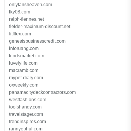
onlyfansheaven.com
lky08.com
ralph-fiennes.net
fielder-maximum-discount.net
fitfllex.com
genesisbusinesscredit.com
inforuang.com
kindsmarket.com
luvelylife.com
macramb.com
mypet-diary.com
oxweekly.com
panamacitydeckcontractors.com
westfashions.com
toolshandy.com
travelstager.com
trendinspires.com
rannyephul.com