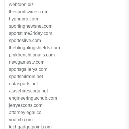
webtoon.biz
thesportswires.com
hyungpro.com
sportingnewsnet.com
sportstime24day.com
sporteslive.com
theblingblingshields.com
pinkfrenchtipnails.com
newgamestv.com
sportsgallerys.com
sportsmirrors.net
datasports.net
atasehirescortu.net
engineeringtechub.com
jerryescorts.com
attorneylegal.co
voomb.com
techgadgetpoint.com