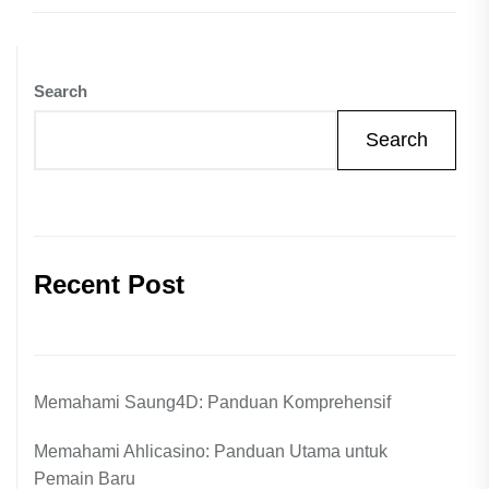
Search
Search
Recent Post
Memahami Saung4D: Panduan Komprehensif
Memahami Ahlicasino: Panduan Utama untuk
Pemain Baru