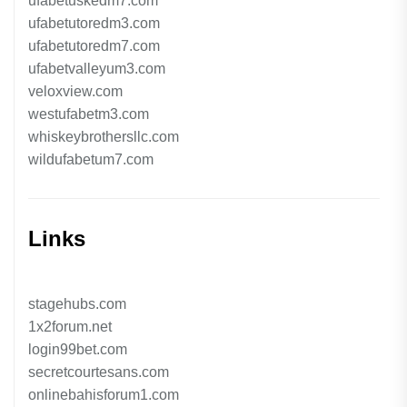
ufabetuskedm7.com
ufabetutoredm3.com
ufabetutoredm7.com
ufabetvalleyum3.com
veloxview.com
westufabetm3.com
whiskeybrothersllc.com
wildufabetum7.com
Links
stagehubs.com
1x2forum.net
login99bet.com
secretcourtesans.com
onlinebahisforum1.com