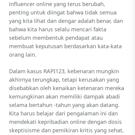
influencer online yang terus berubah,
penting untuk diingat bahwa tidak semua
yang kita lihat dan dengar adalah benar, dan
bahwa kita harus selalu mencari fakta
sebelum membentuk pendapat atau
membuat keputusan berdasarkan kata-kata
orang lain.
Dalam kasus RAPI123, kebenaran mungkin
akhirnya terungkap, tetapi kerusakan yang
disebabkan oleh kenaikan ketenaran mereka
kemungkinan akan memiliki dampak abadi
selama bertahun -tahun yang akan datang.
Kita harus belajar dari pengalaman ini dan
mendekati kepribadian online dengan dosis
skeptisisme dan pemikiran kritis yang sehat,