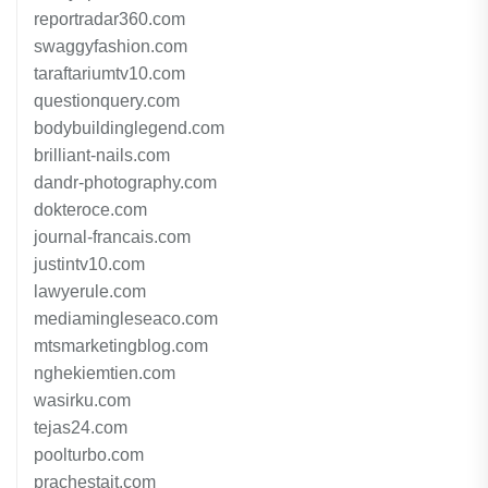
reportradar360.com
swaggyfashion.com
taraftariumtv10.com
questionquery.com
bodybuildinglegend.com
brilliant-nails.com
dandr-photography.com
dokteroce.com
journal-francais.com
justintv10.com
lawyerule.com
mediamingleseaco.com
mtsmarketingblog.com
nghekiemtien.com
wasirku.com
tejas24.com
poolturbo.com
prachestait.com