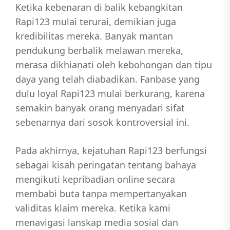
Ketika kebenaran di balik kebangkitan
Rapi123 mulai terurai, demikian juga
kredibilitas mereka. Banyak mantan
pendukung berbalik melawan mereka,
merasa dikhianati oleh kebohongan dan tipu
daya yang telah diabadikan. Fanbase yang
dulu loyal Rapi123 mulai berkurang, karena
semakin banyak orang menyadari sifat
sebenarnya dari sosok kontroversial ini.
Pada akhirnya, kejatuhan Rapi123 berfungsi
sebagai kisah peringatan tentang bahaya
mengikuti kepribadian online secara
membabi buta tanpa mempertanyakan
validitas klaim mereka. Ketika kami
menavigasi lanskap media sosial dan