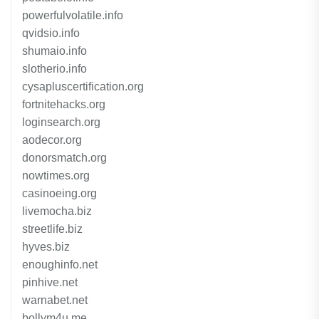
powerfulvolatile.info
qvidsio.info
shumaio.info
slotherio.info
cysapluscertification.org
fortnitehacks.org
loginsearch.org
aodecor.org
donorsmatch.org
nowtimes.org
casinoeing.org
livemocha.biz
streetlife.biz
hyves.biz
enoughinfo.net
pinhive.net
warnabet.net
bollym4u.me