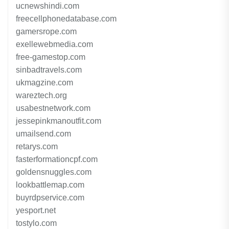
ucnewshindi.com
freecellphonedatabase.com
gamersrope.com
exellewebmedia.com
free-gamestop.com
sinbadtravels.com
ukmagzine.com
wareztech.org
usabestnetwork.com
jessepinkmanoutfit.com
umailsend.com
retarys.com
fasterformationcpf.com
goldensnuggles.com
lookbattlemap.com
buyrdpservice.com
yesport.net
tostylo.com