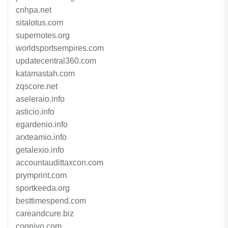
cnhpa.net
sitalotus.com
supernotes.org
worldsportsempires.com
updatecentral360.com
katamastah.com
zqscore.net
aseleraio.info
asticio.info
egardenio.info
arxteamio.info
getalexio.info
accountaudittaxcon.com
prymprint.com
sportkeeda.org
besttimespend.com
careandcure.biz
cogniyo.com