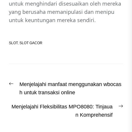
untuk menghindari disesuaikan oleh mereka
yang berusaha memanipulasi dan menipu
untuk keuntungan mereka sendiri.
SLOT
,
SLOT GACOR
Post
Previous
Menjelajahi manfaat menggunakan wbocas
navigation
post:
h untuk transaksi online
Nex
Menjelajahi Fleksibilitas MPO8080: Tinjaua
post
n Komprehensif