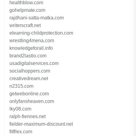
healthblow.com
gohelpmate.com
rajdhani-satta-matka.com
writerscraft.net
elearning-childprotection.com
wrestling4mena.com
knowledgeforall.info
brand2lastio.com
usadigitalservices.com
socialhoppers.com
creativedream.net
n2315.com
getwebonline.com
onlyfansheaven.com
lky08.com
ralph-fiennes.net
fielder-maximum-discount.net
fitfllex.com