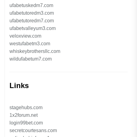
ufabetuskedm7.com
ufabetutoredm3.com
ufabetutoredm7.com
ufabetvalleyum3.com
veloxview.com
westufabetm3.com
whiskeybrothersllc.com
wildufabetum7.com
Links
stagehubs.com
1x2forum.net
login99bet.com
secretcourtesans.com