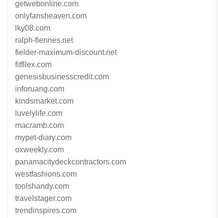
getwebonline.com
onlyfansheaven.com
lky08.com
ralph-fiennes.net
fielder-maximum-discount.net
fitfllex.com
genesisbusinesscredit.com
inforuang.com
kindsmarket.com
luvelylife.com
macramb.com
mypet-diary.com
oxweekly.com
panamacitydeckcontractors.com
westfashions.com
toolshandy.com
travelstager.com
trendinspires.com