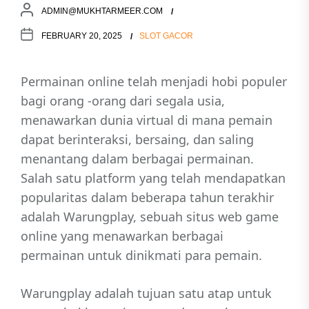
ADMIN@MUKHTARMEER.COM
FEBRUARY 20, 2025
SLOT GACOR
Permainan online telah menjadi hobi populer
bagi orang -orang dari segala usia,
menawarkan dunia virtual di mana pemain
dapat berinteraksi, bersaing, dan saling
menantang dalam berbagai permainan.
Salah satu platform yang telah mendapatkan
popularitas dalam beberapa tahun terakhir
adalah Warungplay, sebuah situs web game
online yang menawarkan berbagai
permainan untuk dinikmati para pemain.
Warungplay adalah tujuan satu atap untuk