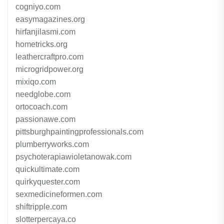
cogniyo.com
easymagazines.org
hirfanjilasmi.com
hometricks.org
leathercraftpro.com
microgridpower.org
mixiqo.com
needglobe.com
ortocoach.com
passionawe.com
pittsburghpaintingprofessionals.com
plumberryworks.com
psychoterapiawioletanowak.com
quickultimate.com
quirkyquester.com
sexmedicineformen.com
shiftripple.com
slotterpercaya.co