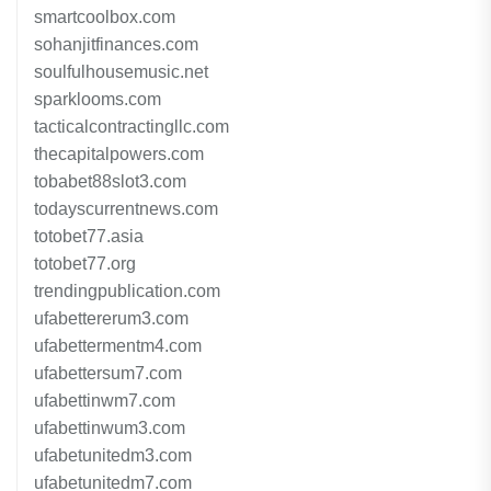
smartcoolbox.com
sohanjitfinances.com
soulfulhousemusic.net
sparklooms.com
tacticalcontractingllc.com
thecapitalpowers.com
tobabet88slot3.com
todayscurrentnews.com
totobet77.asia
totobet77.org
trendingpublication.com
ufabettererum3.com
ufabettermentm4.com
ufabettersum7.com
ufabettinwm7.com
ufabettinwum3.com
ufabetunitedm3.com
ufabetunitedm7.com