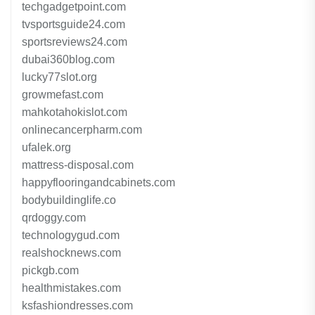
techgadgetpoint.com
tvsportsguide24.com
sportsreviews24.com
dubai360blog.com
lucky77slot.org
growmefast.com
mahkotahokislot.com
onlinecancerpharm.com
ufalek.org
mattress-disposal.com
happyflooringandcabinets.com
bodybuildinglife.co
qrdoggy.com
technologygud.com
realshocknews.com
pickgb.com
healthmistakes.com
ksfashiondresses.com