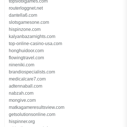
topslotxgames.com
routerloggnet.net
dantella6.com
slotsgamesone.com
hispinzone.com
kalyanbazarnights.com
top-online-casino-usa.com
honghuidoor.com
flowingtravel.com
nineniki.com
brandiospecialists.com
medicalcare7.com
adtennaball.com
nabzah.com
mongive.com
matkagameresultsview.com
getsolutionsonline.com
hispinner.org