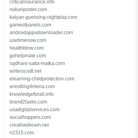
criticalinsurance.info
nokariposter.com
kalyan-guessing-nightplay.com
gameofpanels.com
androidappsdownloader.com
usetimenow.com
healthblow.com
gohelpmate.com
rajdhani-satta-matka.com
writerscraft.net
elearning-childprotection.com
wrestling4mena.com
knowledgeforall.info
brand2lastio.com
usadigitalservices.com
socialhoppers.com
creativedream.net
n2315.com