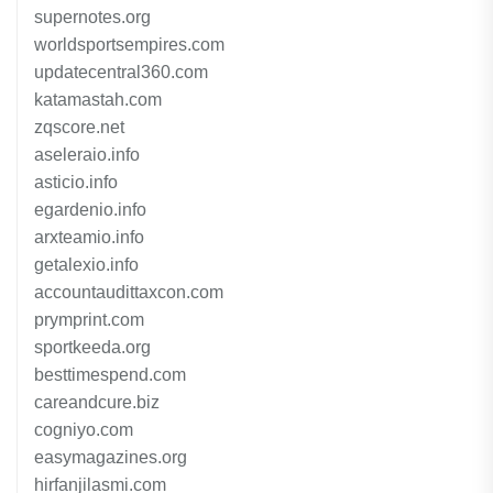
supernotes.org
worldsportsempires.com
updatecentral360.com
katamastah.com
zqscore.net
aseleraio.info
asticio.info
egardenio.info
arxteamio.info
getalexio.info
accountaudittaxcon.com
prymprint.com
sportkeeda.org
besttimespend.com
careandcure.biz
cogniyo.com
easymagazines.org
hirfanjilasmi.com