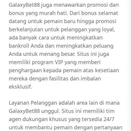
GalaxyBet88 juga menawarkan promosi dan
bonus yang murah hati. Dari bonus selamat
datang untuk pemain baru hingga promosi
berkelanjutan untuk pelanggan yang loyal,
ada banyak cara untuk meningkatkan
bankroll Anda dan meningkatkan peluang
Anda untuk menang besar. Situs ini juga
memiliki program VIP yang memberi
penghargaan kepada pemain atas kesetiaan
mereka dengan fasilitas dan imbalan
eksklusif.
Layanan Pelanggan adalah area lain di mana
GalaxyBet88 unggul. Situs ini memiliki tim
agen dukungan khusus yang tersedia 24/7
untuk membantu pemain dengan pertanyaan