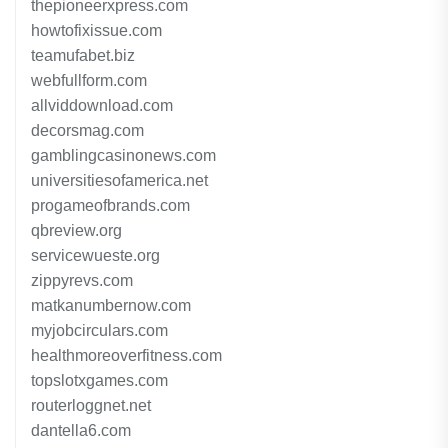
thepioneerxpress.com
howtofixissue.com
teamufabet.biz
webfullform.com
allviddownload.com
decorsmag.com
gamblingcasinonews.com
universitiesofamerica.net
progameofbrands.com
qbreview.org
servicewueste.org
zippyrevs.com
matkanumbernow.com
myjobcirculars.com
healthmoreoverfitness.com
topslotxgames.com
routerloggnet.net
dantella6.com