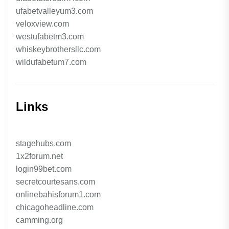
ufabetvalleyum3.com
veloxview.com
westufabetm3.com
whiskeybrothersllc.com
wildufabetum7.com
Links
stagehubs.com
1x2forum.net
login99bet.com
secretcourtesans.com
onlinebahisforum1.com
chicagoheadline.com
camming.org