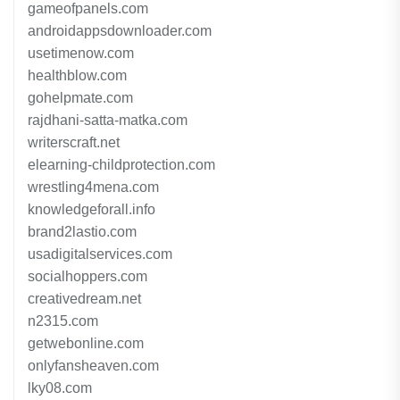
gameofpanels.com
androidappsdownloader.com
usetimenow.com
healthblow.com
gohelpmate.com
rajdhani-satta-matka.com
writerscraft.net
elearning-childprotection.com
wrestling4mena.com
knowledgeforall.info
brand2lastio.com
usadigitalservices.com
socialhoppers.com
creativedream.net
n2315.com
getwebonline.com
onlyfansheaven.com
lky08.com