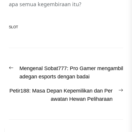
apa semua kegembiraan itu?
SLOT
Post
Previous
Mengenal Sobat777: Pro Gamer mengambil
navigation
post:
adegan esports dengan badai
Nex
Petir188: Masa Depan Kepemilikan dan Per
post
awatan Hewan Peliharaan