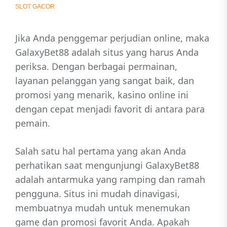
SLOT GACOR
Jika Anda penggemar perjudian online, maka
GalaxyBet88 adalah situs yang harus Anda
periksa. Dengan berbagai permainan,
layanan pelanggan yang sangat baik, dan
promosi yang menarik, kasino online ini
dengan cepat menjadi favorit di antara para
pemain.
Salah satu hal pertama yang akan Anda
perhatikan saat mengunjungi GalaxyBet88
adalah antarmuka yang ramping dan ramah
pengguna. Situs ini mudah dinavigasi,
membuatnya mudah untuk menemukan
game dan promosi favorit Anda. Apakah