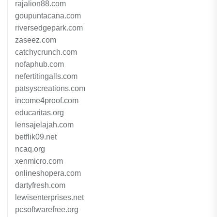
rajalion88.com
goupuntacana.com
riversedgepark.com
zaseez.com
catchycrunch.com
nofaphub.com
nefertitingalls.com
patsyscreations.com
income4proof.com
educaritas.org
lensajelajah.com
betflik09.net
ncaq.org
xenmicro.com
onlineshopera.com
dartyfresh.com
lewisenterprises.net
pcsoftwarefree.org