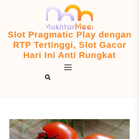
Skip
to
the
content
Slot Pragmatic Play dengan
Slot
Pragmatic
RTP Tertinggi, Slot Gacor
Play
Hari Ini Anti Rungkat
dengan
RTP
Tertinggi,
Slot
Gacor
Hari
Ini
Anti
Rungkat