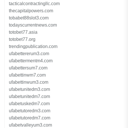
tacticalcontractingllc.com
thecapitalpowers.com
tobabet88slot3.com
todayscurrentnews.com
totobet77.asia
totobet77.org
trendingpublication.com
ufabettererum3.com
ufabettermentm4.com
ufabettersum7.com
ufabettinwm7.com
ufabettinwum3.com
ufabetunitedm3.com
ufabetunitedm7.com
ufabetuskedm7.com
ufabetutoredm3.com
ufabetutoredm7.com
ufabetvalleyum3.com