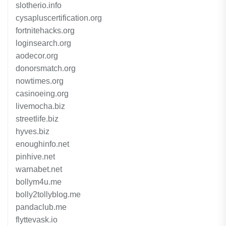
slotherio.info
cysapluscertification.org
fortnitehacks.org
loginsearch.org
aodecor.org
donorsmatch.org
nowtimes.org
casinoeing.org
livemocha.biz
streetlife.biz
hyves.biz
enoughinfo.net
pinhive.net
warnabet.net
bollym4u.me
bolly2tollyblog.me
pandaclub.me
flyttevask.io