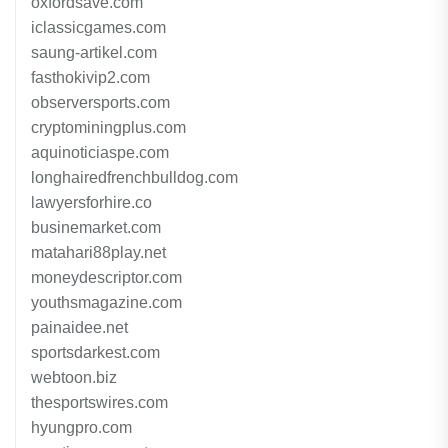
oxfordsave.com
iclassicgames.com
saung-artikel.com
fasthokivip2.com
observersports.com
cryptominingplus.com
aquinoticiaspe.com
longhairedfrenchbulldog.com
lawyersforhire.co
businemarket.com
matahari88play.net
moneydescriptor.com
youthsmagazine.com
painaidee.net
sportsdarkest.com
webtoon.biz
thesportswires.com
hyungpro.com