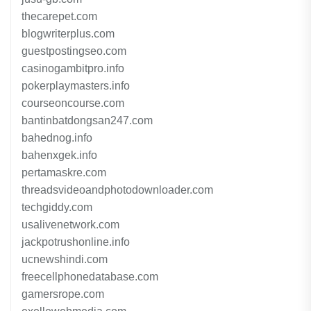
thecarepet.com
blogwriterplus.com
guestpostingseo.com
casinogambitpro.info
pokerplaymasters.info
courseoncourse.com
bantinbatdongsan247.com
bahednog.info
bahenxgek.info
pertamaskre.com
threadsvideoandphotodownloader.com
techgiddy.com
usalivenetwork.com
jackpotrushonline.info
ucnewshindi.com
freecellphonedatabase.com
gamersrope.com