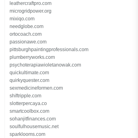
leathercraftpro.com
microgridpower.org
mixiqo.com
needglobe.com
ortocoach.com
passionawe.com
pittsburghpaintingprofessionals.com
plumberryworks.com
psychoterapiawioletanowak.com
quickultimate.com
quirkyquester.com
sexmedicineformen.com
shiftripple.com
slotterpercaya.co
smartcoolbox.com
sohanjitfinances.com
soulfulhousemusic.net
sparklooms.com