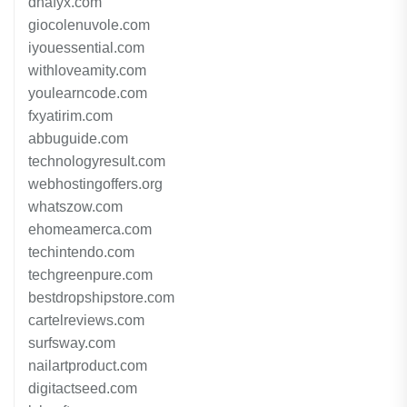
dnafyx.com
giocolenuvole.com
iyouessential.com
withloveamity.com
youlearncode.com
fxyatirim.com
abbuguide.com
technologyresult.com
webhostingoffers.org
whatszow.com
ehomeamerca.com
techintendo.com
techgreenpure.com
bestdropshipstore.com
cartelreviews.com
surfsway.com
nailartproduct.com
digitactseed.com