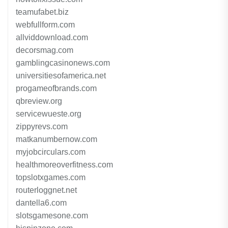
teamufabet.biz
webfullform.com
allviddownload.com
decorsmag.com
gamblingcasinonews.com
universitiesofamerica.net
progameofbrands.com
qbreview.org
servicewueste.org
zippyrevs.com
matkanumbernow.com
myjobcirculars.com
healthmoreoverfitness.com
topslotxgames.com
routerloggnet.net
dantella6.com
slotsgamesone.com