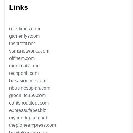
Links
uae-times.com
gamerifys.com
inspiratif.net
vsmsnetworks.com
offthem.com
ibommatv.com
techporfit.com
bekasionline.com
nbusinessplan.com
greenlife360.com
cantshoutitout.com
expressufabet.biz
mypuertoplata.net
thepioneerxpress.com
howtofixissue.com