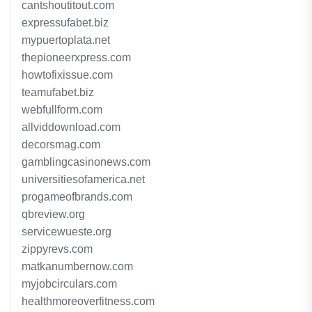
cantshoutitout.com
expressufabet.biz
mypuertoplata.net
thepioneerxpress.com
howtofixissue.com
teamufabet.biz
webfullform.com
allviddownload.com
decorsmag.com
gamblingcasinonews.com
universitiesofamerica.net
progameofbrands.com
qbreview.org
servicewueste.org
zippyrevs.com
matkanumbernow.com
myjobcirculars.com
healthmoreoverfitness.com