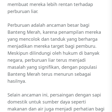
membuat mereka lebih rentan terhadap
perburuan liar.
Perburuan adalah ancaman besar bagi
Banteng Merah, karena penampilan mereka
yang mencolok dan tanduk yang berharga
menjadikan mereka target bagi pemburu.
Meskipun dilindungi oleh hukum di banyak
negara, perburuan liar terus menjadi
masalah yang signifikan, dengan populasi
Banteng Merah terus menurun sebagai
hasilnya.
Selain ancaman ini, persaingan dengan sapi
domestik untuk sumber daya seperti
makanan dan air juga menjadi perhatian bagi