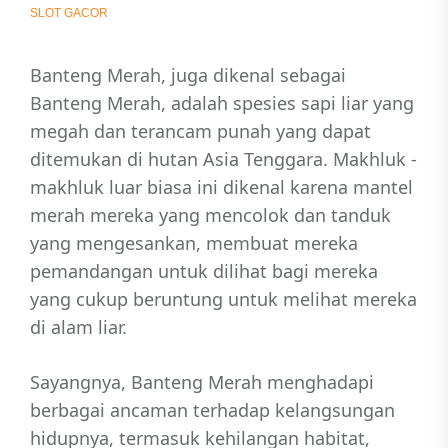
SLOT GACOR
Banteng Merah, juga dikenal sebagai
Banteng Merah, adalah spesies sapi liar yang
megah dan terancam punah yang dapat
ditemukan di hutan Asia Tenggara. Makhluk -
makhluk luar biasa ini dikenal karena mantel
merah mereka yang mencolok dan tanduk
yang mengesankan, membuat mereka
pemandangan untuk dilihat bagi mereka
yang cukup beruntung untuk melihat mereka
di alam liar.
Sayangnya, Banteng Merah menghadapi
berbagai ancaman terhadap kelangsungan
hidupnya, termasuk kehilangan habitat,