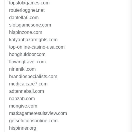
topslotxgames.com
routerloggnet.net
dantella6.com
slotsgamesone.com
hispinzone.com
kalyanbazarnights.com
top-online-casino-usa.com
honghuidoor.com
flowingtravel.com
nineniki.com
brandiospecialists.com
medicalcare7.com
adtennaball.com
nabzah.com
mongive.com
matkagameresultsview.com
getsolutionsonline.com
hispinner.org