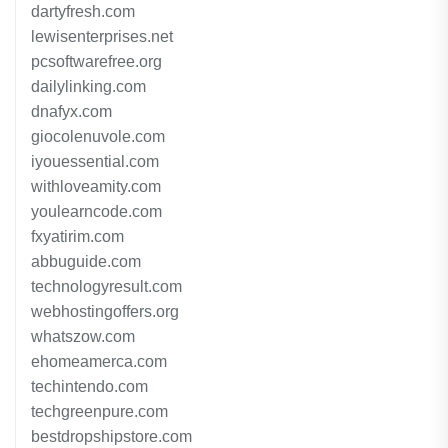
dartyfresh.com
lewisenterprises.net
pcsoftwarefree.org
dailylinking.com
dnafyx.com
giocolenuvole.com
iyouessential.com
withloveamity.com
youlearncode.com
fxyatirim.com
abbuguide.com
technologyresult.com
webhostingoffers.org
whatszow.com
ehomeamerca.com
techintendo.com
techgreenpure.com
bestdropshipstore.com