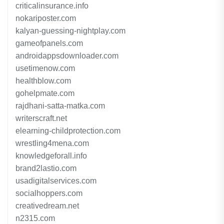
criticalinsurance.info
nokariposter.com
kalyan-guessing-nightplay.com
gameofpanels.com
androidappsdownloader.com
usetimenow.com
healthblow.com
gohelpmate.com
rajdhani-satta-matka.com
writerscraft.net
elearning-childprotection.com
wrestling4mena.com
knowledgeforall.info
brand2lastio.com
usadigitalservices.com
socialhoppers.com
creativedream.net
n2315.com