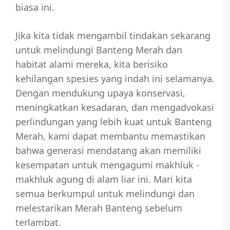
biasa ini.
Jika kita tidak mengambil tindakan sekarang
untuk melindungi Banteng Merah dan
habitat alami mereka, kita berisiko
kehilangan spesies yang indah ini selamanya.
Dengan mendukung upaya konservasi,
meningkatkan kesadaran, dan mengadvokasi
perlindungan yang lebih kuat untuk Banteng
Merah, kami dapat membantu memastikan
bahwa generasi mendatang akan memiliki
kesempatan untuk mengagumi makhluk -
makhluk agung di alam liar ini. Mari kita
semua berkumpul untuk melindungi dan
melestarikan Merah Banteng sebelum
terlambat.