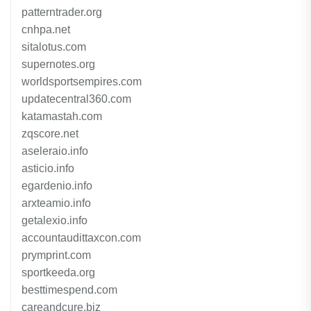
patterntrader.org
cnhpa.net
sitalotus.com
supernotes.org
worldsportsempires.com
updatecentral360.com
katamastah.com
zqscore.net
aseleraio.info
asticio.info
egardenio.info
arxteamio.info
getalexio.info
accountaudittaxcon.com
prymprint.com
sportkeeda.org
besttimespend.com
careandcure.biz