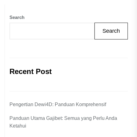
Search
Search
Recent Post
Pengertian Dewi4D: Panduan Komprehensif
Panduan Utama Gajibet: Semua yang Perlu Anda
Ketahui