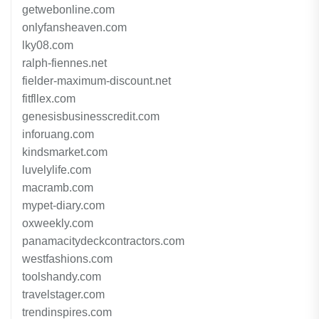
getwebonline.com
onlyfansheaven.com
lky08.com
ralph-fiennes.net
fielder-maximum-discount.net
fitfllex.com
genesisbusinesscredit.com
inforuang.com
kindsmarket.com
luvelylife.com
macramb.com
mypet-diary.com
oxweekly.com
panamacitydeckcontractors.com
westfashions.com
toolshandy.com
travelstager.com
trendinspires.com