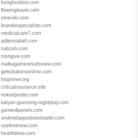
honghuidoor.com
flowingtravel.com
nineniki.com
brandiospecialists.com
medicalcare7.com
adtennaball.com
nabzah.com
mongive.com
matkagameresultsview.com
getsolutionsonline.com
hispinner.org
criticalinsurance.info
nokariposter.com
kalyan-guessing-nightplay.com
gameofpanels.com
androidappsdownloader.com
usetimenow.com
healthblow.com