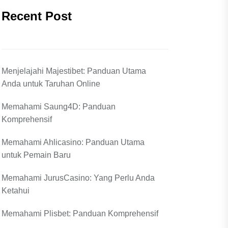
Recent Post
Menjelajahi Majestibet: Panduan Utama
Anda untuk Taruhan Online
Memahami Saung4D: Panduan
Komprehensif
Memahami Ahlicasino: Panduan Utama
untuk Pemain Baru
Memahami JurusCasino: Yang Perlu Anda
Ketahui
Memahami Plisbet: Panduan Komprehensif