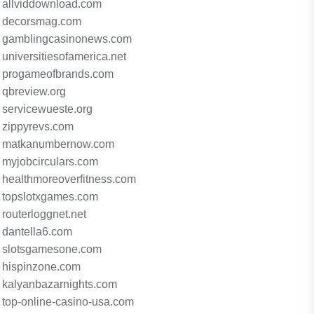
allviddownload.com
decorsmag.com
gamblingcasinonews.com
universitiesofamerica.net
progameofbrands.com
qbreview.org
servicewueste.org
zippyrevs.com
matkanumbernow.com
myjobcirculars.com
healthmoreoverfitness.com
topslotxgames.com
routerloggnet.net
dantella6.com
slotsgamesone.com
hispinzone.com
kalyanbazarnights.com
top-online-casino-usa.com