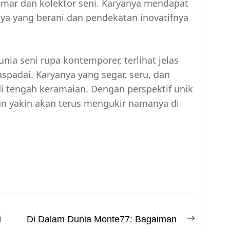
mar dan kolektor seni. Karyanya mendapat
inya yang berani dan pendekatan inovatifnya
ia seni rupa kontemporer, terlihat jelas
spadai. Karyanya yang segar, seru, dan
 tengah keramaian. Dengan perspektif unik
sun yakin akan terus mengukir namanya di
Next
i
Di Dalam Dunia Monte77: Bagaiman