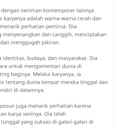
dengan seniman kontemporer lainnya
s karyanya adalah warna-warna cerah dan
menarik perhatian pemirsa. Dia
g menyenangkan dan canggih, menciptakan
 dan menggugah pikiran.
identitas, budaya, dan masyarakat. Dia
ara untuk mengomentari dunia di
ting baginya. Melalui karyanya, ia
tis tentang dunia tempat mereka tinggal dan
diri di dalamnya.
posun juga menarik perhatian karena
 karya seninya. Dia telah
nggal yang sukses di galeri-galeri di