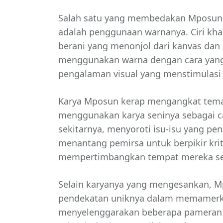
Salah satu yang membedakan Mposun 
adalah penggunaan warnanya. Ciri kha
berani yang menonjol dari kanvas dan 
menggunakan warna dengan cara yan
pengalaman visual yang menstimulasi
Karya Mposun kerap mengangkat tema 
menggunakan karya seninya sebagai c
sekitarnya, menyoroti isu-isu yang pen
menantang pemirsa untuk berpikir kri
mempertimbangkan tempat mereka sen
Selain karyanya yang mengesankan, M
pendekatan uniknya dalam memamerkan
menyelenggarakan beberapa pameran tu