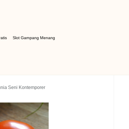
atis
Slot Gampang Menang
nia Seni Kontemporer