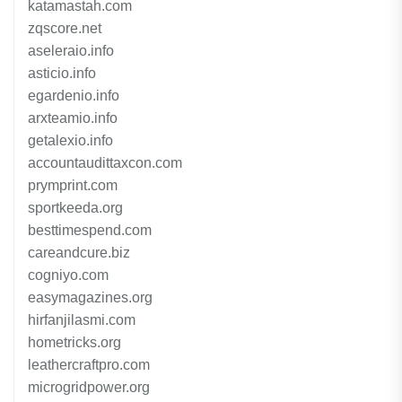
katamastah.com
zqscore.net
aseleraio.info
asticio.info
egardenio.info
arxteamio.info
getalexio.info
accountaudittaxcon.com
prymprint.com
sportkeeda.org
besttimespend.com
careandcure.biz
cogniyo.com
easymagazines.org
hirfanjilasmi.com
hometricks.org
leathercraftpro.com
microgridpower.org