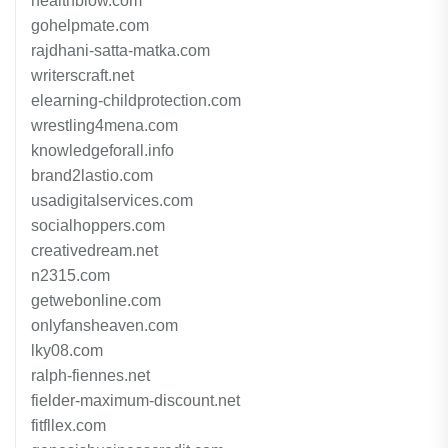
healthblow.com
gohelpmate.com
rajdhani-satta-matka.com
writerscraft.net
elearning-childprotection.com
wrestling4mena.com
knowledgeforall.info
brand2lastio.com
usadigitalservices.com
socialhoppers.com
creativedream.net
n2315.com
getwebonline.com
onlyfansheaven.com
lky08.com
ralph-fiennes.net
fielder-maximum-discount.net
fitfllex.com