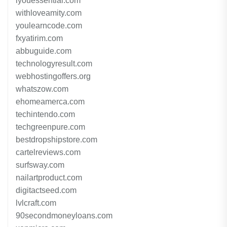
iyouessential.com
withloveamity.com
youlearncode.com
fxyatirim.com
abbuguide.com
technologyresult.com
webhostingoffers.org
whatszow.com
ehomeamerca.com
techintendo.com
techgreenpure.com
bestdropshipstore.com
cartelreviews.com
surfsway.com
nailartproduct.com
digitactseed.com
lvlcraft.com
90secondmoneyloans.com