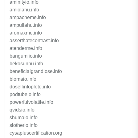
aminityio.info
amiolahu.info
ampacheme.info
ampullahu.info
aromaxme.info
asserthatecontrast.info
atenderme.info
bangumiio.info
bekosunhu.info
beneficialgrandiose.info
blomaio.info
dosellinfoplete.info
podtubeio.info
powerfulvolatile.info
qvidsio.info
shumaio.info
slotherio.info
cysapluscertification.org