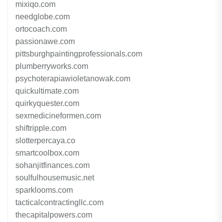
mixiqo.com
needglobe.com
ortocoach.com
passionawe.com
pittsburghpaintingprofessionals.com
plumberryworks.com
psychoterapiawioletanowak.com
quickultimate.com
quirkyquester.com
sexmedicineformen.com
shiftripple.com
slotterpercaya.co
smartcoolbox.com
sohanjitfinances.com
soulfulhousemusic.net
sparklooms.com
tacticalcontractingllc.com
thecapitalpowers.com