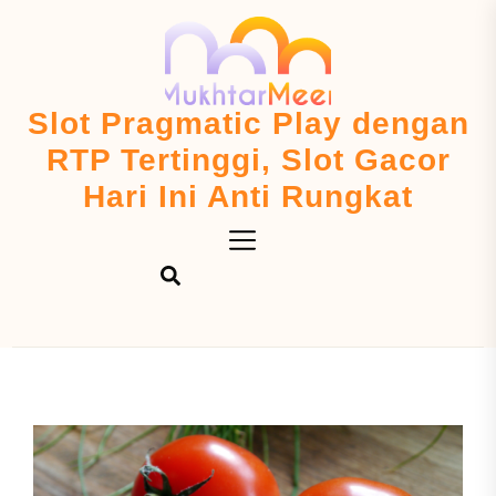
Skip
to
the
content
Slot Pragmatic Play dengan
Slot
Pragmatic
RTP Tertinggi, Slot Gacor
Play
Hari Ini Anti Rungkat
dengan
RTP
Tertinggi,
Slot
Gacor
Hari
Ini
Anti
Rungkat