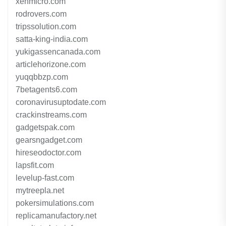
xenmicro.com
rodrovers.com
tripssolution.com
satta-king-india.com
yukigassencanada.com
articlehorizone.com
yuqqbbzp.com
7betagents6.com
coronavirusuptodate.com
crackinstreams.com
gadgetspak.com
gearsngadget.com
hireseodoctor.com
lapsfit.com
levelup-fast.com
mytreepla.net
pokersimulations.com
replicamanufactory.net