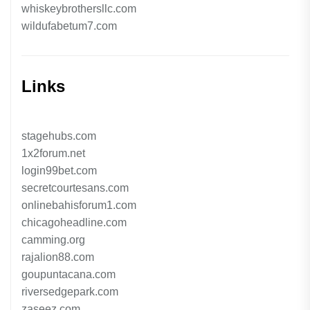
whiskeybrothersllc.com
wildufabetum7.com
Links
stagehubs.com
1x2forum.net
login99bet.com
secretcourtesans.com
onlinebahisforum1.com
chicagoheadline.com
camming.org
rajalion88.com
goupuntacana.com
riversedgepark.com
zaseez.com