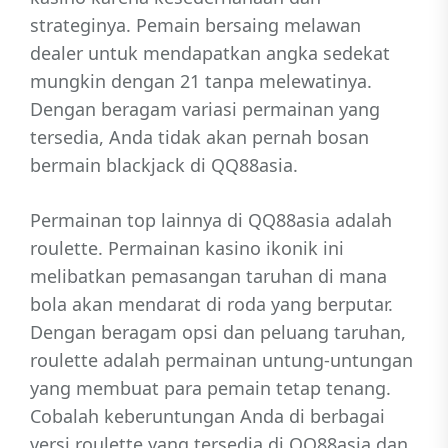
strateginya. Pemain bersaing melawan
dealer untuk mendapatkan angka sedekat
mungkin dengan 21 tanpa melewatinya.
Dengan beragam variasi permainan yang
tersedia, Anda tidak akan pernah bosan
bermain blackjack di QQ88asia.
Permainan top lainnya di QQ88asia adalah
roulette. Permainan kasino ikonik ini
melibatkan pemasangan taruhan di mana
bola akan mendarat di roda yang berputar.
Dengan beragam opsi dan peluang taruhan,
roulette adalah permainan untung-untungan
yang membuat para pemain tetap tenang.
Cobalah keberuntungan Anda di berbagai
versi roulette yang tersedia di QQ88asia dan