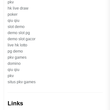
pkv
hk live draw
poker
qiu qiu
slot demo
demo slot pg
demo slot gacor
live hk lotto
pg demo
pkv games
domino
qiu qiu
pkv
situs pkv games
Links