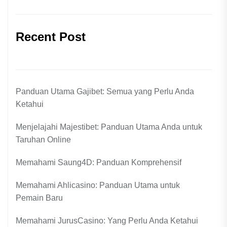
Recent Post
Panduan Utama Gajibet: Semua yang Perlu Anda
Ketahui
Menjelajahi Majestibet: Panduan Utama Anda untuk
Taruhan Online
Memahami Saung4D: Panduan Komprehensif
Memahami Ahlicasino: Panduan Utama untuk
Pemain Baru
Memahami JurusCasino: Yang Perlu Anda Ketahui