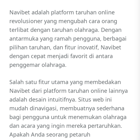
Navibet adalah platform taruhan online
revolusioner yang mengubah cara orang
terlibat dengan taruhan olahraga. Dengan
antarmuka yang ramah pengguna, berbagai
pilihan taruhan, dan fitur inovatif, Navibet
dengan cepat menjadi favorit di antara
penggemar olahraga.
Salah satu fitur utama yang membedakan
Navibet dari platform taruhan online lainnya
adalah desain intuitifnya. Situs web ini
mudah dinavigasi, membuatnya sederhana
bagi pengguna untuk menemukan olahraga
dan acara yang ingin mereka pertaruhkan.
Apakah Anda seorang petaruh