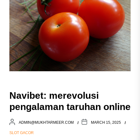
Navibet: merevolusi
pengalaman taruhan online
ADMIN@MUKHTARMEER.COM
MARCH 15, 2025
SLOT GACOR