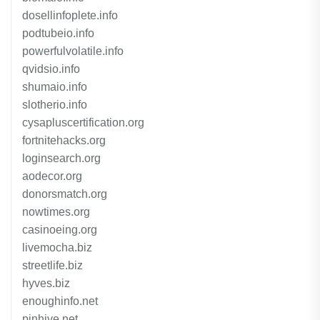
dosellinfoplete.info
podtubeio.info
powerfulvolatile.info
qvidsio.info
shumaio.info
slotherio.info
cysapluscertification.org
fortnitehacks.org
loginsearch.org
aodecor.org
donorsmatch.org
nowtimes.org
casinoeing.org
livemocha.biz
streetlife.biz
hyves.biz
enoughinfo.net
pinhive.net