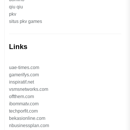
qiu qiu
pkv
situs pkv games
Links
uae-times.com
gamerifys.com
inspiratif.net
vsmsnetworks.com
offthem.com
ibommatv.com
techporfit.com
bekasionline.com
nbusinessplan.com