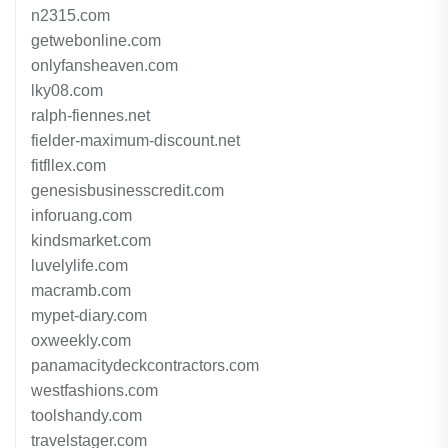
n2315.com
getwebonline.com
onlyfansheaven.com
lky08.com
ralph-fiennes.net
fielder-maximum-discount.net
fitfllex.com
genesisbusinesscredit.com
inforuang.com
kindsmarket.com
luvelylife.com
macramb.com
mypet-diary.com
oxweekly.com
panamacitydeckcontractors.com
westfashions.com
toolshandy.com
travelstager.com