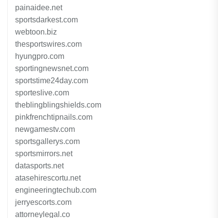
painaidee.net
sportsdarkest.com
webtoon.biz
thesportswires.com
hyungpro.com
sportingnewsnet.com
sportstime24day.com
sporteslive.com
theblingblingshields.com
pinkfrenchtipnails.com
newgamestv.com
sportsgallerys.com
sportsmirrors.net
datasports.net
atasehirescortu.net
engineeringtechub.com
jerryescorts.com
attorneylegal.co