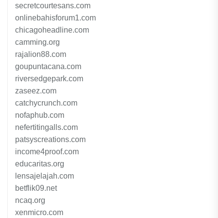
secretcourtesans.com
onlinebahisforum1.com
chicagoheadline.com
camming.org
rajalion88.com
goupuntacana.com
riversedgepark.com
zaseez.com
catchycrunch.com
nofaphub.com
nefertitingalls.com
patsyscreations.com
income4proof.com
educaritas.org
lensajelajah.com
betflik09.net
ncaq.org
xenmicro.com