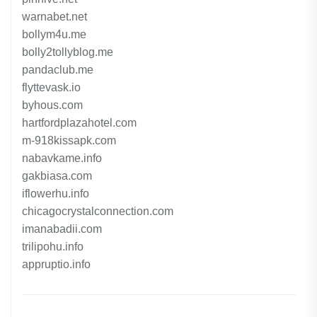
warnabet.net
bollym4u.me
bolly2tollyblog.me
pandaclub.me
flyttevask.io
byhous.com
hartfordplazahotel.com
m-918kissapk.com
nabavkame.info
gakbiasa.com
iflowerhu.info
chicagocrystalconnection.com
imanabadii.com
trilipohu.info
appruptio.info