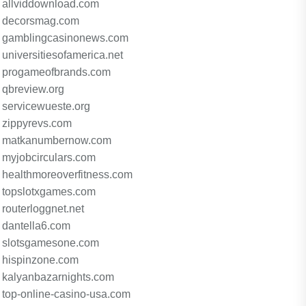
allviddownload.com
decorsmag.com
gamblingcasinonews.com
universitiesofamerica.net
progameofbrands.com
qbreview.org
servicewueste.org
zippyrevs.com
matkanumbernow.com
myjobcirculars.com
healthmoreoverfitness.com
topslotxgames.com
routerloggnet.net
dantella6.com
slotsgamesone.com
hispinzone.com
kalyanbazarnights.com
top-online-casino-usa.com