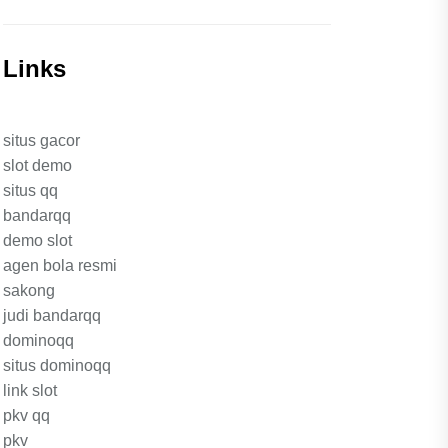
Links
situs gacor
slot demo
situs qq
bandarqq
demo slot
agen bola resmi
sakong
judi bandarqq
dominoqq
situs dominoqq
link slot
pkv qq
pkv