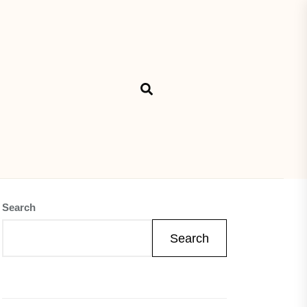
Search
Search