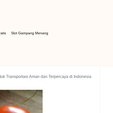
atis
Slot Gampang Menang
ntuk Transportasi Aman dan Terpercaya di Indonesia