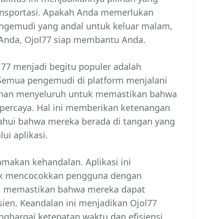
ansportasi. Apakah Anda memerlukan
pengemudi yang andal untuk keluar malam,
 Anda, Ojol77 siap membantu Anda.
77 menjadi begitu populer adalah
Semua pengemudi di platform menjalani
tihan menyeluruh untuk memastikan bahwa
percaya. Hal ini memberikan ketenangan
ahui bahwa mereka berada di tangan yang
ui aplikasi.
makan kehandalan. Aplikasi ini
uk mencocokkan pengguna dengan
i, memastikan bahwa mereka dapat
ien. Keandalan ini menjadikan Ojol77
ghargai ketepatan waktu dan efisiensi.