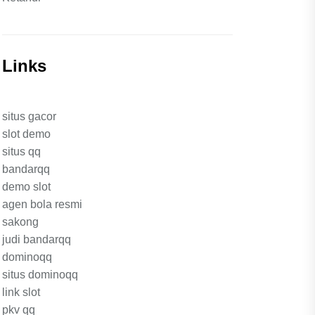
Links
situs gacor
slot demo
situs qq
bandarqq
demo slot
agen bola resmi
sakong
judi bandarqq
dominoqq
situs dominoqq
link slot
pkv qq