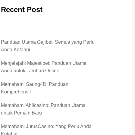
Recent Post
Panduan Utama Gajibet: Semua yang Perlu
Anda Ketahui
Menjelajahi Majestibet: Panduan Utama
Anda untuk Taruhan Online
Memahami Saung4D: Panduan
Komprehensif
Memahami Ahlicasino: Panduan Utama
untuk Pemain Baru
Memahami JurusCasino: Yang Perlu Anda
Ketahui