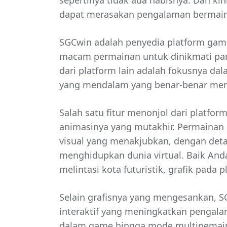
sepertinya tidak ada habisnya. Dan ki
dapat merasakan pengalaman bermain
SGCwin adalah penyedia platform gam
macam permainan untuk dinikmati p
dari platform lain adalah fokusnya 
yang mendalam yang benar-benar mem
Salah satu fitur menonjol dari platfor
animasinya yang mutakhir. Permainan 
visual yang menakjubkan, dengan detai
menghidupkan dunia virtual. Baik Anda
melintasi kota futuristik, grafik pa
Selain grafisnya yang mengesankan, S
interaktif yang meningkatkan pengala
dalam game hingga mode multipemain