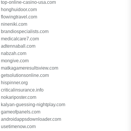
top-online-casino-usa.com
honghuidoor.com
flowingtravel.com
nineniki.com
brandiospecialists.com
medicalcare7.com
adtennaball.com
nabzah.com
mongive.com
matkagameresultsview.com
getsolutionsonline.com
hispinner.org
criticalinsurance.info
nokariposter.com
kalyan-guessing-nightplay.com
gameofpanels.com
androidappsdownloader.com
usetimenow.com