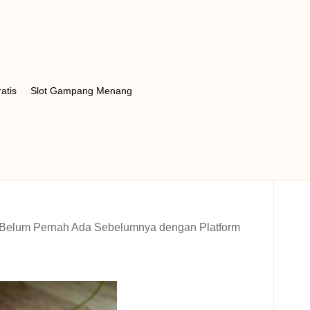
atis
Slot Gampang Menang
elum Pernah Ada Sebelumnya dengan Platform