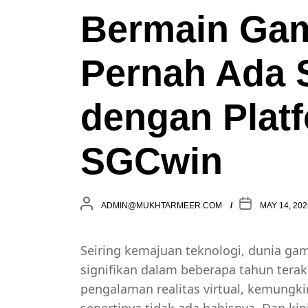
Bermain Ga
Pernah Ada 
dengan Platf
SGCwin
ADMIN@MUKHTARMEER.COM
MAY 14, 202
Seiring kemajuan teknologi, dunia g
signifikan dalam beberapa tahun terakhi
pengalaman realitas virtual, kemungk