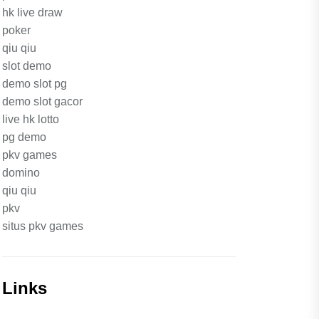
hk live draw
poker
qiu qiu
slot demo
demo slot pg
demo slot gacor
live hk lotto
pg demo
pkv games
domino
qiu qiu
pkv
situs pkv games
Links