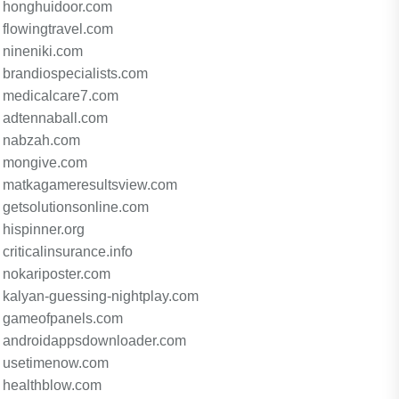
honghuidoor.com
flowingtravel.com
nineniki.com
brandiospecialists.com
medicalcare7.com
adtennaball.com
nabzah.com
mongive.com
matkagameresultsview.com
getsolutionsonline.com
hispinner.org
criticalinsurance.info
nokariposter.com
kalyan-guessing-nightplay.com
gameofpanels.com
androidappsdownloader.com
usetimenow.com
healthblow.com