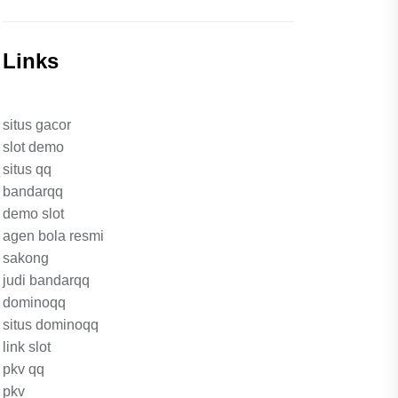
Links
situs gacor
slot demo
situs qq
bandarqq
demo slot
agen bola resmi
sakong
judi bandarqq
dominoqq
situs dominoqq
link slot
pkv qq
pkv