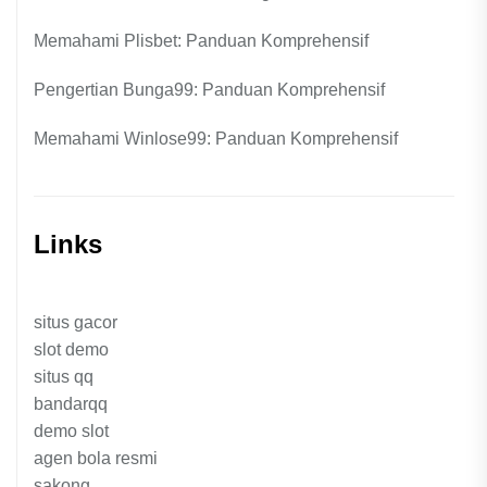
Memahami Plisbet: Panduan Komprehensif
Pengertian Bunga99: Panduan Komprehensif
Memahami Winlose99: Panduan Komprehensif
Links
situs gacor
slot demo
situs qq
bandarqq
demo slot
agen bola resmi
sakong