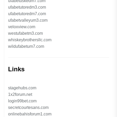
ufabetuskedm7.com
ufabetutoredm3.com
ufabetutoredm7.com
ufabetvalleyum3.com
veloxview.com
westufabetm3.com
whiskeybrothersllc.com
wildufabetum7.com
Links
stagehubs.com
1x2forum.net
login99bet.com
secretcourtesans.com
onlinebahisforum1.com