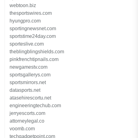
webtoon.biz
thesportswires.com
hyungpro.com
sportingnewsnet.com
sportstime24day.com
sporteslive.com
theblingblingshields.com
pinkfrenchtipnails.com
newgamestv.com
sportsgallerys.com
sportsmirrors.net
datasports.net
atasehirescortu.net
engineeringtechub.com
jerryescorts.com
attorneylegal.co
voomb.com
techgadgetpoint.com