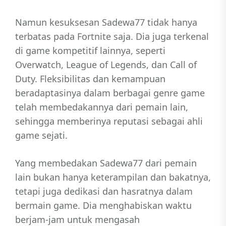
Namun kesuksesan Sadewa77 tidak hanya
terbatas pada Fortnite saja. Dia juga terkenal
di game kompetitif lainnya, seperti
Overwatch, League of Legends, dan Call of
Duty. Fleksibilitas dan kemampuan
beradaptasinya dalam berbagai genre game
telah membedakannya dari pemain lain,
sehingga memberinya reputasi sebagai ahli
game sejati.
Yang membedakan Sadewa77 dari pemain
lain bukan hanya keterampilan dan bakatnya,
tetapi juga dedikasi dan hasratnya dalam
bermain game. Dia menghabiskan waktu
berjam-jam untuk mengasah