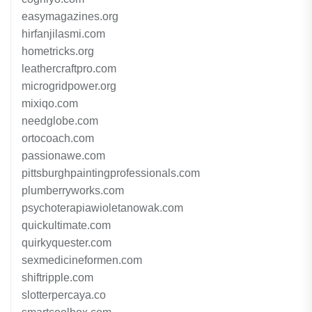
easymagazines.org
hirfanjilasmi.com
hometricks.org
leathercraftpro.com
microgridpower.org
mixiqo.com
needglobe.com
ortocoach.com
passionawe.com
pittsburghpaintingprofessionals.com
plumberryworks.com
psychoterapiawioletanowak.com
quickultimate.com
quirkyquester.com
sexmedicineformen.com
shiftripple.com
slotterpercaya.co