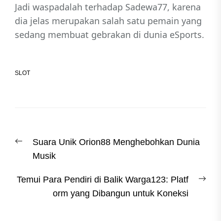
Jadi waspadalah terhadap Sadewa77, karena
dia jelas merupakan salah satu pemain yang
sedang membuat gebrakan di dunia eSports.
SLOT
Post
Previous
Suara Unik Orion88 Menghebohkan Dunia
navigation
post:
Musik
Nex
Temui Para Pendiri di Balik Warga123: Platf
post
orm yang Dibangun untuk Koneksi