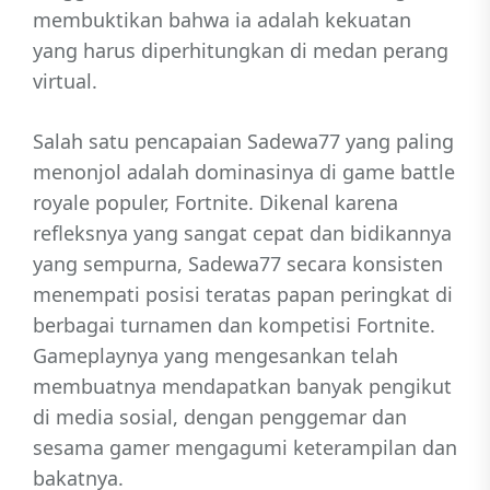
membuktikan bahwa ia adalah kekuatan
yang harus diperhitungkan di medan perang
virtual.
Salah satu pencapaian Sadewa77 yang paling
menonjol adalah dominasinya di game battle
royale populer, Fortnite. Dikenal karena
refleksnya yang sangat cepat dan bidikannya
yang sempurna, Sadewa77 secara konsisten
menempati posisi teratas papan peringkat di
berbagai turnamen dan kompetisi Fortnite.
Gameplaynya yang mengesankan telah
membuatnya mendapatkan banyak pengikut
di media sosial, dengan penggemar dan
sesama gamer mengagumi keterampilan dan
bakatnya.