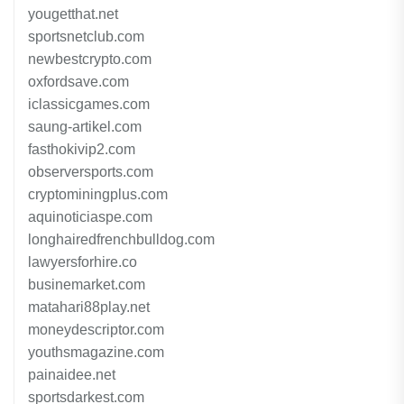
yougetthat.net
sportsnetclub.com
newbestcrypto.com
oxfordsave.com
iclassicgames.com
saung-artikel.com
fasthokivip2.com
observersports.com
cryptominingplus.com
aquinoticiaspe.com
longhairedfrenchbulldog.com
lawyersforhire.co
businemarket.com
matahari88play.net
moneydescriptor.com
youthsmagazine.com
painaidee.net
sportsdarkest.com