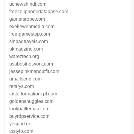
ucnewshindi.com
freecellphonedatabase.com
gamersrope.com
exellewebmedia.com
free-gamestop.com
sinbadtravels.com
ukmagzine.com
wareztech.org
usabestnetwork.com
jessepinkmanoutfit.com
umailsend.com
retarys.com
fasterformationcpf.com
goldensnuggles.com
lookbattlemap.com
buyrdpservice.com
yesport.net
tostylo.com