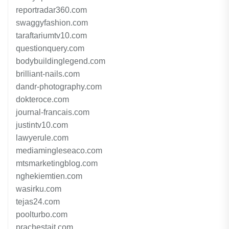
reportradar360.com
swaggyfashion.com
taraftariumtv10.com
questionquery.com
bodybuildinglegend.com
brilliant-nails.com
dandr-photography.com
dokteroce.com
journal-francais.com
justintv10.com
lawyerule.com
mediamingleseaco.com
mtsmarketingblog.com
nghekiemtien.com
wasirku.com
tejas24.com
poolturbo.com
prachestait.com