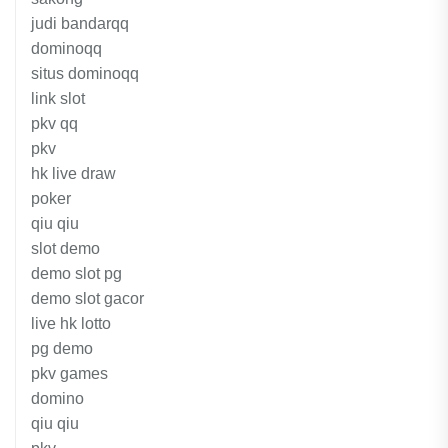
judi bandarqq
dominoqq
situs dominoqq
link slot
pkv qq
pkv
hk live draw
poker
qiu qiu
slot demo
demo slot pg
demo slot gacor
live hk lotto
pg demo
pkv games
domino
qiu qiu