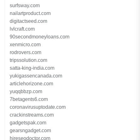
surfsway.com
nailartproduct.com
digitactseed.com
lvlcraft.com
90secondmoneyloans.com
xenmicro.com
rodrovers.com
tripssolution.com
satta-king-india.com
yukigassencanada.com
articlehorizone.com
yuqqbbzp.com
7betagents6.com
coronavirusuptodate.com
crackinstreams.com
gadgetspak.com
gearsngadget.com
hireseodoctor.com