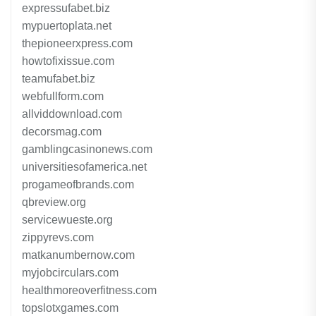
expressufabet.biz
mypuertoplata.net
thepioneerxpress.com
howtofixissue.com
teamufabet.biz
webfullform.com
allviddownload.com
decorsmag.com
gamblingcasinonews.com
universitiesofamerica.net
progameofbrands.com
qbreview.org
servicewueste.org
zippyrevs.com
matkanumbernow.com
myjobcirculars.com
healthmoreoverfitness.com
topslotxgames.com