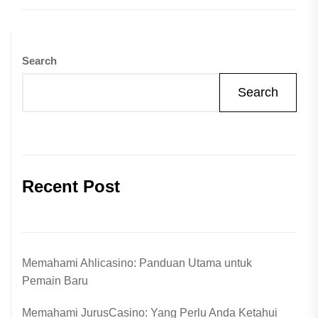
Search
Search
Recent Post
Memahami Ahlicasino: Panduan Utama untuk
Pemain Baru
Memahami JurusCasino: Yang Perlu Anda Ketahui