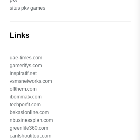
pkv
situs pkv games
Links
uae-times.com
gamerifys.com
inspiratif.net
vsmsnetworks.com
offthem.com
ibommatv.com
techporfit.com
bekasionline.com
nbusinessplan.com
greenlife360.com
cantshoutitout.com