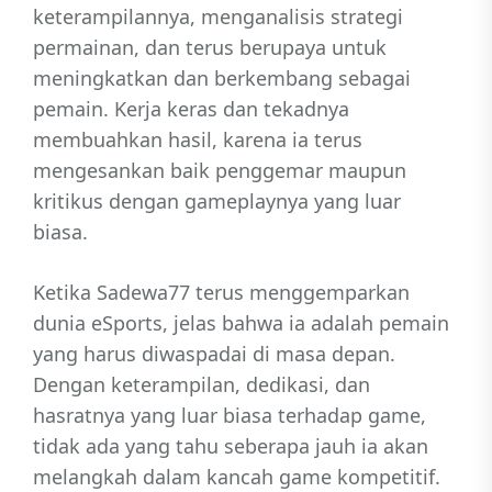
keterampilannya, menganalisis strategi
permainan, dan terus berupaya untuk
meningkatkan dan berkembang sebagai
pemain. Kerja keras dan tekadnya
membuahkan hasil, karena ia terus
mengesankan baik penggemar maupun
kritikus dengan gameplaynya yang luar
biasa.
Ketika Sadewa77 terus menggemparkan
dunia eSports, jelas bahwa ia adalah pemain
yang harus diwaspadai di masa depan.
Dengan keterampilan, dedikasi, dan
hasratnya yang luar biasa terhadap game,
tidak ada yang tahu seberapa jauh ia akan
melangkah dalam kancah game kompetitif.