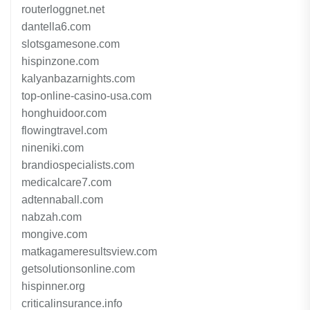
routerloggnet.net
dantella6.com
slotsgamesone.com
hispinzone.com
kalyanbazarnights.com
top-online-casino-usa.com
honghuidoor.com
flowingtravel.com
nineniki.com
brandiospecialists.com
medicalcare7.com
adtennaball.com
nabzah.com
mongive.com
matkagameresultsview.com
getsolutionsonline.com
hispinner.org
criticalinsurance.info