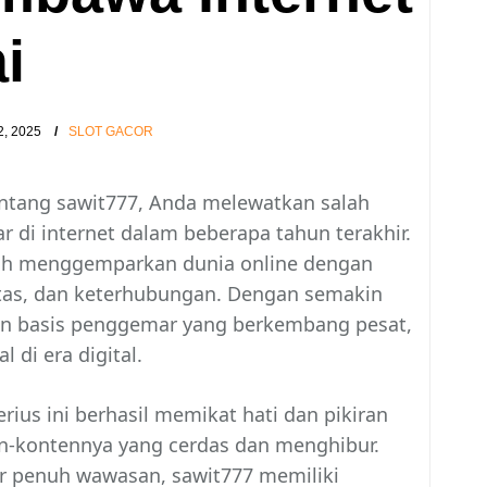
i
, 2025
SLOT GACOR
ntang sawit777, Anda melewatkan salah
r di internet dalam beberapa tahun terakhir.
elah menggemparkan dunia online dengan
itas, dan keterhubungan. Dengan semakin
dan basis penggemar yang berkembang pesat,
 di era digital.
erius ini berhasil memikat hati dan pikiran
en-kontennya yang cerdas dan menghibur.
r penuh wawasan, sawit777 memiliki