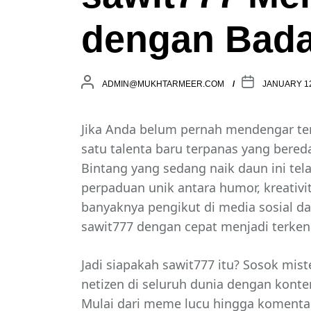
dengan Bada
ADMIN@MUKHTARMEER.COM
JANUARY 12
Jika Anda belum pernah mendengar te
satu talenta baru terpanas yang bereda
Bintang yang sedang naik daun ini t
perpaduan unik antara humor, kreativ
banyaknya pengikut di media sosial 
sawit777 dengan cepat menjadi terkenal
Jadi siapakah sawit777 itu? Sosok mist
netizen di seluruh dunia dengan kont
Mulai dari meme lucu hingga komenta