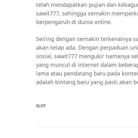
telah mendapatkan pujian dan kekagu
sawit777, sehingga semakin memperku
berpengaruh di dunia online.
Seiring dengan semakin terkenalnya sa
akan tetap ada. Dengan perpaduan unik
sosial, sawit777 mengukir namanya seb
yang muncul di internet dalam bebera
lama atau pendatang baru pada konten
adalah bintang baru yang pasti akan b
SLOT