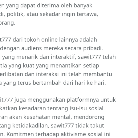
 yang dapat diterima oleh banyak
 politik, atau sekadar ingin tertawa,
orang.
777 dari tokoh online lainnya adalah
engan audiens mereka secara pribadi.
 yang menarik dan interaktif, sawit777 telah
a yang kuat yang menantikan setiap
erlibatan dan interaksi ini telah membantu
yang terus bertambah dari hari ke hari.
wit777 juga menggunakan platformnya untuk
atkan kesadaran tentang isu-isu sosial.
ran akan kesehatan mental, mendorong
ng ketidakadilan, sawit777 tidak takut
. Komitmen terhadap aktivisme sosial ini