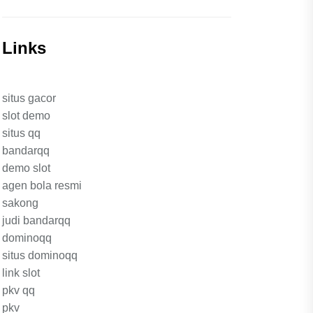
Links
situs gacor
slot demo
situs qq
bandarqq
demo slot
agen bola resmi
sakong
judi bandarqq
dominoqq
situs dominoqq
link slot
pkv qq
pkv