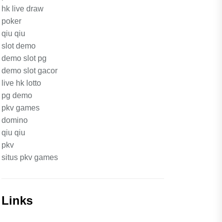
hk live draw
poker
qiu qiu
slot demo
demo slot pg
demo slot gacor
live hk lotto
pg demo
pkv games
domino
qiu qiu
pkv
situs pkv games
Links