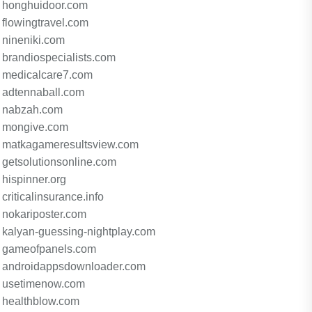
honghuidoor.com
flowingtravel.com
nineniki.com
brandiospecialists.com
medicalcare7.com
adtennaball.com
nabzah.com
mongive.com
matkagameresultsview.com
getsolutionsonline.com
hispinner.org
criticalinsurance.info
nokariposter.com
kalyan-guessing-nightplay.com
gameofpanels.com
androidappsdownloader.com
usetimenow.com
healthblow.com