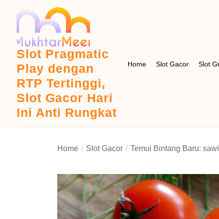
Skip
to
the
content
Slot Pragmatic
Slot
Home
Slot Gacor
Slot Gr
Pragmatic
Play dengan
Play
RTP Tertinggi,
dengan
Slot Gacor Hari
RTP
Ini Anti Rungkat
Tertinggi,
Slot
Gacor
Home
Slot Gacor
Temui Bintang Baru: saw
Hari
Ini
Anti
Rungkat