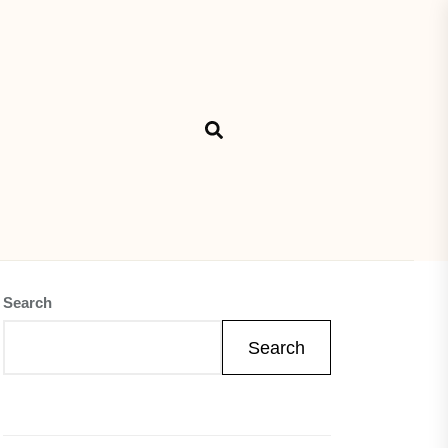
Search
Search