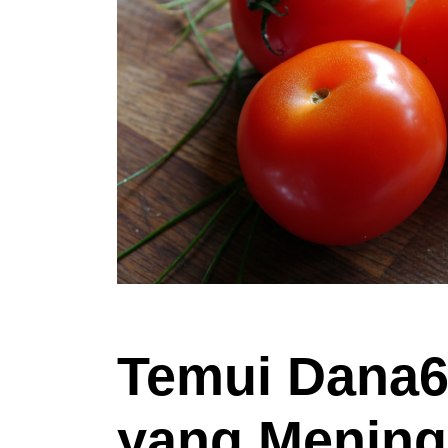
Temui Dana6
yang Mening