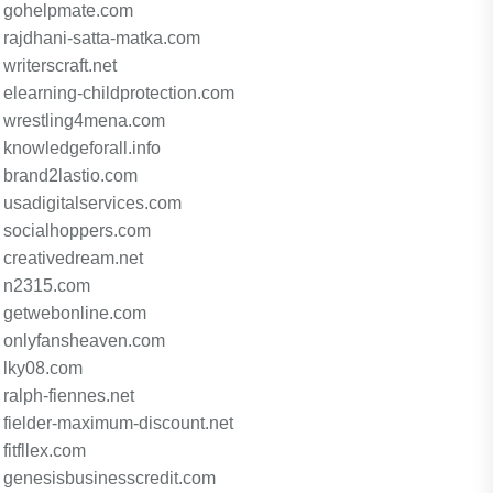
gohelpmate.com
rajdhani-satta-matka.com
writerscraft.net
elearning-childprotection.com
wrestling4mena.com
knowledgeforall.info
brand2lastio.com
usadigitalservices.com
socialhoppers.com
creativedream.net
n2315.com
getwebonline.com
onlyfansheaven.com
lky08.com
ralph-fiennes.net
fielder-maximum-discount.net
fitfllex.com
genesisbusinesscredit.com