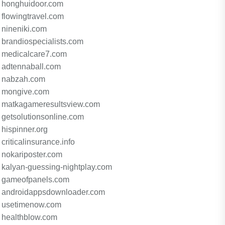
honghuidoor.com
flowingtravel.com
nineniki.com
brandiospecialists.com
medicalcare7.com
adtennaball.com
nabzah.com
mongive.com
matkagameresultsview.com
getsolutionsonline.com
hispinner.org
criticalinsurance.info
nokariposter.com
kalyan-guessing-nightplay.com
gameofpanels.com
androidappsdownloader.com
usetimenow.com
healthblow.com