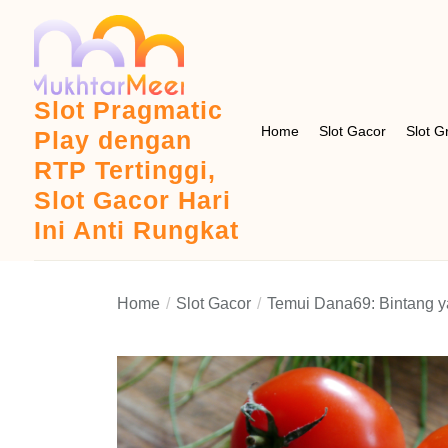
Skip
to
the
content
Slot Pragmatic
Slot
Home
Slot Gacor
Slot Gr
Pragmatic
Play dengan
Play
RTP Tertinggi,
dengan
Slot Gacor Hari
RTP
Ini Anti Rungkat
Tertinggi,
Slot
Gacor
Home
Slot Gacor
Temui Dana69: Bintang y
Hari
Ini
Anti
Rungkat