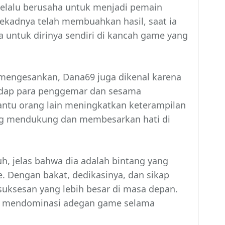
selalu berusaha untuk menjadi pemain
 tekadnya telah membuahkan hasil, saat ia
untuk dirinya sendiri di kancah game yang
 mengesankan, Dana69 juga dikenal karena
hadap para penggemar dan sesama
antu orang lain meningkatkan keterampilan
g mendukung dan membesarkan hati di
h, jelas bahwa dia adalah bintang yang
. Dengan bakat, dedikasinya, dan sikap
esuksesan yang lebih besar di masa depan.
ya mendominasi adegan game selama