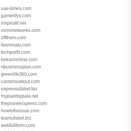
uae-times.com
gamerifys.com
inspiratif.net
vsmsnetworks.com
offthem.com
ibommatv.com
techporfit.com
bekasionline.com
nbusinessplan.com
greenlife360.com
cantshoutitout.com
expressufabet.biz
mypuertoplata.net
thepioneerxpress.com
howtofixissue.com
teamufabet.biz
webfullform.com