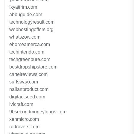
fxyatirim.com
abbuguide.com
technologyresult.com
webhostingoffers.org
whatszow.com
ehomeamerca.com
techintendo.com
techgreenpure.com
bestdropshipstore.com
cartelreviews.com
surfsway.com
nailartproduct.com
digitactseed.com
lvlcraft.com
90secondmoneyloans.com
xenmicro.com
rodrovers.com