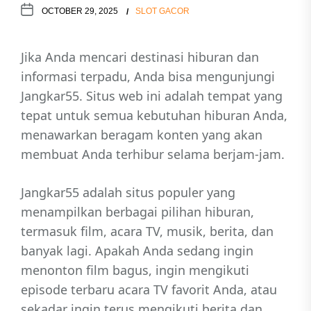
OCTOBER 29, 2025
SLOT GACOR
Jika Anda mencari destinasi hiburan dan
informasi terpadu, Anda bisa mengunjungi
Jangkar55. Situs web ini adalah tempat yang
tepat untuk semua kebutuhan hiburan Anda,
menawarkan beragam konten yang akan
membuat Anda terhibur selama berjam-jam.
Jangkar55 adalah situs populer yang
menampilkan berbagai pilihan hiburan,
termasuk film, acara TV, musik, berita, dan
banyak lagi. Apakah Anda sedang ingin
menonton film bagus, ingin mengikuti
episode terbaru acara TV favorit Anda, atau
sekadar ingin terus mengikuti berita dan