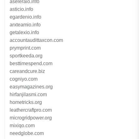
aseleraio.info
asticio.info
egardenio.info
arxteamio.info
getalexio.info
accountaudittaxcon.com
prymprint.com
sportkeeda.org
besttimespend.com
careandcure.biz
cogniyo.com
easymagazines.org
hirfanjilasmi.com
hometricks.org
leathercraftpro.com
microgridpower.org
mixiqo.com
needglobe.com