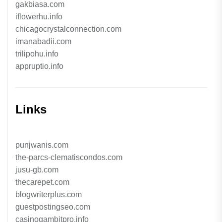
gakbiasa.com
iflowerhu.info
chicagocrystalconnection.com
imanabadii.com
trilipohu.info
appruptio.info
Links
punjwanis.com
the-parcs-clematiscondos.com
jusu-gb.com
thecarepet.com
blogwriterplus.com
guestpostingseo.com
casinogambitpro.info