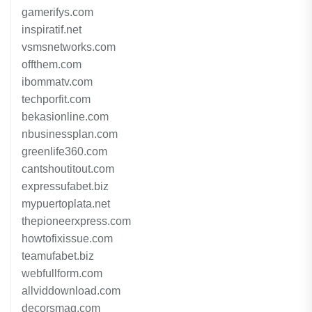
gamerifys.com
inspiratif.net
vsmsnetworks.com
offthem.com
ibommatv.com
techporfit.com
bekasionline.com
nbusinessplan.com
greenlife360.com
cantshoutitout.com
expressufabet.biz
mypuertoplata.net
thepioneerxpress.com
howtofixissue.com
teamufabet.biz
webfullform.com
allviddownload.com
decorsmag.com