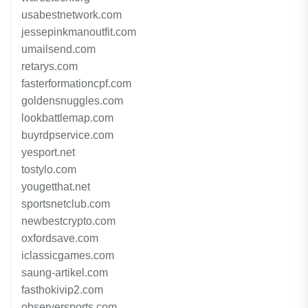
usabestnetwork.com
jessepinkmanoutfit.com
umailsend.com
retarys.com
fasterformationcpf.com
goldensnuggles.com
lookbattlemap.com
buyrdpservice.com
yesport.net
tostylo.com
yougetthat.net
sportsnetclub.com
newbestcrypto.com
oxfordsave.com
iclassicgames.com
saung-artikel.com
fasthokivip2.com
observersports.com