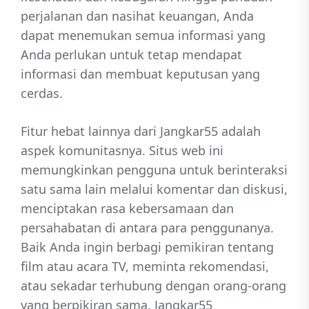
perjalanan dan nasihat keuangan, Anda
dapat menemukan semua informasi yang
Anda perlukan untuk tetap mendapat
informasi dan membuat keputusan yang
cerdas.
Fitur hebat lainnya dari Jangkar55 adalah
aspek komunitasnya. Situs web ini
memungkinkan pengguna untuk berinteraksi
satu sama lain melalui komentar dan diskusi,
menciptakan rasa kebersamaan dan
persahabatan di antara para penggunanya.
Baik Anda ingin berbagi pemikiran tentang
film atau acara TV, meminta rekomendasi,
atau sekadar terhubung dengan orang-orang
yang berpikiran sama, Jangkar55