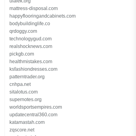
ufalek.org
mattress-disposal.com
happyflooringandcabinets.com
bodybuildinglife.co
qrdoggy.com
technologygud.com
realshocknews.com
pickgb.com
healthmistakes.com
ksfashiondresses.com
patterntrader.org
cnhpa.net
sitalotus.com
supernotes.org
worldsportsempires.com
updatecentral360.com
katamastah.com
zqscore.net