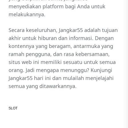
menyediakan platform bagi Anda untuk
melakukannya.
Secara keseluruhan, Jangkar55 adalah tujuan
akhir untuk hiburan dan informasi. Dengan
kontennya yang beragam, antarmuka yang
ramah pengguna, dan rasa kebersamaan,
situs web ini memiliki sesuatu untuk semua
orang. Jadi mengapa menunggu? Kunjungi
Jangkar55 hari ini dan mulailah menjelajahi
semua yang ditawarkannya.
SLOT