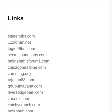
Links
stagehubs.com
1x2forum.net
login99bet.com
secretcourtesans.com
onlinebahisforum1.com
chicagoheadline.com
camming.org
rajalion88.com
goupuntacana.com
riversedgepark.com
zaseez.com
catchycrunch.com
nofaphub.com