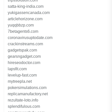
tripssolution.com
satta-king-india.com
yukigassencanada.com
articlehorizone.com
yuqqbbzp.com
7betagents6.com
coronavirusuptodate.com
crackinstreams.com
gadgetspak.com
gearsngadget.com
hireseodoctor.com
lapsfit.com
levelup-fast.com
mytreepla.net
pokersimulations.com
replicamanufactory.net
rezultate-loto.info
splendifulous.com