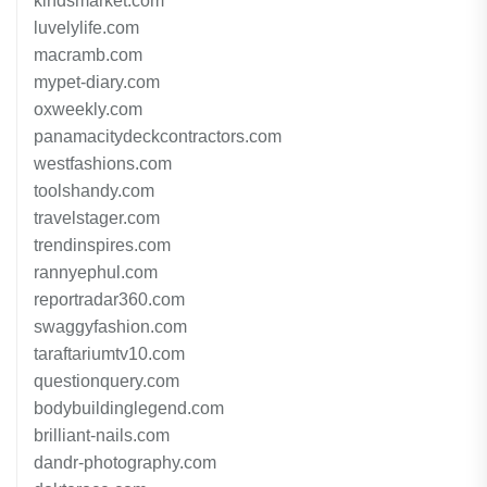
kindsmarket.com
luvelylife.com
macramb.com
mypet-diary.com
oxweekly.com
panamacitydeckcontractors.com
westfashions.com
toolshandy.com
travelstager.com
trendinspires.com
rannyephul.com
reportradar360.com
swaggyfashion.com
taraftariumtv10.com
questionquery.com
bodybuildinglegend.com
brilliant-nails.com
dandr-photography.com