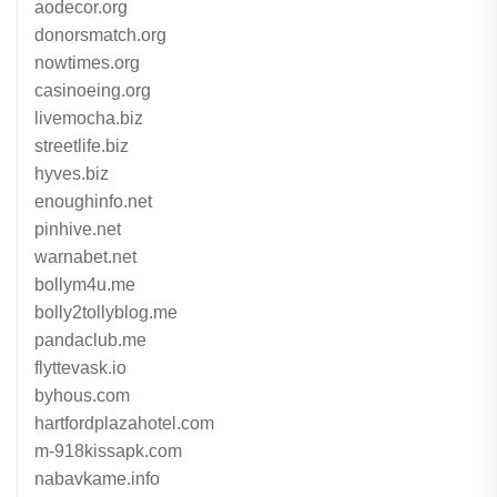
aodecor.org
donorsmatch.org
nowtimes.org
casinoeing.org
livemocha.biz
streetlife.biz
hyves.biz
enoughinfo.net
pinhive.net
warnabet.net
bollym4u.me
bolly2tollyblog.me
pandaclub.me
flyttevask.io
byhous.com
hartfordplazahotel.com
m-918kissapk.com
nabavkame.info