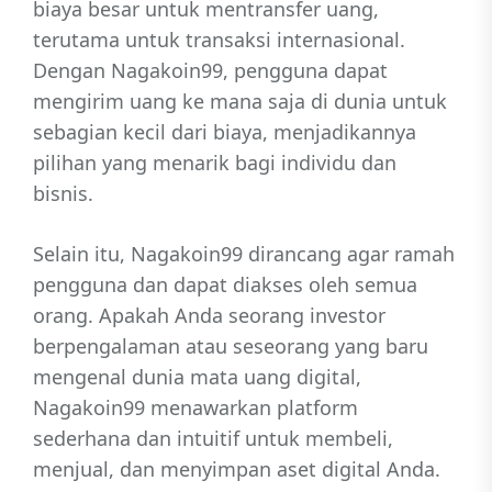
biaya besar untuk mentransfer uang,
terutama untuk transaksi internasional.
Dengan Nagakoin99, pengguna dapat
mengirim uang ke mana saja di dunia untuk
sebagian kecil dari biaya, menjadikannya
pilihan yang menarik bagi individu dan
bisnis.
Selain itu, Nagakoin99 dirancang agar ramah
pengguna dan dapat diakses oleh semua
orang. Apakah Anda seorang investor
berpengalaman atau seseorang yang baru
mengenal dunia mata uang digital,
Nagakoin99 menawarkan platform
sederhana dan intuitif untuk membeli,
menjual, dan menyimpan aset digital Anda.