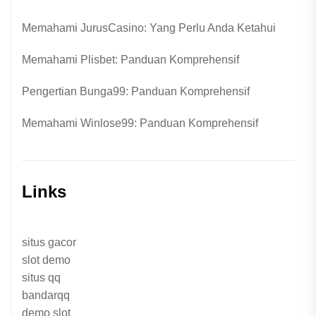
Memahami JurusCasino: Yang Perlu Anda Ketahui
Memahami Plisbet: Panduan Komprehensif
Pengertian Bunga99: Panduan Komprehensif
Memahami Winlose99: Panduan Komprehensif
Links
situs gacor
slot demo
situs qq
bandarqq
demo slot