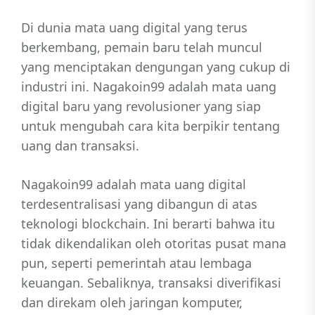
Di dunia mata uang digital yang terus
berkembang, pemain baru telah muncul
yang menciptakan dengungan yang cukup di
industri ini. Nagakoin99 adalah mata uang
digital baru yang revolusioner yang siap
untuk mengubah cara kita berpikir tentang
uang dan transaksi.
Nagakoin99 adalah mata uang digital
terdesentralisasi yang dibangun di atas
teknologi blockchain. Ini berarti bahwa itu
tidak dikendalikan oleh otoritas pusat mana
pun, seperti pemerintah atau lembaga
keuangan. Sebaliknya, transaksi diverifikasi
dan direkam oleh jaringan komputer,