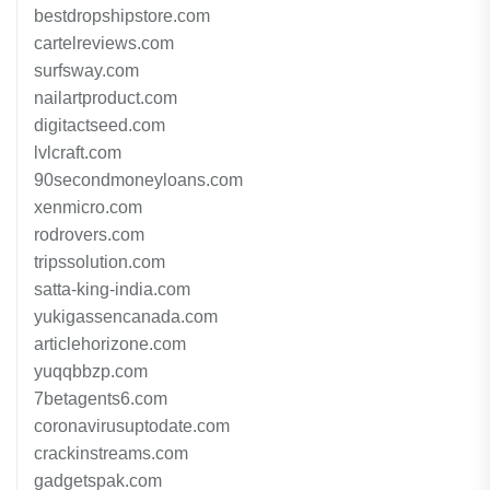
bestdropshipstore.com
cartelreviews.com
surfsway.com
nailartproduct.com
digitactseed.com
lvlcraft.com
90secondmoneyloans.com
xenmicro.com
rodrovers.com
tripssolution.com
satta-king-india.com
yukigassencanada.com
articlehorizone.com
yuqqbbzp.com
7betagents6.com
coronavirusuptodate.com
crackinstreams.com
gadgetspak.com