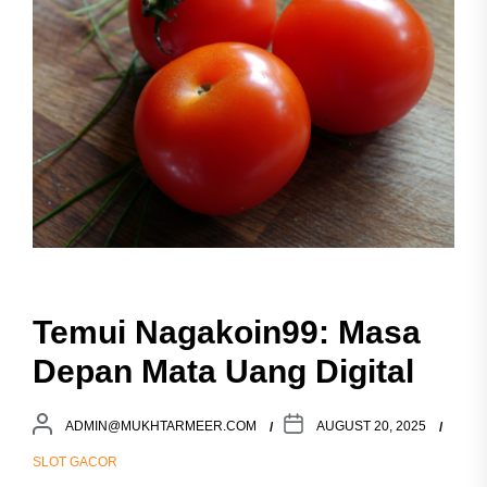
Temui Nagakoin99: Masa
Depan Mata Uang Digital
ADMIN@MUKHTARMEER.COM
AUGUST 20, 2025
SLOT GACOR