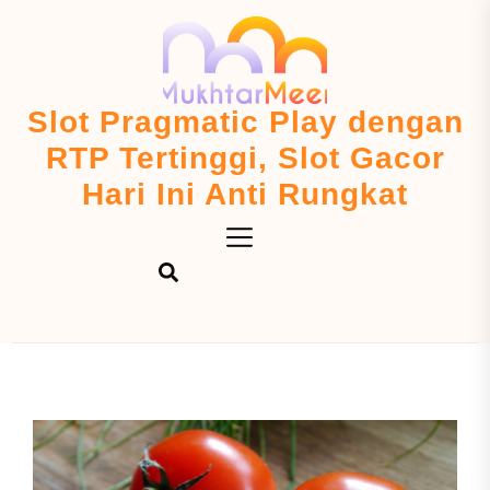
Skip
to
the
content
Slot Pragmatic Play dengan
Slot
Pragmatic
RTP Tertinggi, Slot Gacor
Play
Hari Ini Anti Rungkat
dengan
RTP
Tertinggi,
Slot
Gacor
Hari
Ini
Anti
Rungkat