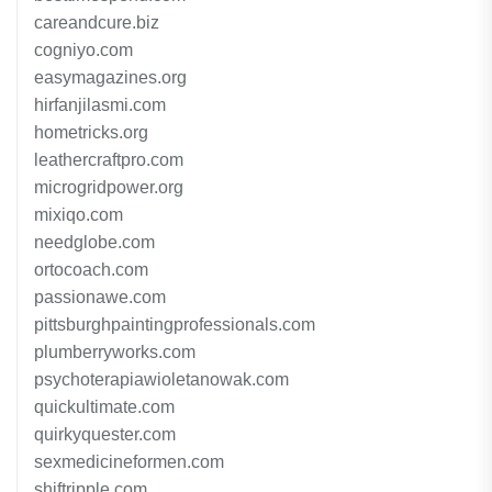
careandcure.biz
cogniyo.com
easymagazines.org
hirfanjilasmi.com
hometricks.org
leathercraftpro.com
microgridpower.org
mixiqo.com
needglobe.com
ortocoach.com
passionawe.com
pittsburghpaintingprofessionals.com
plumberryworks.com
psychoterapiawioletanowak.com
quickultimate.com
quirkyquester.com
sexmedicineformen.com
shiftripple.com