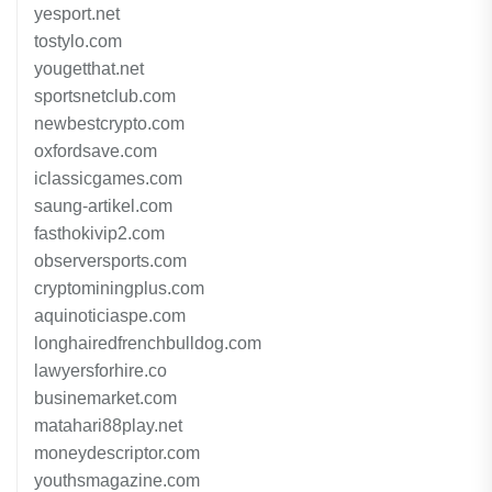
yesport.net
tostylo.com
yougetthat.net
sportsnetclub.com
newbestcrypto.com
oxfordsave.com
iclassicgames.com
saung-artikel.com
fasthokivip2.com
observersports.com
cryptominingplus.com
aquinoticiaspe.com
longhairedfrenchbulldog.com
lawyersforhire.co
businemarket.com
matahari88play.net
moneydescriptor.com
youthsmagazine.com