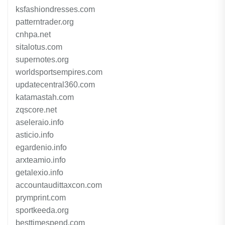
ksfashiondresses.com
patterntrader.org
cnhpa.net
sitalotus.com
supernotes.org
worldsportsempires.com
updatecentral360.com
katamastah.com
zqscore.net
aseleraio.info
asticio.info
egardenio.info
arxteamio.info
getalexio.info
accountaudittaxcon.com
prymprint.com
sportkeeda.org
besttimespend.com