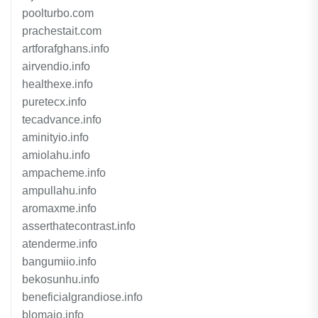
poolturbo.com
prachestait.com
artforafghans.info
airvendio.info
healthexe.info
puretecx.info
tecadvance.info
aminityio.info
amiolahu.info
ampacheme.info
ampullahu.info
aromaxme.info
asserthatecontrast.info
atenderme.info
bangumiio.info
bekosunhu.info
beneficialgrandiose.info
blomaio.info