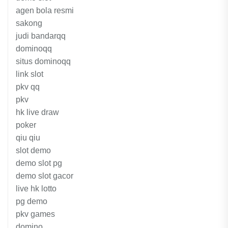
agen bola resmi
sakong
judi bandarqq
dominoqq
situs dominoqq
link slot
pkv qq
pkv
hk live draw
poker
qiu qiu
slot demo
demo slot pg
demo slot gacor
live hk lotto
pg demo
pkv games
domino