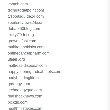
voomb.com
techgadgetpoint.com
tvsportsguide24.com
sportsreviews24.com
dubai360blog.com
lucky77slot.org
growmefast.com
mahkotahokislot.com
onlinecancerpharm.com
ufalek.org
mattress-disposal.com
happyflooringandcabinets.com
bodybuildinglife.co
qrdoggy.com
technologygud.com
realshocknews.com
pickgb.com
healthmistakes.com