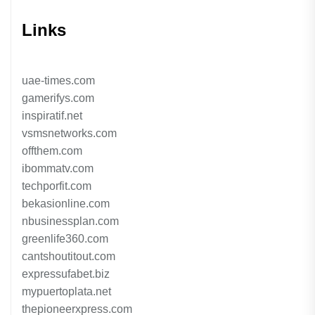
Links
uae-times.com
gamerifys.com
inspiratif.net
vsmsnetworks.com
offthem.com
ibommatv.com
techporfit.com
bekasionline.com
nbusinessplan.com
greenlife360.com
cantshoutitout.com
expressufabet.biz
mypuertoplata.net
thepioneerxpress.com