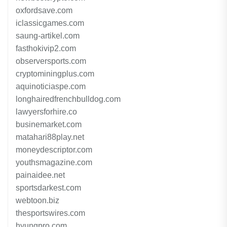
oxfordsave.com
iclassicgames.com
saung-artikel.com
fasthokivip2.com
observersports.com
cryptominingplus.com
aquinoticiaspe.com
longhairedfrenchbulldog.com
lawyersforhire.co
businemarket.com
matahari88play.net
moneydescriptor.com
youthsmagazine.com
painaidee.net
sportsdarkest.com
webtoon.biz
thesportswires.com
hyungpro.com