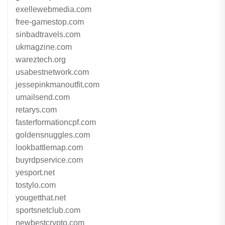
exellewebmedia.com
free-gamestop.com
sinbadtravels.com
ukmagzine.com
wareztech.org
usabestnetwork.com
jessepinkmanoutfit.com
umailsend.com
retarys.com
fasterformationcpf.com
goldensnuggles.com
lookbattlemap.com
buyrdpservice.com
yesport.net
tostylo.com
yougetthat.net
sportsnetclub.com
newbestcrypto.com