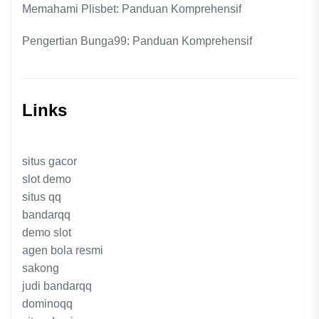
Memahami Plisbet: Panduan Komprehensif
Pengertian Bunga99: Panduan Komprehensif
Links
situs gacor
slot demo
situs qq
bandarqq
demo slot
agen bola resmi
sakong
judi bandarqq
dominoqq