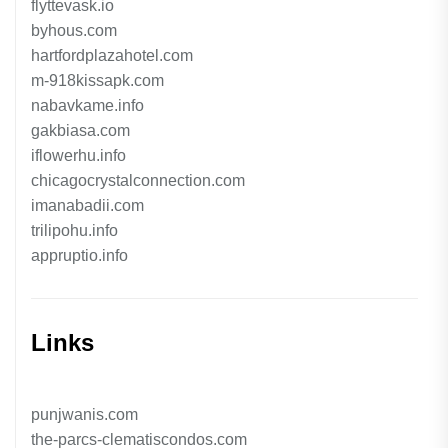
flyttevask.io
byhous.com
hartfordplazahotel.com
m-918kissapk.com
nabavkame.info
gakbiasa.com
iflowerhu.info
chicagocrystalconnection.com
imanabadii.com
trilipohu.info
appruptio.info
Links
punjwanis.com
the-parcs-clematiscondos.com