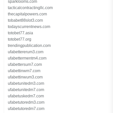
sparklooms.com
tacticalcontractingllc.com
thecapitalpowers.com
tobabet88slot3.com
todayscurrentnews.com
totobet77.asia
totobet77.org
trendingpublication.com
ufabettererum3.com
ufabettermentm4.com
ufabettersum7.com
ufabettinwm7.com
ufabettinwum3.com
ufabetunitedm3.com
ufabetunitedm7.com
ufabetuskedm7.com
ufabetutoredm3.com
ufabetutoredm7.com