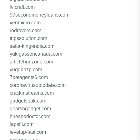
lvlcraft.com
90secondmoneyloans.com
xenmicro.com
rodrovers.com
tripssolution.com
satta-king-india.com
yukigassencanada.com
articlehorizone.com
yuqqbbzp.com
7betagents6.com
coronavirusuptodate.com
crackinstreams.com
gadgetspak.com
gearsngadget.com
hireseodoctor.com
lapsfit.com
levelup-fast.com
mytreepla.net