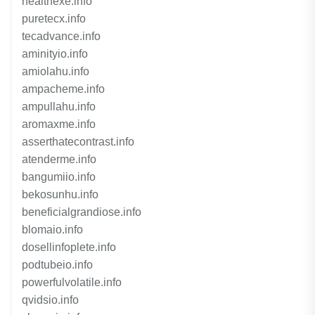
healthexe.info
puretecx.info
tecadvance.info
aminityio.info
amiolahu.info
ampacheme.info
ampullahu.info
aromaxme.info
asserthatecontrast.info
atenderme.info
bangumiio.info
bekosunhu.info
beneficialgrandiose.info
blomaio.info
dosellinfoplete.info
podtubeio.info
powerfulvolatile.info
qvidsio.info