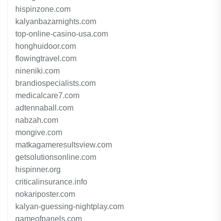
hispinzone.com
kalyanbazarnights.com
top-online-casino-usa.com
honghuidoor.com
flowingtravel.com
nineniki.com
brandiospecialists.com
medicalcare7.com
adtennaball.com
nabzah.com
mongive.com
matkagameresultsview.com
getsolutionsonline.com
hispinner.org
criticalinsurance.info
nokariposter.com
kalyan-guessing-nightplay.com
gameofpanels.com