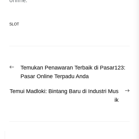
SLOT
Post
Previous
Temukan Penawaran Terbaik di Pasar123:
navigation
post:
Pasar Online Terpadu Anda
Nex
Temui Madloki: Bintang Baru di Industri Mus
post
ik