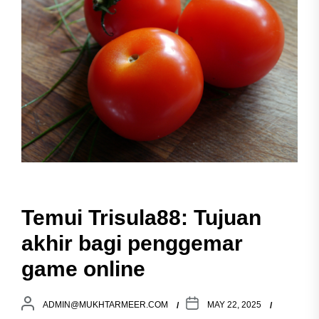
Temui Trisula88: Tujuan
akhir bagi penggemar
game online
ADMIN@MUKHTARMEER.COM
MAY 22, 2025