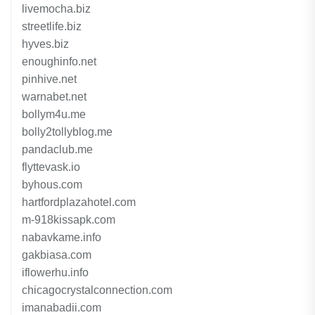
livemocha.biz
streetlife.biz
hyves.biz
enoughinfo.net
pinhive.net
warnabet.net
bollym4u.me
bolly2tollyblog.me
pandaclub.me
flyttevask.io
byhous.com
hartfordplazahotel.com
m-918kissapk.com
nabavkame.info
gakbiasa.com
iflowerhu.info
chicagocrystalconnection.com
imanabadii.com