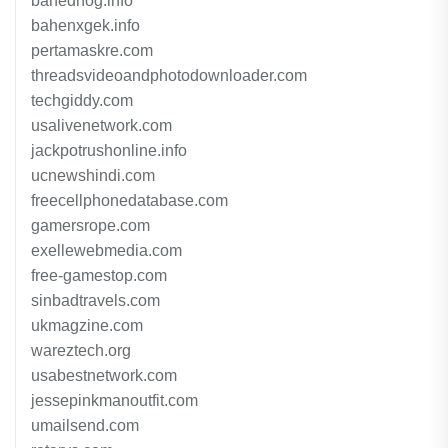
bahednog.info
bahenxgek.info
pertamaskre.com
threadsvideoandphotodownloader.com
techgiddy.com
usalivenetwork.com
jackpotrushonline.info
ucnewshindi.com
freecellphonedatabase.com
gamersrope.com
exellewebmedia.com
free-gamestop.com
sinbadtravels.com
ukmagzine.com
wareztech.org
usabestnetwork.com
jessepinkmanoutfit.com
umailsend.com