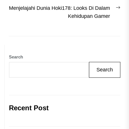
Nex
Menjelajahi Dunia Hoki178: Looks Di Dalam
post
Kehidupan Gamer
Search
Search
Recent Post