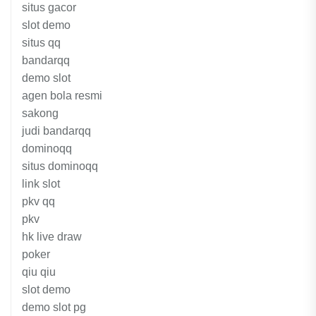
situs gacor
slot demo
situs qq
bandarqq
demo slot
agen bola resmi
sakong
judi bandarqq
dominoqq
situs dominoqq
link slot
pkv qq
pkv
hk live draw
poker
qiu qiu
slot demo
demo slot pg