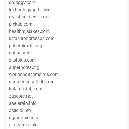
qrdoggy.com
technologygud.com
realshocknews.com
pickgb.com
healthmistakes.com
ksfashiondresses.com
patterntrader.org
cnhpa.net
sitalotus.com
supernotes.org
worldsportsempires.com
updatecentral360.com
katamastah.com
zqscore.net
aseleraio.info
asticio.info
egardenio.info
arxteamio.info