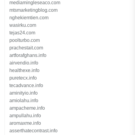
mediamingleseaco.com
mtsmarketingblog.com
nghekiemtien.com
wasirku.com
tejas24.com
poolturbo.com
prachestait.com
artforafghans.info
airvendio.info
healthexe.info
puretecx.info
tecadvance.info
aminityio.info
amiolahu.info
ampacheme.info
ampullahu.info
aromaxme.info
asserthatecontrast.info