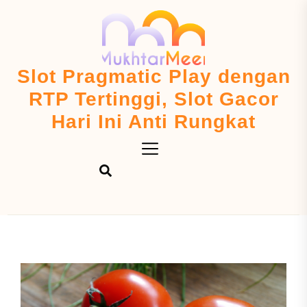
Skip
to
the
content
Slot Pragmatic Play dengan
Slot
Pragmatic
RTP Tertinggi, Slot Gacor
Play
Hari Ini Anti Rungkat
dengan
RTP
Tertinggi,
Slot
Gacor
Hari
Ini
Anti
Rungkat