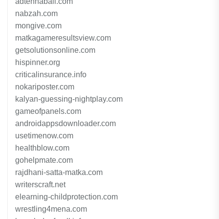
adtennaball.com
nabzah.com
mongive.com
matkagameresultsview.com
getsolutionsonline.com
hispinner.org
criticalinsurance.info
nokariposter.com
kalyan-guessing-nightplay.com
gameofpanels.com
androidappsdownloader.com
usetimenow.com
healthblow.com
gohelpmate.com
rajdhani-satta-matka.com
writerscraft.net
elearning-childprotection.com
wrestling4mena.com