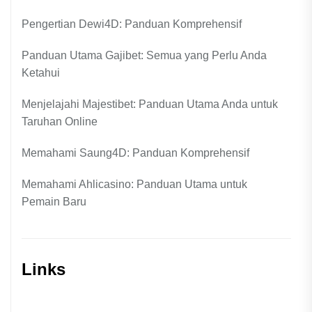
Pengertian Dewi4D: Panduan Komprehensif
Panduan Utama Gajibet: Semua yang Perlu Anda
Ketahui
Menjelajahi Majestibet: Panduan Utama Anda untuk
Taruhan Online
Memahami Saung4D: Panduan Komprehensif
Memahami Ahlicasino: Panduan Utama untuk
Pemain Baru
Links