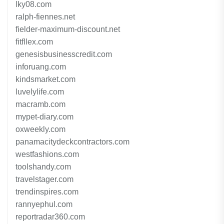
lky08.com
ralph-fiennes.net
fielder-maximum-discount.net
fitfllex.com
genesisbusinesscredit.com
inforuang.com
kindsmarket.com
luvelylife.com
macramb.com
mypet-diary.com
oxweekly.com
panamacitydeckcontractors.com
westfashions.com
toolshandy.com
travelstager.com
trendinspires.com
rannyephul.com
reportradar360.com