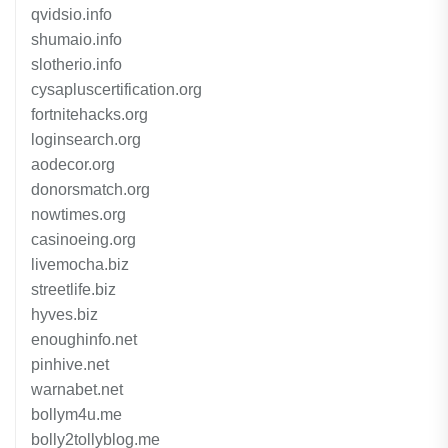
qvidsio.info
shumaio.info
slotherio.info
cysapluscertification.org
fortnitehacks.org
loginsearch.org
aodecor.org
donorsmatch.org
nowtimes.org
casinoeing.org
livemocha.biz
streetlife.biz
hyves.biz
enoughinfo.net
pinhive.net
warnabet.net
bollym4u.me
bolly2tollyblog.me