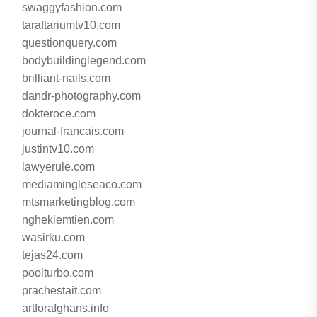
swaggyfashion.com
taraftariumtv10.com
questionquery.com
bodybuildinglegend.com
brilliant-nails.com
dandr-photography.com
dokteroce.com
journal-francais.com
justintv10.com
lawyerule.com
mediamingleseaco.com
mtsmarketingblog.com
nghekiemtien.com
wasirku.com
tejas24.com
poolturbo.com
prachestait.com
artforafghans.info