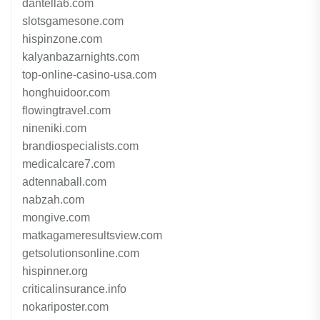
dantella6.com
slotsgamesone.com
hispinzone.com
kalyanbazarnights.com
top-online-casino-usa.com
honghuidoor.com
flowingtravel.com
nineniki.com
brandiospecialists.com
medicalcare7.com
adtennaball.com
nabzah.com
mongive.com
matkagameresultsview.com
getsolutionsonline.com
hispinner.org
criticalinsurance.info
nokariposter.com