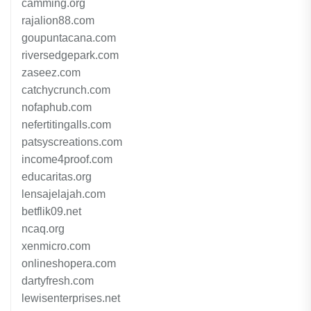
camming.org
rajalion88.com
goupuntacana.com
riversedgepark.com
zaseez.com
catchycrunch.com
nofaphub.com
nefertitingalls.com
patsyscreations.com
income4proof.com
educaritas.org
lensajelajah.com
betflik09.net
ncaq.org
xenmicro.com
onlineshopera.com
dartyfresh.com
lewisenterprises.net