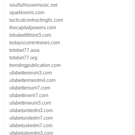
soulfulhousemusic.net
sparklooms.com
tacticalcontractingllc.com
thecapitalpowers.com
tobabet88slot3.com
todayscurrentnews.com
totobet77.asia
totobet77.org
trendingpublication.com
ufabettererum3.com
ufabettermentm4.com
ufabettersum7.com
ufabettinwm7.com
ufabettinwum3.com
ufabetunitedm3.com
ufabetunitedm7.com
ufabetuskedm7.com
ufabetutoredm3.com