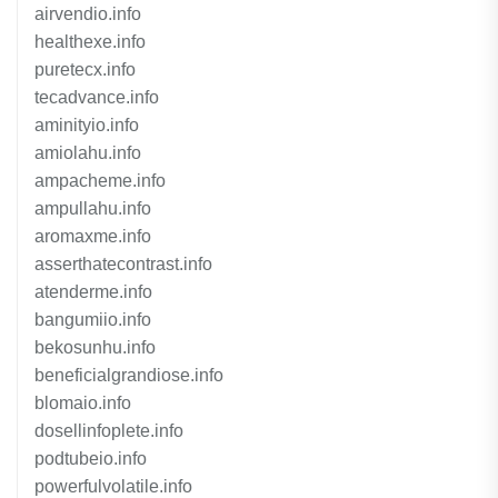
airvendio.info
healthexe.info
puretecx.info
tecadvance.info
aminityio.info
amiolahu.info
ampacheme.info
ampullahu.info
aromaxme.info
asserthatecontrast.info
atenderme.info
bangumiio.info
bekosunhu.info
beneficialgrandiose.info
blomaio.info
dosellinfoplete.info
podtubeio.info
powerfulvolatile.info