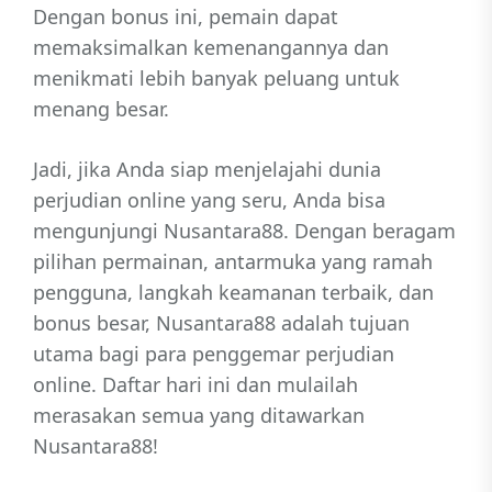
Dengan bonus ini, pemain dapat
memaksimalkan kemenangannya dan
menikmati lebih banyak peluang untuk
menang besar.
Jadi, jika Anda siap menjelajahi dunia
perjudian online yang seru, Anda bisa
mengunjungi Nusantara88. Dengan beragam
pilihan permainan, antarmuka yang ramah
pengguna, langkah keamanan terbaik, dan
bonus besar, Nusantara88 adalah tujuan
utama bagi para penggemar perjudian
online. Daftar hari ini dan mulailah
merasakan semua yang ditawarkan
Nusantara88!