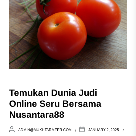
Temukan Dunia Judi
Online Seru Bersama
Nusantara88
ADMIN@MUKHTARMEER.COM
JANUARY 2, 2025