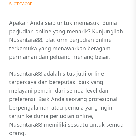
SLOT GACOR
Apakah Anda siap untuk memasuki dunia
perjudian online yang menarik? Kunjungilah
Nusantara88, platform perjudian online
terkemuka yang menawarkan beragam
permainan dan peluang menang besar.
Nusantara88 adalah situs judi online
terpercaya dan bereputasi baik yang
melayani pemain dari semua level dan
preferensi. Baik Anda seorang profesional
berpengalaman atau pemula yang ingin
terjun ke dunia perjudian online,
Nusantara88 memiliki sesuatu untuk semua
orang.