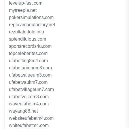
levelup-fast.com
mytreepla.net
pokersimulations.com
replicamanufactory.net
rezultate-loto.info
splendifulous.com
sportsrecords4u.com
topceleberites.com
ufabetting8m4.com
ufabetunionum3.com
ufabetvalueum3.com
ufabetvaultm7.com
ufabetvillageum7.com
ufabetvoicem3.com
waveufabetm4.com
wayang88.net
websiteufabetm4.com
whiteufabetm4.com