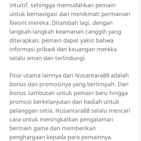
intuitif, sehingga memudahkan pemain
untuk bernavigasi dan menikmati permainan
favorit mereka. Ditambah lagi, dengan
langkah-langkah keamanan canggih yang
diterapkan, pemain dapat yakin bahwa
informasi pribadi dan keuangan mereka
selalu aman dan terlindungi.
Fitur utama lainnya dari Nusantara88 adalah
bonus dan promosinya yang berlimpah. Dari
bonus sambutan untuk pemain baru hingga
promosi berkelanjutan dan hadiah untuk
pelanggan setia, Nusantara88 selalu mencari
cara untuk meningkatkan pengalaman
bermain game dan memberikan
penghargaan kepada para pemainnya.