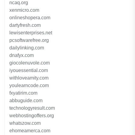
ncaq.org
xenmicro.com
onlineshopera.com
dartyfresh.com
lewisenterprises.net
pcsoftwarefree.org
dailylinking.com
dnafyx.com
giocolenuvole.com
iyouessential.com
withloveamity.com
youlearncode.com
fxyatirim.com
abbuguide.com
technologyresult.com
webhostingoffers.org
whatszow.com
ehomeamerca.com