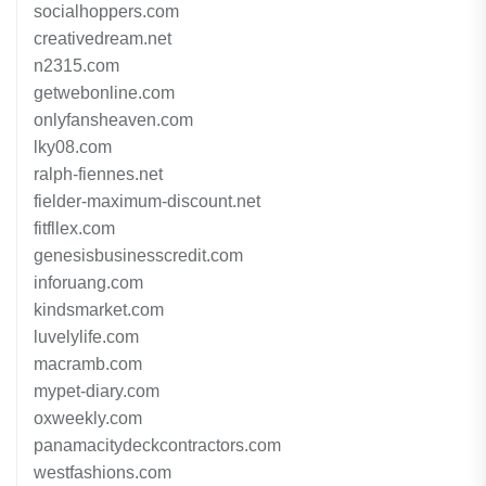
socialhoppers.com
creativedream.net
n2315.com
getwebonline.com
onlyfansheaven.com
lky08.com
ralph-fiennes.net
fielder-maximum-discount.net
fitfllex.com
genesisbusinesscredit.com
inforuang.com
kindsmarket.com
luvelylife.com
macramb.com
mypet-diary.com
oxweekly.com
panamacitydeckcontractors.com
westfashions.com