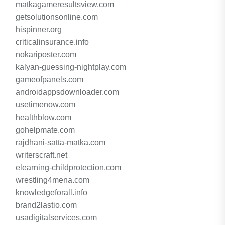
matkagameresultsview.com
getsolutionsonline.com
hispinner.org
criticalinsurance.info
nokariposter.com
kalyan-guessing-nightplay.com
gameofpanels.com
androidappsdownloader.com
usetimenow.com
healthblow.com
gohelpmate.com
rajdhani-satta-matka.com
writerscraft.net
elearning-childprotection.com
wrestling4mena.com
knowledgeforall.info
brand2lastio.com
usadigitalservices.com