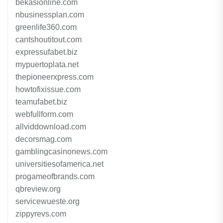
bekasionline.com
nbusinessplan.com
greenlife360.com
cantshoutitout.com
expressufabet.biz
mypuertoplata.net
thepioneerxpress.com
howtofixissue.com
teamufabet.biz
webfullform.com
allviddownload.com
decorsmag.com
gamblingcasinonews.com
universitiesofamerica.net
progameofbrands.com
qbreview.org
servicewueste.org
zippyrevs.com