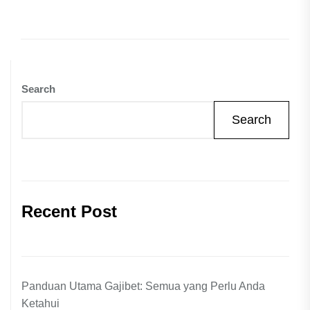
Search
Search
Recent Post
Panduan Utama Gajibet: Semua yang Perlu Anda
Ketahui