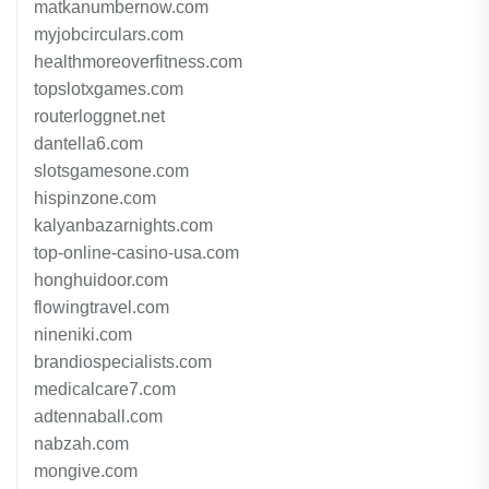
matkanumbernow.com
myjobcirculars.com
healthmoreoverfitness.com
topslotxgames.com
routerloggnet.net
dantella6.com
slotsgamesone.com
hispinzone.com
kalyanbazarnights.com
top-online-casino-usa.com
honghuidoor.com
flowingtravel.com
nineniki.com
brandiospecialists.com
medicalcare7.com
adtennaball.com
nabzah.com
mongive.com