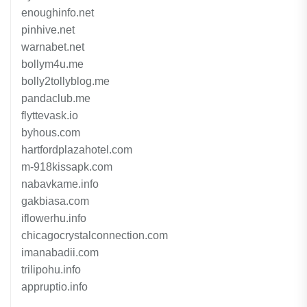
enoughinfo.net
pinhive.net
warnabet.net
bollym4u.me
bolly2tollyblog.me
pandaclub.me
flyttevask.io
byhous.com
hartfordplazahotel.com
m-918kissapk.com
nabavkame.info
gakbiasa.com
iflowerhu.info
chicagocrystalconnection.com
imanabadii.com
trilipohu.info
appruptio.info