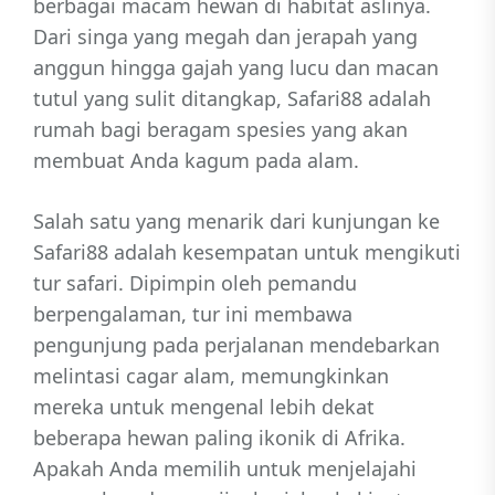
berbagai macam hewan di habitat aslinya.
Dari singa yang megah dan jerapah yang
anggun hingga gajah yang lucu dan macan
tutul yang sulit ditangkap, Safari88 adalah
rumah bagi beragam spesies yang akan
membuat Anda kagum pada alam.
Salah satu yang menarik dari kunjungan ke
Safari88 adalah kesempatan untuk mengikuti
tur safari. Dipimpin oleh pemandu
berpengalaman, tur ini membawa
pengunjung pada perjalanan mendebarkan
melintasi cagar alam, memungkinkan
mereka untuk mengenal lebih dekat
beberapa hewan paling ikonik di Afrika.
Apakah Anda memilih untuk menjelajahi