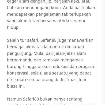
cagar alam dengan jip, berjalan kaki, atau
bahkan menunggang kuda, Anda pasti akan
mendapatkan pengalaman tak terlupakan
yang akan tetap bersama Anda seumur
hidup.
Selain tur safari, Safari88 juga menawarkan
berbagai aktivitas lain untuk dinikmati
pengunjung. Mulai dari jalan-jalan alam
berpemandu dan tamasya mengamati
burung hingga diskusi edukasi dan program
konservasi, selalu ada sesuatu yang dapat
dinikmati semua orang di destinasi luar
biasa ini.
Namun Safari88 bukan hanya tentang