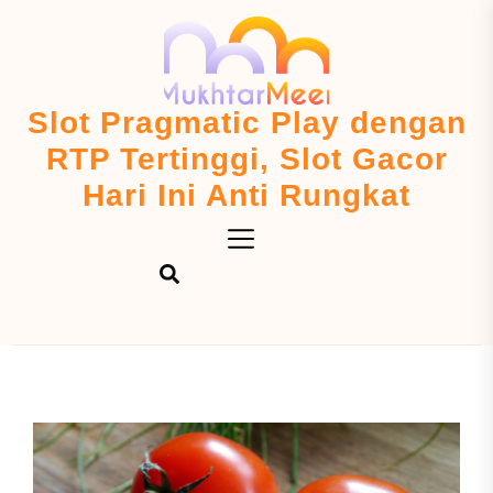
Skip
to
the
content
Slot Pragmatic Play dengan
Slot
Pragmatic
RTP Tertinggi, Slot Gacor
Play
Hari Ini Anti Rungkat
dengan
RTP
Tertinggi,
Slot
Gacor
Hari
Ini
Anti
Rungkat