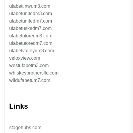
ufabettinwum3.com
ufabetunitedm3.com
ufabetunitedm7.com
ufabetuskedm7.com
ufabetutoredm3.com
ufabetutoredm7.com
ufabetvalleyum3.com
veloxview.com
westufabetm3.com
whiskeybrothersllc.com
wildufabetum7.com
Links
stagehubs.com