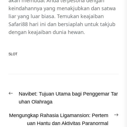
akan membuat Anda terpesona dengan
keindahannya yang menakjubkan dan satwa
liar yang luar biasa. Temukan keajaiban
Safari88 hari ini dan bersiaplah untuk takjub
dengan keajaiban dunia hewan.
SLOT
Post
Previous
Navibet: Tujuan Utama bagi Penggemar Tar
navigation
post:
uhan Olahraga
Nex
Mengungkap Rahasia Ligamansion: Pertem
post
uan Hantu dan Aktivitas Paranormal