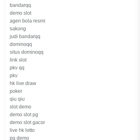
bandarqq
demo slot
agen bola resmi
sakong
judi bandarqq
dominoqq
situs dominoqq
link slot
pkv qq
pkv
hk live draw
poker
qiu qiu
slot demo
demo slot pg
demo slot gacor
live hk lotto
pg demo