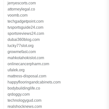
jerryescorts.com
attorneylegal.co
voomb.com
techgadgetpoint.com
tvsportsguide24.com
sportsreviews24.com
dubai360blog.com
lucky77slot.org
growmefast.com
mahkotahokislot.com
onlinecancerpharm.com
ufalek.org
mattress-disposal.com
happyflooringandcabinets.com
bodybuildinglife.co
qrdoggy.com
technologygud.com
realshocknews.com