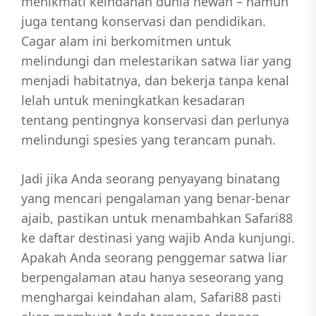
menikmati keindahan dunia hewan – namun
juga tentang konservasi dan pendidikan.
Cagar alam ini berkomitmen untuk
melindungi dan melestarikan satwa liar yang
menjadi habitatnya, dan bekerja tanpa kenal
lelah untuk meningkatkan kesadaran
tentang pentingnya konservasi dan perlunya
melindungi spesies yang terancam punah.
Jadi jika Anda seorang penyayang binatang
yang mencari pengalaman yang benar-benar
ajaib, pastikan untuk menambahkan Safari88
ke daftar destinasi yang wajib Anda kunjungi.
Apakah Anda seorang penggemar satwa liar
berpengalaman atau hanya seseorang yang
menghargai keindahan alam, Safari88 pasti