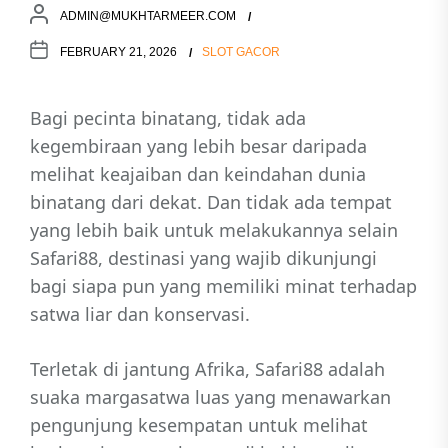
ADMIN@MUKHTARMEER.COM
FEBRUARY 21, 2026
SLOT GACOR
Bagi pecinta binatang, tidak ada
kegembiraan yang lebih besar daripada
melihat keajaiban dan keindahan dunia
binatang dari dekat. Dan tidak ada tempat
yang lebih baik untuk melakukannya selain
Safari88, destinasi yang wajib dikunjungi
bagi siapa pun yang memiliki minat terhadap
satwa liar dan konservasi.
Terletak di jantung Afrika, Safari88 adalah
suaka margasatwa luas yang menawarkan
pengunjung kesempatan untuk melihat