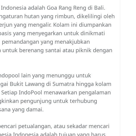
 Indonesia adalah Goa Rang Reng di Bali.
ngaturan hutan yang rimbun, dikelilingi oleh
terjun yang mengalir. Kolam ini diumpankan
oasis yang menyegarkan untuk dinikmati
an pemandangan yang menakjubkan
untuk berenang santai atau piknik dengan
indopool lain yang menunggu untuk
Sungai Bukit Lawang di Sumatra hingga kolam
t. Setiap IndoPool menawarkan pengalaman
gkinkan pengunjung untuk terhubung
sana yang damai.
encari petualangan, atau sekadar mencari
esia Indonesia adalah tujuan yang harus