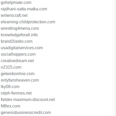
gohelpmate.com
rajdhani-satta-matka.com
writerscraft.net
elearning-childprotection.com
wrestling4mena.com
knowledgeforall.info
brand2lastio.com
usadigitalservices.com
socialhoppers.com
creativedream.net
n2315.com
getwebonline.com
onlyfansheaven.com
lky08.com
ralph-fiennes.net
fielder-maximum-discount.net
fitfllex.com
genesisbusinesscredit.com