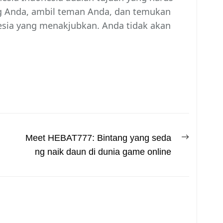
ng Anda, ambil teman Anda, dan temukan
esia yang menakjubkan. Anda tidak akan
Next
n
Meet HEBAT777: Bintang yang seda
post:
ng naik daun di dunia game online