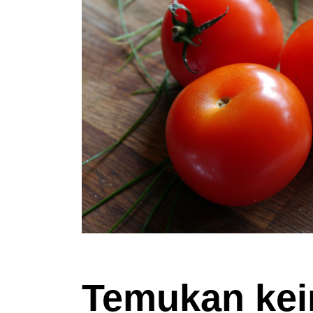
Temukan ke