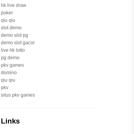
hk live draw
poker
qiu qiu
slot demo
demo slot pg
demo slot gacor
live hk lotto
pg demo
pkv games
domino
qiu qiu
pkv
situs pkv games
Links