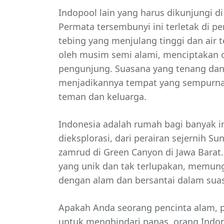
Indopool lain yang harus dikunjungi di
Permata tersembunyi ini terletak di pe
tebing yang menjulang tinggi dan air 
oleh musim semi alami, menciptakan 
pengunjung. Suasana yang tenang d
menjadikannya tempat yang sempurna 
teman dan keluarga.
Indonesia adalah rumah bagi banyak 
dieksplorasi, dari perairan sejernih 
zamrud di Green Canyon di Jawa Bara
yang unik dan tak terlupakan, memun
dengan alam dan bersantai dalam sua
Apakah Anda seorang pencinta alam, p
untuk menghindari panas, orang Indon