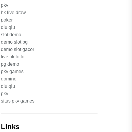
pkv
hk live draw
poker
qiu qiu
slot demo
demo slot pg
demo slot gacor
live hk lotto
pg demo
pkv games
domino
qiu qiu
pkv
situs pkv games
Links