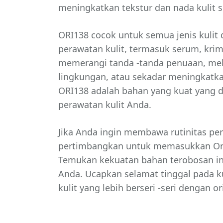
meningkatkan tekstur dan nada kulit s
ORI138 cocok untuk semua jenis kulit
perawatan kulit, termasuk serum, kri
memerangi tanda -tanda penuaan, meli
lingkungan, atau sekadar meningkatka
ORI138 adalah bahan yang kuat yang
perawatan kulit Anda.
Jika Anda ingin membawa rutinitas per
pertimbangkan untuk memasukkan Ori1
Temukan kekuatan bahan terobosan ini 
Anda. Ucapkan selamat tinggal pada 
kulit yang lebih berseri -seri dengan or