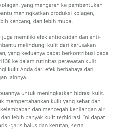
t kolagen, yang mengarah ke pembentukan
bantu meningkatkan produksi kolagen,
lebih kencang, dan lebih muda.
 juga memiliki efek antioksidan dan anti-
membantu melindungi kulit dari kerusakan
n, yang keduanya dapat berkontribusi pada
38 ke dalam rutinitas perawatan kulit
 kulit Anda dari efek berbahaya dari
gan lainnya.
annya untuk meningkatkan hidrasi kulit.
tuk mempertahankan kulit yang sehat dan
 kelembaban dan mencegah kehilangan air
dan lebih banyak kulit terhidrasi. Ini dapat
 -garis halus dan kerutan, serta