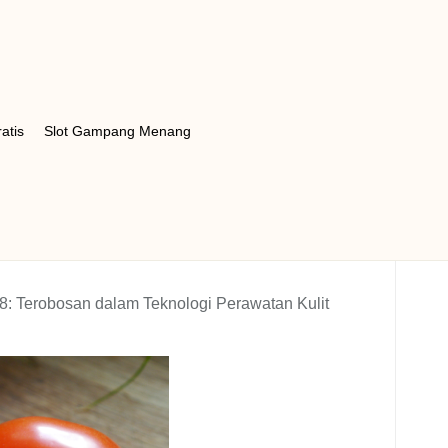
atis
Slot Gampang Menang
: Terobosan dalam Teknologi Perawatan Kulit