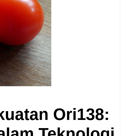
uatan Ori138:
alam Teknologi