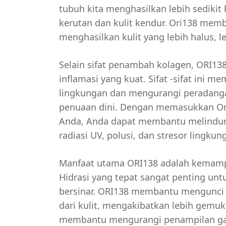
tubuh kita menghasilkan lebih sediki
kerutan dan kulit kendur. Ori138 mem
menghasilkan kulit yang lebih halus, 
Selain sifat penambah kolagen, ORI138
inflamasi yang kuat. Sifat -sifat ini 
lingkungan dan mengurangi peradanga
penuaan dini. Dengan memasukkan Ori1
Anda, Anda dapat membantu melindungi
radiasi UV, polusi, dan stresor lingkun
Manfaat utama ORI138 adalah kemampu
Hidrasi yang tepat sangat penting un
bersinar. ORI138 membantu mengunci
dari kulit, mengakibatkan lebih gemuk 
membantu mengurangi penampilan garis