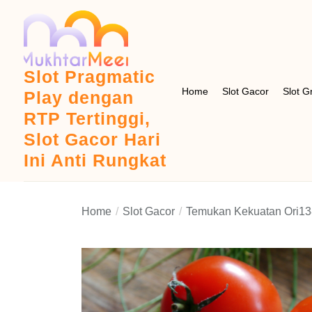
Skip
to
the
content
Slot Pragmatic
Slot
Home
Slot Gacor
Slot Gr
Pragmatic
Play dengan
Play
RTP Tertinggi,
dengan
Slot Gacor Hari
RTP
Ini Anti Rungkat
Tertinggi,
Slot
Gacor
Home
Slot Gacor
Temukan Kekuatan Ori138
Hari
Ini
Anti
Rungkat