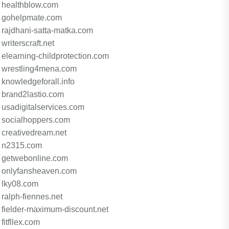
healthblow.com
gohelpmate.com
rajdhani-satta-matka.com
writerscraft.net
elearning-childprotection.com
wrestling4mena.com
knowledgeforall.info
brand2lastio.com
usadigitalservices.com
socialhoppers.com
creativedream.net
n2315.com
getwebonline.com
onlyfansheaven.com
lky08.com
ralph-fiennes.net
fielder-maximum-discount.net
fitfllex.com