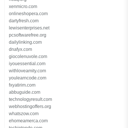
xenmicro.com
onlineshopera.com
dartyfresh.com
lewisenterprises.net
pcsoftwarefree.org
dailylinking.com
dnafyx.com
giocolenuvole.com
iyouessential.com
withloveamity.com
youlearncode.com
fxyatirim.com
abbuguide.com
technologyresult.com
webhostingoffers.org
whatszow.com
ehomeamerca.com
techintendo.com