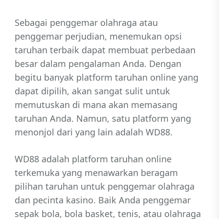
Sebagai penggemar olahraga atau
penggemar perjudian, menemukan opsi
taruhan terbaik dapat membuat perbedaan
besar dalam pengalaman Anda. Dengan
begitu banyak platform taruhan online yang
dapat dipilih, akan sangat sulit untuk
memutuskan di mana akan memasang
taruhan Anda. Namun, satu platform yang
menonjol dari yang lain adalah WD88.
WD88 adalah platform taruhan online
terkemuka yang menawarkan beragam
pilihan taruhan untuk penggemar olahraga
dan pecinta kasino. Baik Anda penggemar
sepak bola, bola basket, tenis, atau olahraga