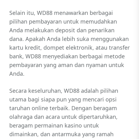
Selain itu, WD88 menawarkan berbagai
pilihan pembayaran untuk memudahkan
Anda melakukan deposit dan penarikan
dana. Apakah Anda lebih suka menggunakan
kartu kredit, dompet elektronik, atau transfer
bank, WD88 menyediakan berbagai metode
pembayaran yang aman dan nyaman untuk
Anda.
Secara keseluruhan, WD88 adalah pilihan
utama bagi siapa pun yang mencari opsi
taruhan online terbaik. Dengan beragam
olahraga dan acara untuk dipertaruhkan,
beragam permainan kasino untuk
dimainkan, dan antarmuka yang ramah