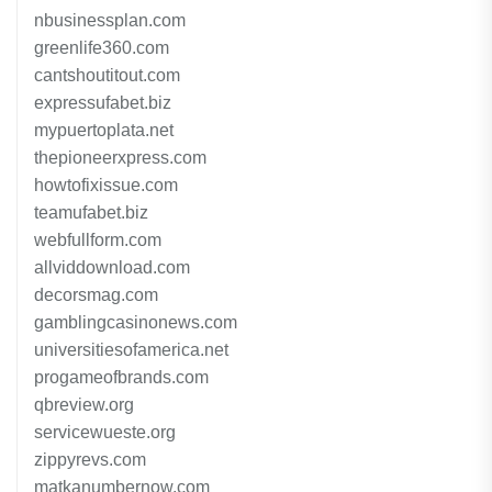
nbusinessplan.com
greenlife360.com
cantshoutitout.com
expressufabet.biz
mypuertoplata.net
thepioneerxpress.com
howtofixissue.com
teamufabet.biz
webfullform.com
allviddownload.com
decorsmag.com
gamblingcasinonews.com
universitiesofamerica.net
progameofbrands.com
qbreview.org
servicewueste.org
zippyrevs.com
matkanumbernow.com