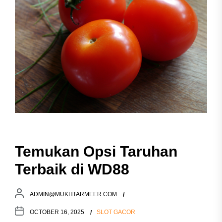
Temukan Opsi Taruhan
Terbaik di WD88
ADMIN@MUKHTARMEER.COM
OCTOBER 16, 2025
SLOT GACOR