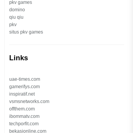
pkv games
domino
qiu qiu
pkv
situs pkv games
Links
uae-times.com
gamerifys.com
inspiratif.net
vsmsnetworks.com
offthem.com
ibommatv.com
techporfit.com
bekasionline.com