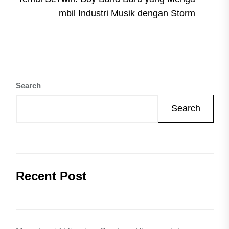
post
mbil Industri Musik dengan Storm
Search
Search
Recent Post