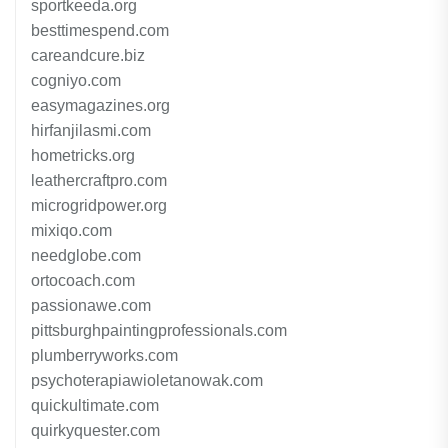
sportkeeda.org
besttimespend.com
careandcure.biz
cogniyo.com
easymagazines.org
hirfanjilasmi.com
hometricks.org
leathercraftpro.com
microgridpower.org
mixiqo.com
needglobe.com
ortocoach.com
passionawe.com
pittsburghpaintingprofessionals.com
plumberryworks.com
psychoterapiawioletanowak.com
quickultimate.com
quirkyquester.com