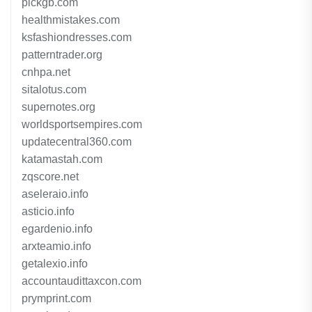
pickgb.com
healthmistakes.com
ksfashiondresses.com
patterntrader.org
cnhpa.net
sitalotus.com
supernotes.org
worldsportsempires.com
updatecentral360.com
katamastah.com
zqscore.net
aseleraio.info
asticio.info
egardenio.info
arxteamio.info
getalexio.info
accountaudittaxcon.com
prymprint.com