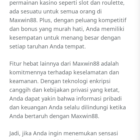
permainan kasino seperti slot dan roulette,
ada sesuatu untuk semua orang di
Maxwin88. Plus, dengan peluang kompetitif
dan bonus yang murah hati, Anda memiliki
kesempatan untuk menang besar dengan
setiap taruhan Anda tempat.
Fitur hebat lainnya dari Maxwin88 adalah
komitmennya terhadap keselamatan dan
keamanan. Dengan teknologi enkripsi
canggih dan kebijakan privasi yang ketat,
Anda dapat yakin bahwa informasi pribadi
dan keuangan Anda selalu dilindungi ketika
Anda bertaruh dengan Maxwin88.
Jadi, jika Anda ingin menemukan sensasi