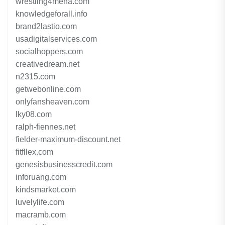
wrestling4mena.com
knowledgeforall.info
brand2lastio.com
usadigitalservices.com
socialhoppers.com
creativedream.net
n2315.com
getwebonline.com
onlyfansheaven.com
lky08.com
ralph-fiennes.net
fielder-maximum-discount.net
fitfllex.com
genesisbusinesscredit.com
inforuang.com
kindsmarket.com
luvelylife.com
macramb.com