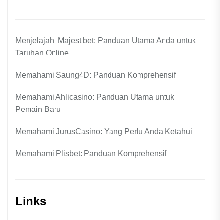
Menjelajahi Majestibet: Panduan Utama Anda untuk
Taruhan Online
Memahami Saung4D: Panduan Komprehensif
Memahami Ahlicasino: Panduan Utama untuk
Pemain Baru
Memahami JurusCasino: Yang Perlu Anda Ketahui
Memahami Plisbet: Panduan Komprehensif
Links