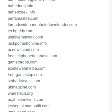
bahednog.info
bahenxgek.info
pertamaskre.com
threadsvideoandphotodownloader.com
techgiddy.com
usalivenetwork.com
jackpotrushonline.info
ucnewshindi.com
freecellphonedatabase.com
gamersrope.com
exellewebmedia.com
free-gamestop.com
sinbadtravels.com
ukmagzine.com
wareztech.org
usabestnetwork.com
jessepinkmanoutfit.com