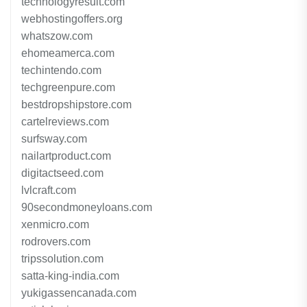
technologyresult.com
webhostingoffers.org
whatszow.com
ehomeamerca.com
techintendo.com
techgreenpure.com
bestdropshipstore.com
cartelreviews.com
surfsway.com
nailartproduct.com
digitactseed.com
lvlcraft.com
90secondmoneyloans.com
xenmicro.com
rodrovers.com
tripssolution.com
satta-king-india.com
yukigassencanada.com