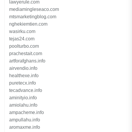
lawyerule.com
mediamingleseaco.com
mtsmarketingblog.com
nghekiemtien.com
wasirku.com
tejas24.com
poolturbo.com
prachestait.com
artforafghans.info
airvendio.info
healthexe.info
puretecx.info
tecadvance.info
aminityio.info
amiolahu.info
ampacheme.info
ampullahu.info
aromaxme.info