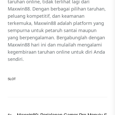
taruhan online, tidak terlihat lagi dari
Maxwin88. Dengan berbagai pilihan taruhan,
peluang kompetitif, dan keamanan
terkemuka, Maxwin88 adalah platform yang
sempurna untuk petaruh santai maupun
yang berpengalaman. Bergabunglah dengan
Maxwin88 hari ini dan mulailah mengalami
kegembiraan taruhan online untuk diri Anda
sendiri.
SLOT
Post
Previous
Maxwin89: Perjalanan Gamer Pro Menuju S