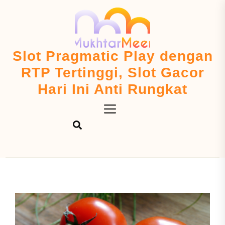
Skip
to
the
content
Slot Pragmatic Play dengan
Slot
Pragmatic
RTP Tertinggi, Slot Gacor
Play
Hari Ini Anti Rungkat
dengan
RTP
Tertinggi,
Slot
Gacor
Hari
Ini
Anti
Rungkat