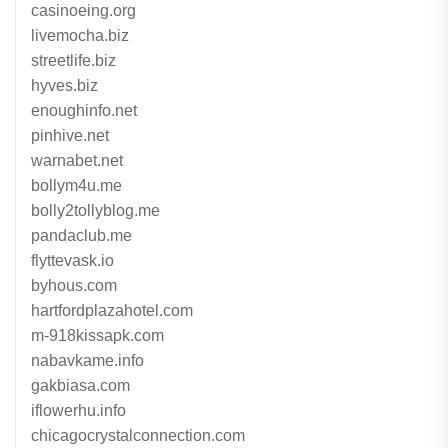
casinoeing.org
livemocha.biz
streetlife.biz
hyves.biz
enoughinfo.net
pinhive.net
warnabet.net
bollym4u.me
bolly2tollyblog.me
pandaclub.me
flyttevask.io
byhous.com
hartfordplazahotel.com
m-918kissapk.com
nabavkame.info
gakbiasa.com
iflowerhu.info
chicagocrystalconnection.com