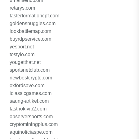
umailsend.com
retarys.com
fasterformationcpf.com
goldensnuggles.com
lookbattlemap.com
buyrdpservice.com
yesport.net
tostylo.com
yougetthat.net
sportsnetclub.com
newbestcrypto.com
oxfordsave.com
iclassicgames.com
saung-artikel.com
fasthokivip2.com
observersports.com
cryptominingplus.com
aquinoticiaspe.com