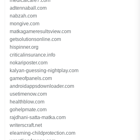
medicalcare7.com
adtennaball.com
nabzah.com
mongive.com
matkagameresultsview.com
getsolutionsonline.com
hispinner.org
criticalinsurance.info
nokariposter.com
kalyan-guessing-nightplay.com
gameofpanels.com
androidappsdownloader.com
usetimenow.com
healthblow.com
gohelpmate.com
rajdhani-satta-matka.com
writerscraft.net
elearning-childprotection.com