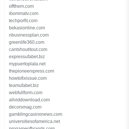
offthem.com
ibommatv.com
techporfit.com
bekasionline.com
nbusinessplan.com
greenlife360.com
cantshoutitout.com
expressufabet.biz
mypuertoplata.net
thepioneerxpress.com
howtofixissue.com
teamufabet.biz
webfullform.com
allviddownload.com
decorsmag.com
gamblingcasinonews.com
universitiesofamerica.net
progameofbrands.com