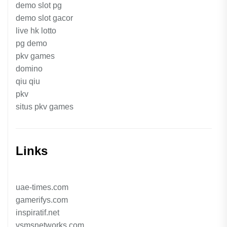
demo slot pg
demo slot gacor
live hk lotto
pg demo
pkv games
domino
qiu qiu
pkv
situs pkv games
Links
uae-times.com
gamerifys.com
inspiratif.net
vsmsnetworks.com