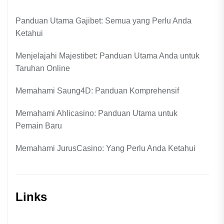
Panduan Utama Gajibet: Semua yang Perlu Anda
Ketahui
Menjelajahi Majestibet: Panduan Utama Anda untuk
Taruhan Online
Memahami Saung4D: Panduan Komprehensif
Memahami Ahlicasino: Panduan Utama untuk
Pemain Baru
Memahami JurusCasino: Yang Perlu Anda Ketahui
Links