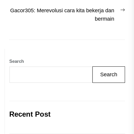
Nex
Gacor305: Merevolusi cara kita bekerja dan
post
bermain
Search
Search
Recent Post