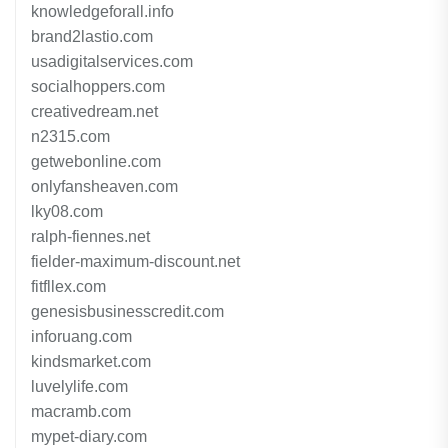
knowledgeforall.info
brand2lastio.com
usadigitalservices.com
socialhoppers.com
creativedream.net
n2315.com
getwebonline.com
onlyfansheaven.com
lky08.com
ralph-fiennes.net
fielder-maximum-discount.net
fitfllex.com
genesisbusinesscredit.com
inforuang.com
kindsmarket.com
luvelylife.com
macramb.com
mypet-diary.com