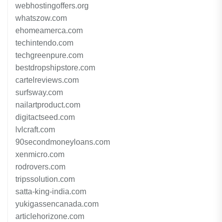
webhostingoffers.org
whatszow.com
ehomeamerca.com
techintendo.com
techgreenpure.com
bestdropshipstore.com
cartelreviews.com
surfsway.com
nailartproduct.com
digitactseed.com
lvlcraft.com
90secondmoneyloans.com
xenmicro.com
rodrovers.com
tripssolution.com
satta-king-india.com
yukigassencanada.com
articlehorizone.com