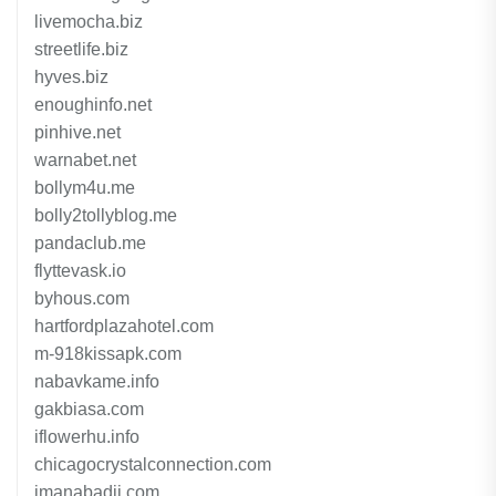
livemocha.biz
streetlife.biz
hyves.biz
enoughinfo.net
pinhive.net
warnabet.net
bollym4u.me
bolly2tollyblog.me
pandaclub.me
flyttevask.io
byhous.com
hartfordplazahotel.com
m-918kissapk.com
nabavkame.info
gakbiasa.com
iflowerhu.info
chicagocrystalconnection.com
imanabadii.com