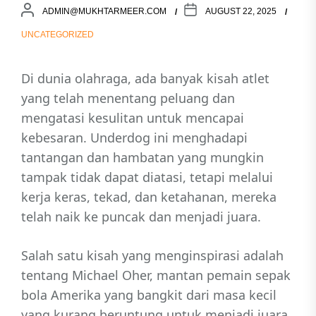
ADMIN@MUKHTARMEER.COM
AUGUST 22, 2025
UNCATEGORIZED
Di dunia olahraga, ada banyak kisah atlet
yang telah menentang peluang dan
mengatasi kesulitan untuk mencapai
kebesaran. Underdog ini menghadapi
tantangan dan hambatan yang mungkin
tampak tidak dapat diatasi, tetapi melalui
kerja keras, tekad, dan ketahanan, mereka
telah naik ke puncak dan menjadi juara.
Salah satu kisah yang menginspirasi adalah
tentang Michael Oher, mantan pemain sepak
bola Amerika yang bangkit dari masa kecil
yang kurang beruntung untuk menjadi juara