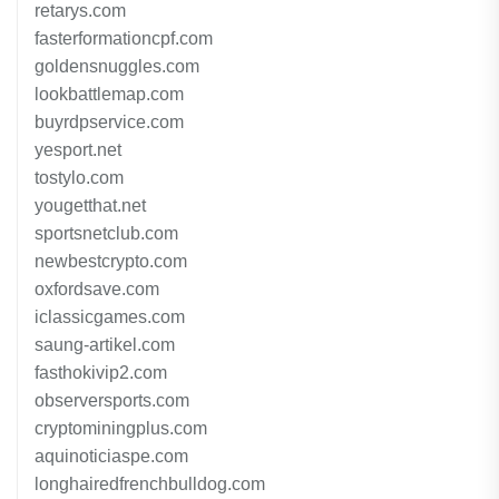
retarys.com
fasterformationcpf.com
goldensnuggles.com
lookbattlemap.com
buyrdpservice.com
yesport.net
tostylo.com
yougetthat.net
sportsnetclub.com
newbestcrypto.com
oxfordsave.com
iclassicgames.com
saung-artikel.com
fasthokivip2.com
observersports.com
cryptominingplus.com
aquinoticiaspe.com
longhairedfrenchbulldog.com