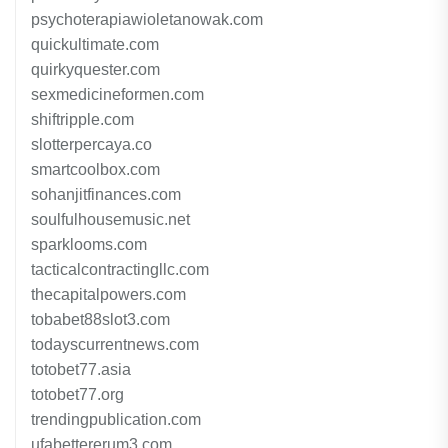
psychoterapiawioletanowak.com
quickultimate.com
quirkyquester.com
sexmedicineformen.com
shiftripple.com
slotterpercaya.co
smartcoolbox.com
sohanjitfinances.com
soulfulhousemusic.net
sparklooms.com
tacticalcontractingllc.com
thecapitalpowers.com
tobabet88slot3.com
todayscurrentnews.com
totobet77.asia
totobet77.org
trendingpublication.com
ufabettererum3.com