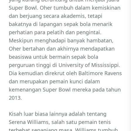
Super Bowl. Oher tumbuh dalam kemiskinan
dan berjuang secara akademis, tetapi
bakatnya di lapangan sepak bola menarik
perhatian para pelatih dan pengintai.
Meskipun menghadapi banyak hambatan,
Oher bertahan dan akhirnya mendapatkan
beasiswa untuk bermain sepak bola
perguruan tinggi di University of Mississippi.
Dia kemudian direkrut oleh Baltimore Ravens
dan merupakan pemain kunci dalam
kemenangan Super Bowl mereka pada tahun
2013.
Kisah luar biasa lainnya adalah tentang
Serena Williams, salah satu pemain tenis
terhebat sepanjang masa. Williams tumbuh