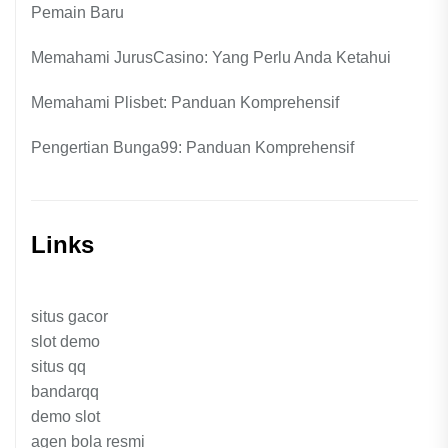
Pemain Baru
Memahami JurusCasino: Yang Perlu Anda Ketahui
Memahami Plisbet: Panduan Komprehensif
Pengertian Bunga99: Panduan Komprehensif
Links
situs gacor
slot demo
situs qq
bandarqq
demo slot
agen bola resmi