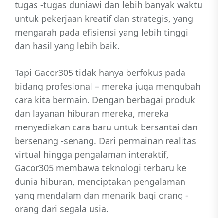
tugas -tugas duniawi dan lebih banyak waktu
untuk pekerjaan kreatif dan strategis, yang
mengarah pada efisiensi yang lebih tinggi
dan hasil yang lebih baik.
Tapi Gacor305 tidak hanya berfokus pada
bidang profesional – mereka juga mengubah
cara kita bermain. Dengan berbagai produk
dan layanan hiburan mereka, mereka
menyediakan cara baru untuk bersantai dan
bersenang -senang. Dari permainan realitas
virtual hingga pengalaman interaktif,
Gacor305 membawa teknologi terbaru ke
dunia hiburan, menciptakan pengalaman
yang mendalam dan menarik bagi orang -
orang dari segala usia.