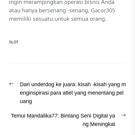
ingin merampingkan operasi bisnis Anda
atau hanya bersenang -senang, Gacor305
memiliki sesuatu untuk semua orang.
SLOT
Post
Previous
Dari underdog ke juara: kisah -kisah yang m
navigation
post:
enginspirasi para atlet yang menentang pel
uang
Nex
Temui Mandalika77: Bintang Seni Digital ya
post
ng Meningkat