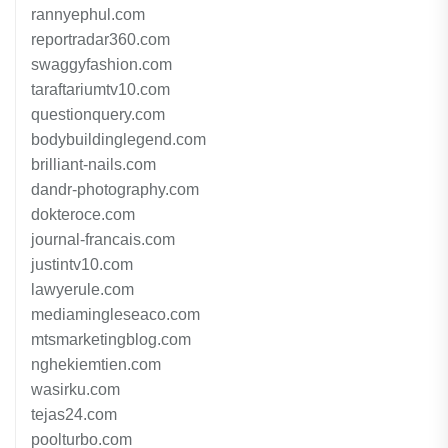
rannyephul.com
reportradar360.com
swaggyfashion.com
taraftariumtv10.com
questionquery.com
bodybuildinglegend.com
brilliant-nails.com
dandr-photography.com
dokteroce.com
journal-francais.com
justintv10.com
lawyerule.com
mediamingleseaco.com
mtsmarketingblog.com
nghekiemtien.com
wasirku.com
tejas24.com
poolturbo.com