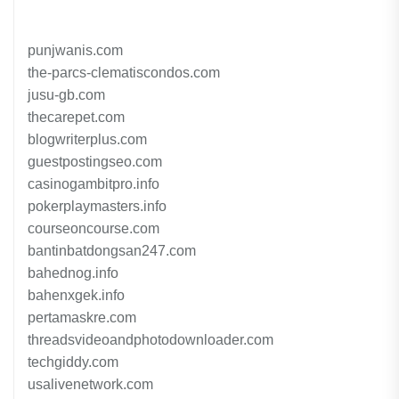
punjwanis.com
the-parcs-clematiscondos.com
jusu-gb.com
thecarepet.com
blogwriterplus.com
guestpostingseo.com
casinogambitpro.info
pokerplaymasters.info
courseoncourse.com
bantinbatdongsan247.com
bahednog.info
bahenxgek.info
pertamaskre.com
threadsvideoandphotodownloader.com
techgiddy.com
usalivenetwork.com