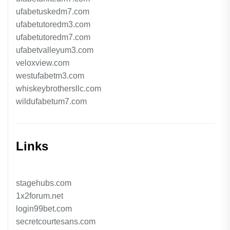
ufabetuskedm7.com
ufabetutoredm3.com
ufabetutoredm7.com
ufabetvalleyum3.com
veloxview.com
westufabetm3.com
whiskeybrothersllc.com
wildufabetum7.com
Links
stagehubs.com
1x2forum.net
login99bet.com
secretcourtesans.com