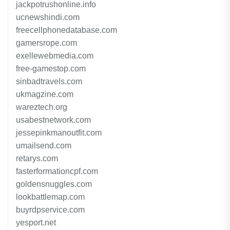
jackpotrushonline.info
ucnewshindi.com
freecellphonedatabase.com
gamersrope.com
exellewebmedia.com
free-gamestop.com
sinbadtravels.com
ukmagzine.com
wareztech.org
usabestnetwork.com
jessepinkmanoutfit.com
umailsend.com
retarys.com
fasterformationcpf.com
goldensnuggles.com
lookbattlemap.com
buyrdpservice.com
yesport.net