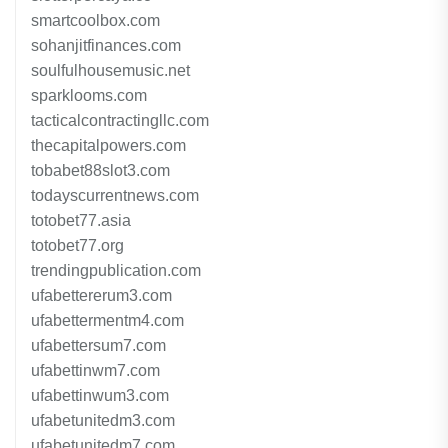
smartcoolbox.com
sohanjitfinances.com
soulfulhousemusic.net
sparklooms.com
tacticalcontractingllc.com
thecapitalpowers.com
tobabet88slot3.com
todayscurrentnews.com
totobet77.asia
totobet77.org
trendingpublication.com
ufabettererum3.com
ufabettermentm4.com
ufabettersum7.com
ufabettinwm7.com
ufabettinwum3.com
ufabetunitedm3.com
ufabetunitedm7.com