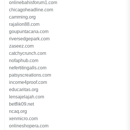
onlinebahisforum1.com
chicagoheadline.com
camming.org
rajalion88.com
goupuntacana.com
riversedgepark.com
zaseez.com
catchycrunch.com
nofaphub.com
nefertitingalls.com
patsyscreations.com
income4proof.com
educaritas.org
lensajelajah.com
betflik09.net
ncaq.org
xenmicro.com
onlineshopera.com