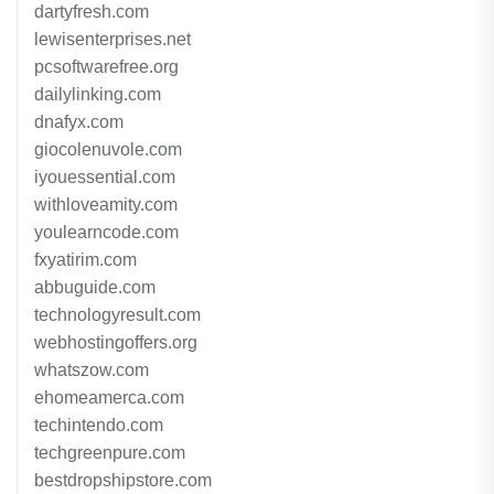
dartyfresh.com
lewisenterprises.net
pcsoftwarefree.org
dailylinking.com
dnafyx.com
giocolenuvole.com
iyouessential.com
withloveamity.com
youlearncode.com
fxyatirim.com
abbuguide.com
technologyresult.com
webhostingoffers.org
whatszow.com
ehomeamerca.com
techintendo.com
techgreenpure.com
bestdropshipstore.com